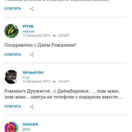
ОТВЕТИТЬ
PIT0N
veteran
12 февраля 2013
lena87
Поздравляю с Днём Рождения!
ОТВЕТИТЬ
Хитрый Кот
v.i.p.
12 февраля 2013
lena87
Романыч Дружисче.. с ДнёмВаренья...... пом-мню,
пом-мню....завтра на телефоне с подарком вместе....
ОТВЕТИТЬ
Denisdnk
guru