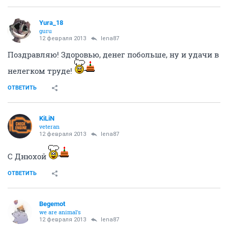
Yura_18
guru
12 февраля 2013
lena87
Поздравляю! Здоровью, денег побольше, ну и удачи в
нелегком труде!
ОТВЕТИТЬ
KiLiN
veteran
12 февраля 2013
lena87
С Днюхой
ОТВЕТИТЬ
Begemot
we are animal's
12 февраля 2013
lena87