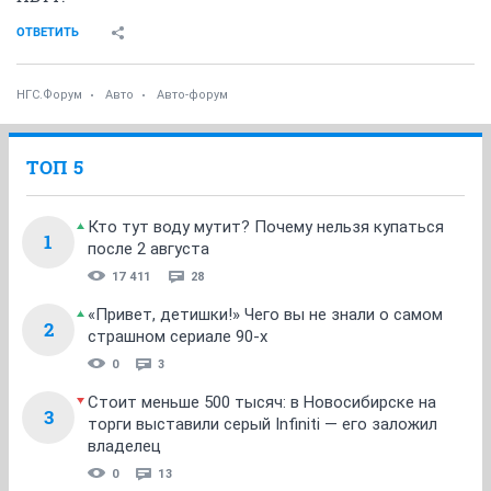
ОТВЕТИТЬ
НГС.Форум
Авто
Авто-форум
ТОП 5
Кто тут воду мутит? Почему нельзя купаться
1
после 2 августа
17 411
28
«Привет, детишки!» Чего вы не знали о самом
2
страшном сериале 90-х
0
3
Стоит меньше 500 тысяч: в Новосибирске на
3
торги выставили серый Infiniti — его заложил
владелец
0
13