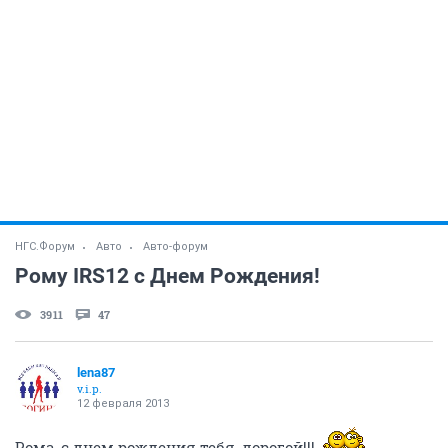
НГС.Форум
Авто
Авто-форум
Рому IRS12 с Днем Рождения!
3911
47
lena87
v.i.p.
12 февраля 2013
Рома, с днем рождения тебя, дорогой!!!