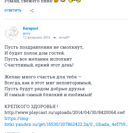
Роман, свежего пива!
ОТВЕТИТЬ
Багираvl
guru
12 февраля 2016
lena87
Пусть поздравления не смолкнут,
И будет полон дом гостей.
Пусть все желания исполнит
Счастливый, яркий этот день!
Желаю много счастья для тебя —
Всегда, как в этот миг неповторимый,
Пусть будут рядом добрые друзья
И самый-самый близкий и любимый!
​КРЕПКОГО ЗДОРОВЬЯ !​
​http://www.playcast.ru/uploads/2014/04/30/8420064.swf
https://img-
fotki.yandex.ru/get/15530/207862422.2a/0_11bada_4ef75963_orig