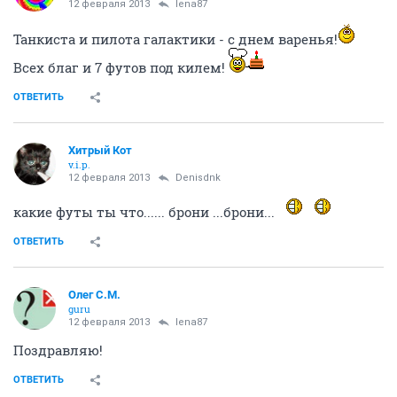
12 февраля 2013
lena87
Танкиста и пилота галактики - с днем варенья!
Всех благ и 7 футов под килем!
ОТВЕТИТЬ
Хитрый Кот
v.i.p.
12 февраля 2013
Denisdnk
какие футы ты что...... брони ...брони...
ОТВЕТИТЬ
Олег С.М.
guru
12 февраля 2013
lena87
Поздравляю!
ОТВЕТИТЬ