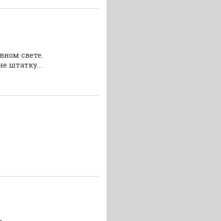
вном свете.
е штатку...