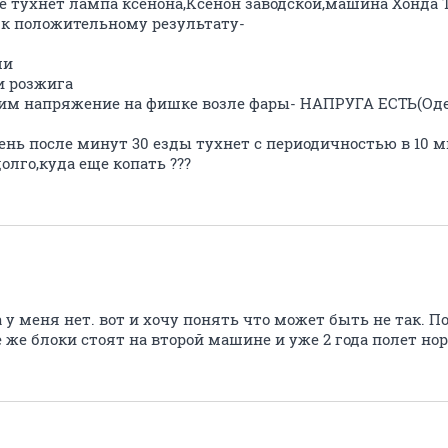
ре тухнет лампа ксенона,Ксенон заводской,машина Хонда Т
о к положительному результату-
ми
и розжига
ерим напряжение на фишке возле фары- НАПРУГА ЕСТЬ(О
нь после минут 30 езды тухнет с периодичностью в 10 м
лго,куда еще копать ???
 у меня нет. вот и хочу понять что может быть не так. П
е же блоки стоят на второй машине и уже 2 года полет н