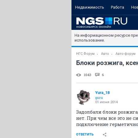
Недвижимость
Работа
Но
На информационном ресурсе при
использование.
НГС.Форум
Авто
Авто-форум
Блоки розжига, ксе
1043
6
Yura_18
guru
01 июня 2014
Задолбали блоки розжига,
нет. При чем все это не с
подключение герметично,
ОТВЕТИТЬ