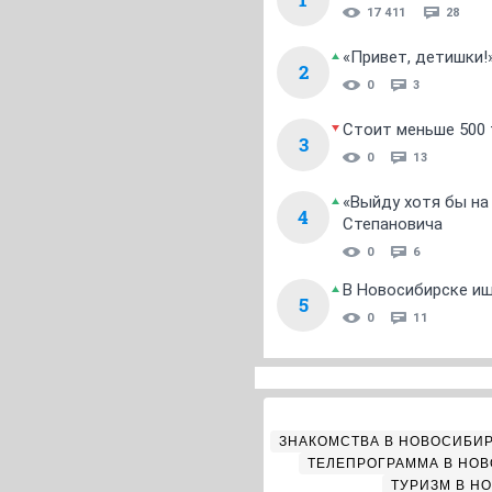
17 411
28
«Привет, детишки!
2
0
3
Стоит меньше 500 т
3
0
13
«Выйду хотя бы на
4
Степановича
0
6
В Новосибирске ищ
5
0
11
ЗНАКОМСТВА В НОВОСИБИ
ТЕЛЕПРОГРАММА В НО
ТУРИЗМ В Н