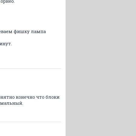
орнео.
деваем фишку лампа
инут.
онятно конечно что блоки
ормальный.