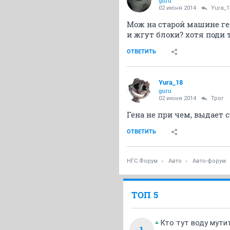
guru
02 июня 2014
Yura_1
Мож на старой машине ген
и жгут блоки? хотя поди т
ОТВЕТИТЬ
Yura_18
guru
02 июня 2014
Трог
Гена не при чем, выдает с
ОТВЕТИТЬ
НГС.Форум
Авто
Авто-форум
ТОП 5
Кто тут воду мути
1