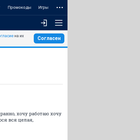
т
Промокоды
Игры
огласие
на их
Согласен
транно, хочу работаю хочу
ося вся целая,