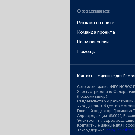
О компании
Реклама на сайте
Команда проекта
Наши вакансии
Помощь
Контактные данные для Роско
Сетевое издание «НГС.НОВОСТ
Зарегистрировано Федерально
(Роскомнадзор)
Свидетельство о регистрации
Учредитель: Общество с огр
Главный редактор: Громкова 
Адрес редакции: 630099, Россия,
Электронный адрес редакции:
Контактные данные для Роско
Техподдержка:
help@shkulev.ru