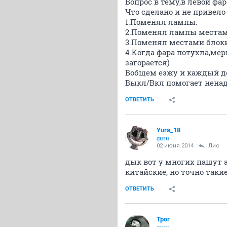
Вопрос в тему,в левой фа
Что сделано и не привел
1.Поменял лампы.
2.Поменял лампы места
3.Поменял местами блок
4.Когда фара потухла,м
загорается)
Вобщем езжу и каждый де
Выкл/Вкл помогает ненадо
ОТВЕТИТЬ
Yura_18
guru
02 июня 2014
Лис
дык вот у многих пашут а
китайские, но точно таки
ОТВЕТИТЬ
Трог