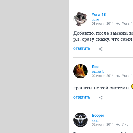
Yura_18
guru
01 июня 2014
Yura_1
Добавлю, после замены вс
p.s. сразу скажу, что сам
ОТВЕТИТЬ
Лис
рыжий
02 июня 2014
Yura_1
гранаты не той системы
ОТВЕТИТЬ
trooper
v.i.p.
02 июня 2014
Лис