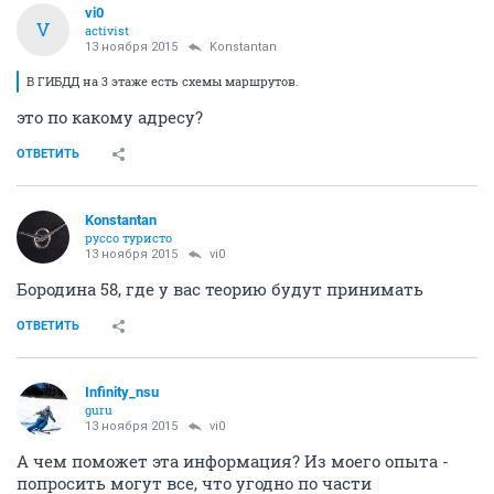
vi0
V
activist
13 ноября 2015
Konstantan
В ГИБДД на 3 этаже есть схемы маршрутов.
это по какому адресу?
ОТВЕТИТЬ
Konstantan
руссо туристо
13 ноября 2015
vi0
Бородина 58, где у вас теорию будут принимать
ОТВЕТИТЬ
Infinity_nsu
guru
13 ноября 2015
vi0
А чем поможет эта информация? Из моего опыта -
попросить могут все, что угодно по части