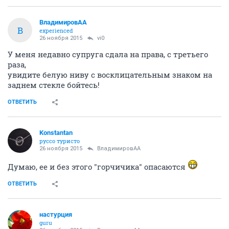
ВладимировАА
В
experienced
26 ноября 2015
vi0
У меня недавно супруга сдала на права, с третьего
раза,
увидите белую ниву с восклицательным знаком на
заднем стекле бойтесь!
ОТВЕТИТЬ
Konstantan
руссо туристо
26 ноября 2015
ВладимировАА
Думаю, ее и без этого "горчичика" опасаются
ОТВЕТИТЬ
настурция
guru