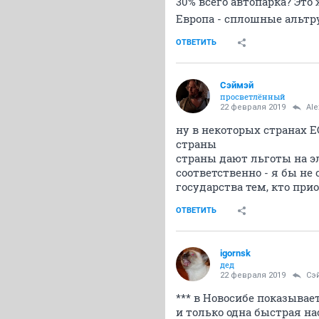
30% всего автопарка? Это
Европа - сплошные альт
ОТВЕТИТЬ
Сэймэй
просветлённый
22 февраля 2019
Ale
ну в некоторых странах 
страны
страны дают льготы на эл
соответственно - я бы не
государства тем, кто пр
ОТВЕТИТЬ
igornsk
дед
22 февраля 2019
Сэ
*** в Новосибе показывае
и только одна быстрая н