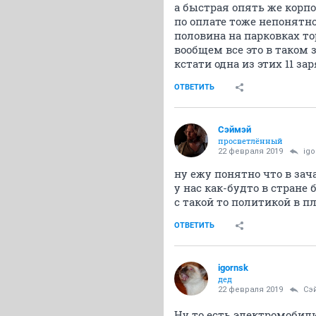
а быстрая опять же корпо
по оплате тоже непонятно 
половина на парковках т
вообщем все это в таком 
кстати одна из этих 11 з
ОТВЕТИТЬ
Сэймэй
просветлённый
22 февраля 2019
igo
ну ежу понятно что в за
у нас как-будто в стране
с такой то политикой в 
ОТВЕТИТЬ
igornsk
дед
22 февраля 2019
Сэ
Ну то есть электромобил