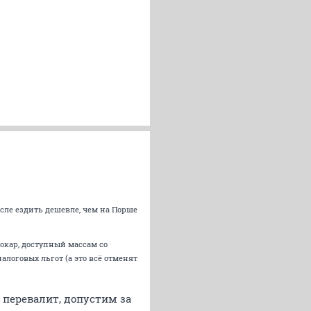
сле ездить дешевле, чем на Порше
рокар, доступный массам со
алоговых льгот (а это всё отменят
 перевалит, допустим за