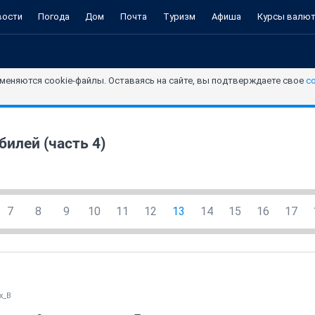
вости
Погода
Дом
Почта
Туризм
Афиша
Курсы валю
меняются cookie-файлы. Оставаясь на сайте, вы подтверждаете свое
с
илей (часть 4)
7
8
9
10
11
12
13
14
15
16
17
x_B