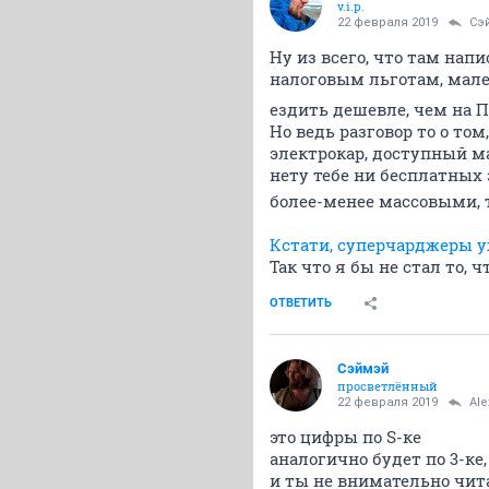
v.i.p.
22 февраля 2019
Сэ
Ну из всего, что там нап
налоговым льготам, мале
ездить дешевле, чем на П
Но ведь разговор то о то
электрокар, доступный м
нету тебе ни бесплатных 
более-менее массовыми, 
Кстати, суперчарджеры у
Так что я бы не стал то,
ОТВЕТИТЬ
Сэймэй
просветлённый
22 февраля 2019
Ale
это цифры по S-ке
аналогично будет по 3-ке
и ты не внимательно чит