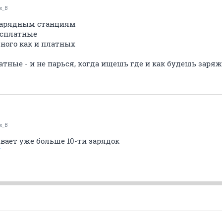
x_B
 зарядным станциям
есплатные
ного как и платных
тные - и не парься, когда ищешь где и как будешь заря
x_B
вает уже больше 10-ти зарядок
/