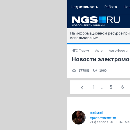
Недвижимость
Работа
Но
На информационном ресурсе при
использование.
НГС.Форум
Авто
Авто-форум
Новости электромоб
177881
1000
1
...
5
6
Сэймэй
просветлённый
21 февраля 2019
Ale