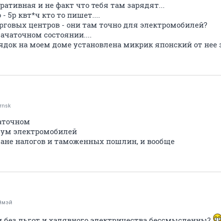
ративная и не факт что тебя там зарядят...
- 5р квт*ч кто то пишет....
орговых центров - они там точно для электромобилей?
зачаточном состоянии....
арядок на моем доме установлена микрик японский от нее
rnsk
чаточном
 бум электромобилей
плане налогов и таможенных пошлин, и вообще
ймэй
и без льгот и халявного электричества бессмысленны?