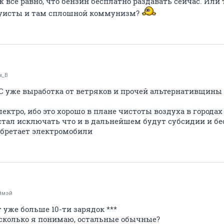
 ж всё равно, что бензин бесплатно раздавать сейчас. Или
руисты и там сплошной коммунизм?
x_B
ЕС уже выработка от ветряков и прочей альтернативщин
ектро, ибо это хорошо в плане чистоты воздуха в городах
 стал исключать что и в дальнейшем будут субсидии и б
иобретает электромобили
ймэй
т уже больше 10-ти зарядок ***
асколько я понимаю, остальные обычные?