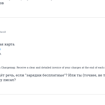
ов
ймэй
ая карта.
s
.
 Chargemap. Receive a clear and detailed invoice of your charges at the end of each
ёт речь, если "зарядки бесплатные"? Или ты (точнее, не 
у писал?