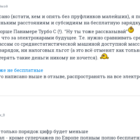
ймэй
исано (кстати, кем и опять без пруфлинков малейших), я п
ньким расстояниям и субсидиям на бесплатную зарядку в 
орше Панамере Турбо С (!). "Ну ты тоже рассказывай"
м, что за электрокарами будущее. Т.е. нужно сравнивать 
ассам со среднестатистической машиной доступной масса
зарядок, ни налоговых льгот (а это всё отменят как толь
терять такие деньги никому не хочется).
же не бесплатные
 что написано выше в отзыве, распространять на все элект
x_B
, только порядок цифр будет меньше
ал - кроме суперчажев по Европе полным полно бесплат