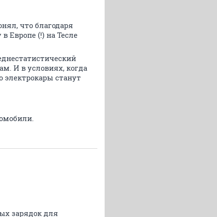
онял, что благодаря
Европе (!) на Тесле
среднестатистический
м. И в условиях, когда
ко электрокары станут
ромобили.
ных зарядок для