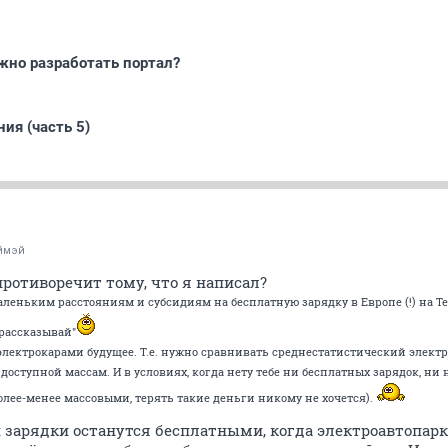
жно разработать портал?
ия (часть 5)
ймэй
 противоречит тому, что я написал?
аленьким расстояниям и субсидиям на бесплатную зарядку в Европе (!) на Те
е рассказывай"
за электрокарами будущее. Т.е. нужно сравнивать среднестатистический элект
ступной массам. И в условиях, когда нету тебе ни бесплатных зарядок, ни н
олее-менее массовыми, терять такие деньги никому не хочется).
и зарядки останутся бесплатными, когда электроавтопарк