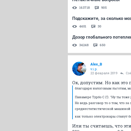
163718
905
Подскажите, за сколько мо
4401
30
Дозор глобального потеплен
34248
650
Alex_B
v.i.p.
22 февраля 2019
Сэ
Ок, допустим. Но как это
благодаря налоговым льготам, м
Панамере Турбо С (!). "Ну ты тож
Но ведь разговор то о том, что 
среднестатистической машиной до
как только электрокары станут б
Или ты считаешь, что эт