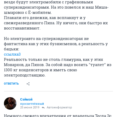
везде будут электромобили с графеновыми
суперконденсаторами. На это повелся и наш Миша-
шмаровоз с Ё-мобилем.
Плакали его денежки, как всплакнут и у
свежеразведенного Пиха. Ну ничего, они быстро их
восстанавливают.
Но электроавто на суперконденсаторах не
фантастика как у этих бузнисменов, а реальность у
бацьки:
ссылка3
Реальность только не столь гламурна, как у этих
Монархов, да Пихов. За собой надо возить "туалет" из
1300 кг конденсаторов и иметь свою
электроподстанцию.
ОТВЕТИТЬ
Сэймэй
просветлённый
25 июня 2019
Автоинформатор
Немного свежего впечатления от владельца Тесла Эс