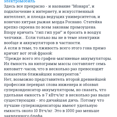
электромобиль
Здесь все прекрасно - и название "Монарх", и
подключение к интернету, и искусственный
интеллект, и плеяда ведущих университетов, и
конечно хитрая рыжая морда Роснано. Статейка
крепко скроена по всем законам промоушена.
Впору кричать "гип гип ура!" и бросать в воздух
чепчики... Если только вы не в теме электрики
вообще и аккумуляторов в частности.
А если в теме, то лживость всего этого гона прямо
кричит вот этой фразой:
"Прежде всего это графен-магниевые аккумуляторы.
Их ёмкость на килограмм массы составляет семь
киловатт-часов, что в несколько раз превосходит
показатели ближайших конкурентов."
Нет, возможно представитель второй древнейшей
профессии переврал слова инженера и обозвал
суперконденсатор аккумулятором, но сказать, что
удельная емкость в 7 кВтч/кг в несколько раз выше
существующих - это дичайшая дичь. Потому что
лучшие суперконденсаторы имеют удельную
емкость около 10 Втч/кг. Это в 1000 раз меньше
заявленного блефа.