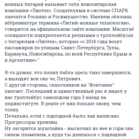
ионных батарей называет себя новосибирская
компания «Лиотех». Создателями в системе СПАРК
значатся Роснано и Росимущество. Именем обязаны
аббревиатуре термина «Литий-ионные технологии»,
говорится на официальном сайте компании. Масштаб
солидности подкрепляется релизами о троллейбусах
с батареями «Лиотех», которые «с 2014 года возят
пассажиров по улицам Санкт-Петербурга, Тулы,
Барнаула, Новосибирска, по всей Республике Крым и
в Аргентине»."
Я-то думал, что попил бабла здесь тихо завершился,
а выходит вон оно че, Петрович.
С другой стороны, сказочников на "Фонтанке"
хватает. Последний и единственный раз я видел у
нас троллейбус самоходом года 3 назад на
пединституте. В реале от них больше звону, чем
толку.
Печально, если с подлодкой было, как написано.
Прогрессоры хреновы.
Ну загорится шушлайка - выскочил из нее и гори она
синем пламенем, а куда ты денешься с подводной