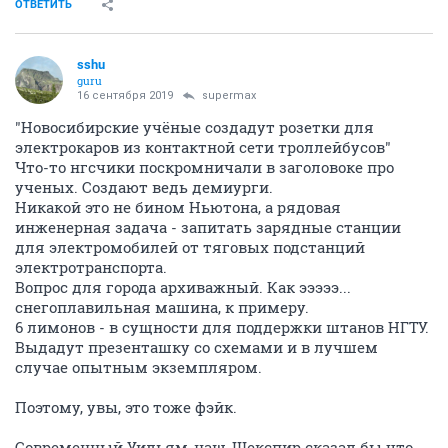
ОТВЕТИТЬ
sshu
guru
16 сентября 2019
supermax
"Новосибирские учёные создадут розетки для
электрокаров из контактной сети троллейбусов"
Что-то нгсчики поскромничали в заголовоке про
ученых. Создают ведь демиурги.
Никакой это не бином Ньютона, а рядовая
инженерная задача - запитать зарядные станции
для электромобилей от тяговых подстанций
электротранспорта.
Вопрос для города архиважный. Как эээээ...
снегоплавильная машина, к примеру.
6 лимонов - в сущности для поддержки штанов НГТУ.
Выдадут презенташку со схемами и в лучшем
случае опытным экземпляром.
Поэтому, увы, это тоже фэйк.
Современный Уильям-наш-Шекспир сказал бы что