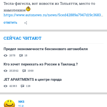
Тесла-фигесла, вот новости из Тольятти, место то
намоленное
https://www.autonews.ru/news/5ced42889a7947d19c3683b5
ОТВЕТИТЬ
СЕЙЧАС ЧИТАЮТ
Предел экономичности бензинового автомобиля
2078
18
Кто хочет переехать из России в Таиланд ?
252562
1000
JET APARTMENTS в центре города
42383
128
NKS
v.i.p.