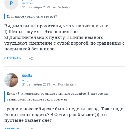
P
veteran
21 сентября 2023
Volodya
И, главное - ради чего это всё?
Видимо вы не прочитали, что я написал выше.
1) Шипы - шумят. Это неприятно.
2) Дополнительно к пункту 1: шипы немного
ухудшают сцепление с сухой дорогой, по сравнению с
покрышкой без шипов.
ОТВЕТИТЬ
ddelta
v.i.p.
21 сентября 2023
Konstantan
Если +7° и холоднее, то смело зимнюю одевайте. В августе на
семинском переввле град проезжал
град и в новосибирске был 2 недели назад. Тоже надо
было шипы надеть? В Сочи град бывает ))) а в
пустыне бывает снег