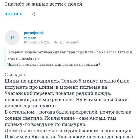
Спасибо за живые вести с полей
ОТВЕТИТЬ
porosjenok
P
veteran
07 октября 2023
porosjenok
В первой неделе октября еду как турист до Кату-Ярыка через Акташ и
Улаган. honda cr-v
Имеет ли смысл надевать шипованные покрышки?
Съездил.
Шипы не пригодились. Только 5 минут можно было
подумать про шипы, в момент подъёма на
Улаганский перевал, покапал редкий дождь,
переходящий в мокрый снег. Ну и там шипы были
далеко ещё не нужны.
В остальном - погода была прекрасной, почти всегда
солнце светило. Исключение - сам Акташ, там
почему-то всегда было пасмурно.
Днём было тепло, часто ходил босиком в шлёпанцах.
Подъём из Акташа на Улаганский перевал до первого