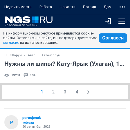
Недвижимость
Работа
Новости
Погода
Дом
На информационном ресурсе применяются cookie-
Согласен
файлы. Оставаясь на сайте, вы подтверждаете свое
согласие
на их использование.
НГС.Форум
Авто
Авто-форум
Нужны ли шипы? Кату-Ярык (Улаган), 1-10 октября.
19231
154
1
2
3
4
porosjenok
P
veteran
20 сентября 2023