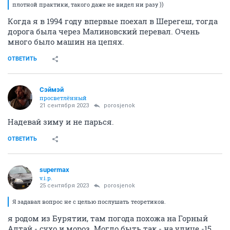
плотной практики, такого даже не видел ни разу ))
Когда я в 1994 году впервые поехал в Шерегеш, тогда
дорога была через Малиновский перевал. Очень
много было машин на цепях.
ОТВЕТИТЬ
Сэймэй
просветлённый
21 сентября 2023
porosjenok
Надевай зиму и не парься.
ОТВЕТИТЬ
supermax
v.i.p.
25 сентября 2023
porosjenok
Я задавал вопрос не с целью послушать теоретиков.
я родом из Бурятии, там погода похожа на Горный
Алтай - сухо и мороз. Могло быть так - на улице -15,