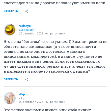
снегопадов там на дорогах используют именно цепи.
ОТВЕТИТЬ
Volodya
old hamster
20 сентября 2023
porosjenok
Это не на "богатом", это на умном )) Зимняя резина не
обязательно шипованная (я так от шипов почти
отошёл, но мне опять досталась машина с
шипованным комплектом), в данном случае это не
имеет никакого значения. Если есть сомнения, то
лучше одеть зимнюю резину и всё, к чему эти тёрки
в интернете и какие-то заморочки с цепями?
ОТВЕТИТЬ
Alqx
v.i.p.
20 сентября 2023
porosjenok
Это вопрос экономии шипов, или жаба душит