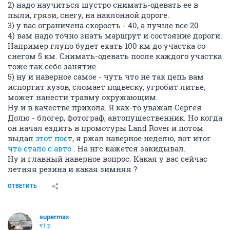
2) надо научиться шустро снимать-одевать ее в
пыли, грязи, снегу, на наклонной дороге.
3) у вас ограничена скорость - 40, а лучше все 20
4) вам надо точно знать маршрут и состояние дороги.
Например глупо будет ехать 100 км до участка со
снегом 5 км. Снимать-одевать после каждого участка
тоже так себе занятие.
5) ну и наверное самое - чуть что не так цепь вам
испортит кузов, сломает подвеску, угробит литье,
может нанести травму окружающим.
Ну и в качестве прикола. Я как-то уважал Сергея
Долю - блогер, фотограф, автопушественник. Но когда
он начал ездить в промотуры Land Rover и потом
выдал
этот пос
т, я ржал наверное неделю, вот итог
что стало с авто .
На нгс кажется закидывал.
Ну и главный наверное вопрос. Какая у вас сейчас
летняя резина и какая зимняя ?
ОТВЕТИТЬ
supermax
v.i.p.