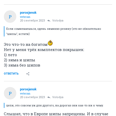
porosjenok
P
veteran
20 сентября 2023
Volodya
Если сомневаешься, одень зимнюю резину (это не обязательно
"шипы", кстати)
Это что-то на богатом
Нет у меня трёх комплектов покрышек:
1) лето
2) зима и шипы
3) зима без шипов
ОТВЕТИТЬ
porosjenok
P
veteran
20 сентября 2023
Volodya
цепи, это совсем уж для другого, на дорогах они как-то ни к чему.
Слышал, что в Европе шипы запрещены. И в случае