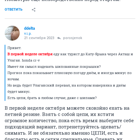
ОТВЕТИТЬ
ddelta
v.i.p.
21 сентября 2023
porosjenok
Привет.
В первой неделе октября
еду как турист до Кату-Ярыка через Акташ и
Улаган. honda cr-v
Имеет ли смысл надевать шипованные покрышки?
Прогноз пока показывает плюсовую погоду днём, и иногда минус по
ночам.
Но ведь будет Улаганский перевал, на котором наверняка и днём
будет минус.
Есть цепи, брать в любом случае, даже с шипами?
В первой неделе октября можете скокойно ехать на
летней резине. Взять с собой цепи, их кстати
огромное количество, пока есть время выберите себе
подходящий вариант, потренетруйтесь одевать/
снимать. И не обязательно именно ЦЕПИ, есть и
браслеты есть и сетки специальные. Одевать их