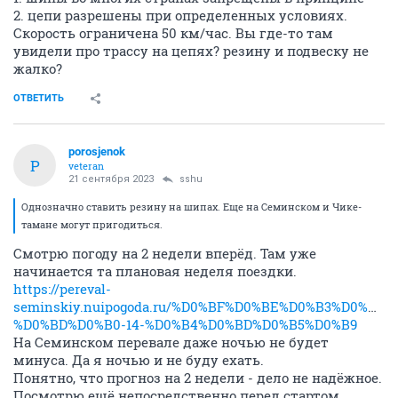
2. цепи разрешены при определенных условиях.
Скорость ограничена 50 км/час. Вы где-то там
увидели про трассу на цепях? резину и подвеску не
жалко?
ОТВЕТИТЬ
porosjenok
P
veteran
21 сентября 2023
sshu
Однозначно ставить резину на шипах. Еще на Семинском и Чике-
тамане могут пригодиться.
Смотрю погоду на 2 недели вперёд. Там уже
начинается та плановая неделя поездки.
https://pereval-
seminskiy.nuipogoda.ru/%D0%BF%D0%BE%D0%B3%D0%BE
%D0%BD%D0%B0-14-%D0%B4%D0%BD%D0%B5%D0%B9
На Семинском перевале даже ночью не будет
минуса. Да я ночью и не буду ехать.
Понятно, что прогноз на 2 недели - дело не надёжное.
Посмотрю ещё непосредственно перед стартом.