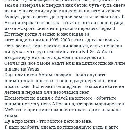
земля замерзла и твердая как бетон, чуть-чуть снега
выпало и его или сдуло или едешь на авто и колеса
буксуя дорываются до черной земли и не скользко. В
Новосибирске все не так - обычно всегда гололедица
из-за мокрого снега или резкого перехода через 0.
Поэтому когда я ездил и наблюдал за
автовладельцами в 1995-2003 г там - для легковых
есть резина типа снежок шипованый, есть японская
липучка, есть русские шины типа БЛ-85. А Уазы
например у них или дорожная или зубастая.
Сейчас да, все также ездят или на шипах или на липе
и даже на Уазах.
Еще помнится Артем говорил - надо слушать
внимательно прогноз - гололедицу передают или
просто снег. Если нет гололедицы то можно ехать на
летней в первый или небольшой снег.
Посмотрел на парня с drive2 на колеосе - обратите
внимание что у него АТ резина, которая маркируется
M+S что в принципе позволяет ехать даже в начале
зимы.
Ну а про цепи - это гиблое дело по мне.
1) надо выбрать идеально подходящую цепь к авто