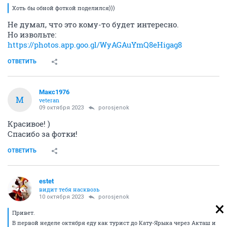
Хоть бы обной фоткой поделился)))
Не думал, что это кому-то будет интересно.
Но извольте:
https://photos.app.goo.gl/WyAGAuYmQ8eHigag8
ОТВЕТИТЬ
Макс1976
М
veteran
09 октября 2023
porosjenok
Красивое! )
Спасибо за фотки!
ОТВЕТИТЬ
estet
видит тебя насквозь
10 октября 2023
porosjenok
Привет.
В первой неделе октября еду как турист до Кату-Ярыка через Акташ и