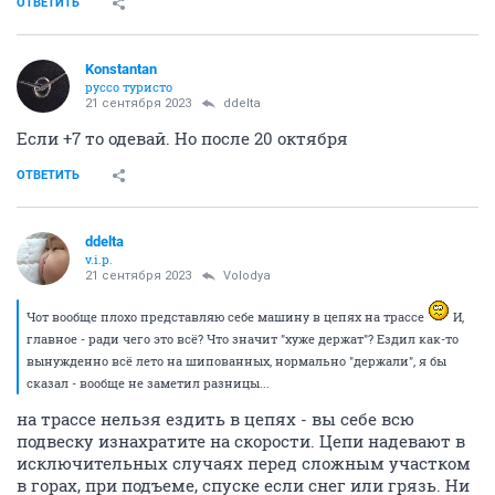
ОТВЕТИТЬ
Konstantan
руссо туристо
21 сентября 2023
ddelta
Если +7 то одевай. Но после 20 октября
ОТВЕТИТЬ
ddelta
v.i.p.
21 сентября 2023
Volodya
Чот вообще плохо представляю себе машину в цепях на трассе
И,
главное - ради чего это всё? Что значит "хуже держат"? Ездил как-то
вынужденно всё лето на шипованных, нормально "держали", я бы
сказал - вообще не заметил разницы...
на трассе нельзя ездить в цепях - вы себе всю
подвеску изнахратите на скорости. Цепи надевают в
исключительных случаях перед сложным участком
в горах, при подъеме, спуске если снег или грязь. Ни