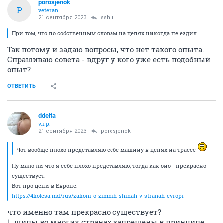
porosjenok
P
veteran
21 сентября 2023
sshu
При том, что по собственным словам на цепях никогда не ездил.
Так потому и задаю вопросы, что нет такого опыта.
Спрашиваю совета - вдруг у кого уже есть подобный
опыт?
ОТВЕТИТЬ
ddelta
v.i.p.
21 сентября 2023
porosjenok
Чот вообще плохо представляю себе машину в цепях на трассе
Ну мало ли что я себе плохо представляю, тогда как оно - прекрасно
существует.
Вот про цепи в Европе:
https://4kolesa.md/rus/zakoni-o-zimnih-shinah-v-stranah-evropi
что именно там прекрасно существует?
1. шипы во многих странах запрещены в принципе