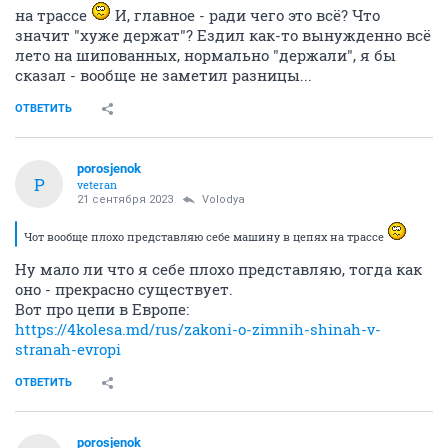
на трассе
И, главное - ради чего это всё? Что
значит "хуже держат"? Ездил как-то вынужденно всё
лето на шипованных, нормально "держали", я бы
сказал - вообще не заметил разницы...
ОТВЕТИТЬ
porosjenok
P
veteran
21 сентября 2023
Volodya
Чот вообще плохо представляю себе машину в цепях на трассе
Ну мало ли что я себе плохо представляю, тогда как
оно - прекрасно существует.
Вот про цепи в Европе:
https://4kolesa.md/rus/zakoni-o-zimnih-shinah-v-
stranah-evropi
ОТВЕТИТЬ
porosjenok