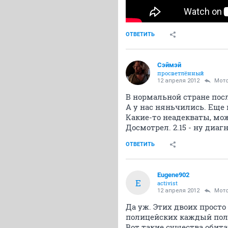
ОТВЕТИТЬ
Сэймэй
просветлённый
12 апреля 2012
Мот
В нормальной стране посл
А у нас няньчились. Еще 
Какие-то неадекваты, мо
Досмотрел. 2.15 - ну диагн
ОТВЕТИТЬ
Eugene902
E
activist
12 апреля 2012
Мот
Да уж. Этих двоих просто
полицейских каждый полу
Вот такие существа обита