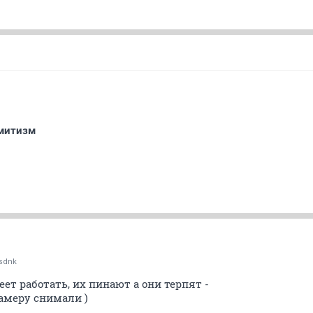
емитизм
sdnk
еет работать, их пинают а они терпят -
камеру снимали )