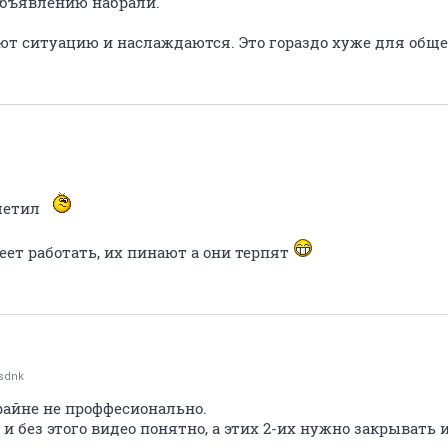
 объявлению набрали.
ют ситуацию и наслаждаются. Это гораздо хуже для общес
аметил
еет работать, их пинают а они терпят
sdnk
райне не проффесионально.
ц и без этого видео понятно, а этих 2-их нужно закрывать 