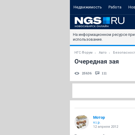
Недвижимость
Работа
Но
На информационном ресурсе при
использование.
НГС.Форум
Авто
Безопасност
Очередная зая
25636
111
Мотор
v.i.p.
12 апреля 2012