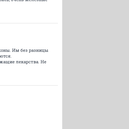
аконы. Им без разницы
ются.
ржащие лекарства. Не