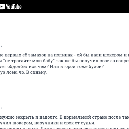
ор
е первых её замахов на полицая - ей бы дали шокером и 
и "не трогайте мою бабу" так же бы получил свое за сопр
жет обдолбились чем? Или второй тоже бухой?
уз ясен, чо. В синьку.
ор
 нужно закрыть и надолго. В нормальной стране после та
чил шокером, наручники и срок от судьи.
ют рядом с нами. Даже гаеров в этой ситуации в чем-то 