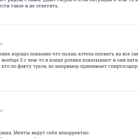
ти такое и не ответить.
ор
олике хорошо показано что пьянь хотела плевать на все з
 вообще 2 с чем-то в конце ролика показывают и они ката
х кто по факту трезв, но например принимает спиртосоде
ор
сраша. Менты ведут себя некорректно.