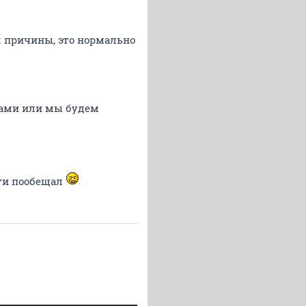
ая причины, это нормально
сами или мы будем
йти пообещал