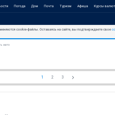
вости
Погода
Дом
Почта
Туризм
Афиша
Курсы валю
меняются cookie-файлы. Оставаясь на сайте, вы подтверждаете свое
с
ь авто
1
2
3