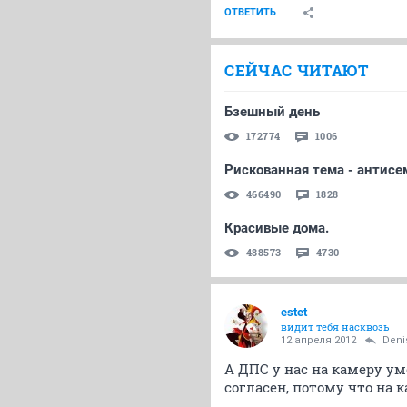
ОТВЕТИТЬ
СЕЙЧАС ЧИТАЮТ
Бзешный день
172774
1006
Рискованная тема - антис
466490
1828
Красивые дома.
488573
4730
estet
видит тебя насквозь
12 апреля 2012
Deni
А ДПС у нас на камеру ум
согласен, потому что на 