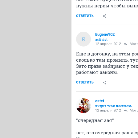
нужны нервы чтобы вынес
ОТВЕТИТЬ
Eugene902
E
activist
12 апреля 2012
Мот
Еще в догонку, на этом р
сколько там промиль, тут
Зато права забирают у те
работают законы.
ОТВЕТИТЬ
estet
видит тебя насквозь
12 апреля 2012
Мот
"очередная зая"
нет, это очередная раша 