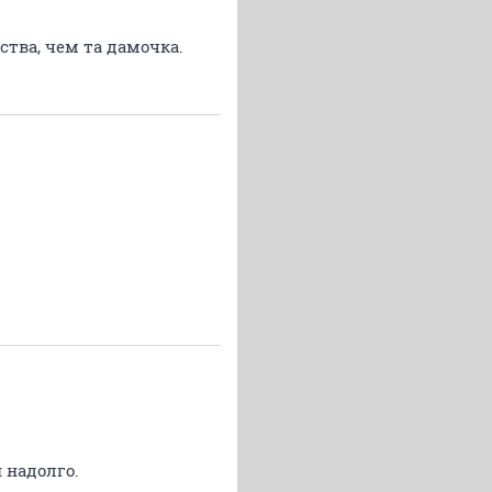
тва, чем та дамочка.
и надолго.