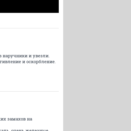
в наручники и увезли.
отивление и оскорбление.
ких замахов на
жаль, очень железные