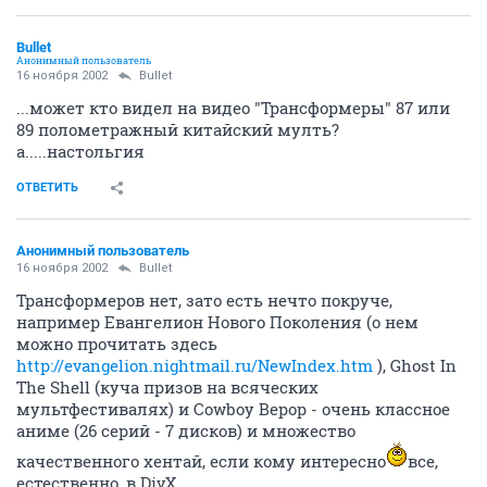
Bullet
Анонимный пользователь
16 ноября 2002
Bullet
...может кто видел на видео "Трансформеры" 87 или
89 полометражный китайский мулть?
а.....настольгия
ОТВЕТИТЬ
Анонимный пользователь
16 ноября 2002
Bullet
Трансформеров нет, зато есть нечто покруче,
например Евангелион Нового Поколения (о нем
можно прочитать здесь
http://evangelion.nightmail.ru/NewIndex.htm
), Ghost In
The Shell (куча призов на всяческих
мультфестивалях) и Cowboy Bepop - очень классное
аниме (26 серий - 7 дисков) и множество
качественного хентай, если кому интересно
все,
естественно, в DivX.