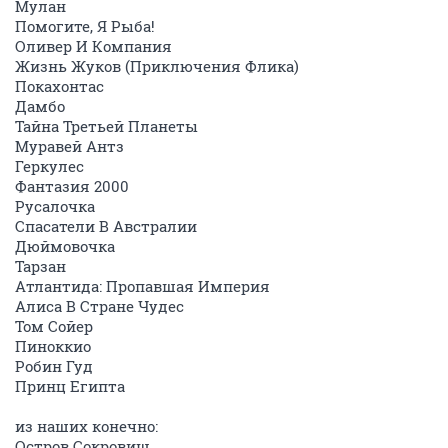
Мулан
Помогите, Я Рыба!
Оливер И Компания
Жизнь Жуков (Приключения Флика)
Покахонтас
Дамбо
Тайна Третьей Планеты
Муравей Антз
Геркулес
Фантазия 2000
Русалочка
Спасатели В Австралии
Дюймовочка
Тарзан
Атлантида: Пропавшая Империя
Алиса В Стране Чудес
Том Сойер
Пиноккио
Робин Гуд
Принц Египта
из наших конечно:
Остров Сокровищ