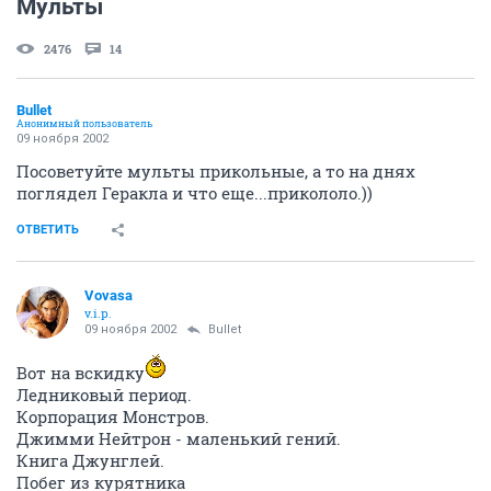
Мульты
2476
14
Bullet
Анонимный пользователь
09 ноября 2002
Посоветуйте мульты прикольные, а то на днях
поглядел Геракла и что еще...прикололо.))
ОТВЕТИТЬ
Vovasa
v.i.p.
09 ноября 2002
Bullet
Вот на вскидку
Ледниковый период.
Корпорация Монстров.
Джимми Нейтрон - маленький гений.
Книга Джунглей.
Побег из курятника