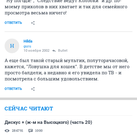
"Ну погоди!", "Следствие ведут Колобки" и др. по-
моему приколов в них хватает и так для семейного
просмотра весьма ничего!
ОТВЕТИТЬ
Hilda
H
guru
10 ноября 2002
Bullet
А еще был такой старый мультик, полуторачасовой,
кажется, "Ловушка для кошек". В детстве мы от него
просто балдели, а недавно я его увидела по ТВ - и
посмотрела с большим удовольствием.
ОТВЕТИТЬ
СЕЙЧАС ЧИТАЮТ
Дискус + (ж-м на Высоцкого) (часть 20)
284791
1000