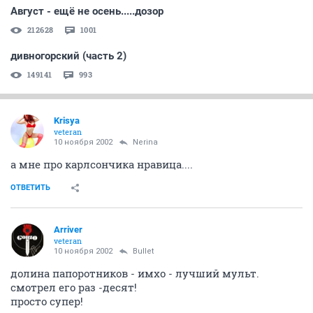
Август - ещё не осень.....дозор
212628
1001
дивногорский (часть 2)
149141
993
Krisya
veteran
10 ноября 2002
Nerina
а мне про карлсончика нравица....
ОТВЕТИТЬ
Arriver
veteran
10 ноября 2002
Bullet
долина папоротников - имхо - лучший мульт.
смотрел его раз -десят!
просто супер!