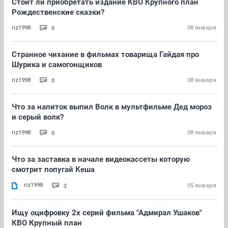
Стоит ли приобретать издание КВО Крупного план
Рождественские сказки?
0
riz1998
08 января
Странное чихание в фильмах товарища Гайдая про
Шурика и самогонщиков
0
riz1998
08 января
Что за напиток выпил Волк в мультфильме Дед мороз
и серый волк?
0
riz1998
08 января
Что за заставка в начале видеокассеты которую
смотрит попугай Кеша
riz1998
2
05 января
Ищу оцифровку 2х серий фильма "Адмирал Ушаков"
КВО Крупный план