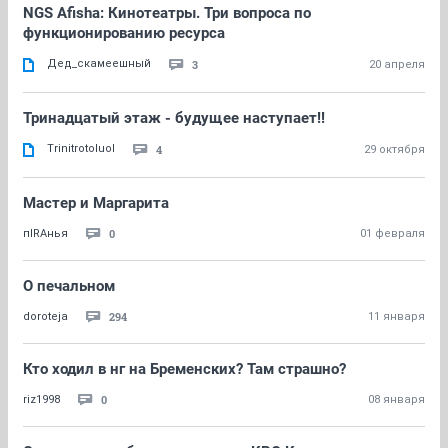
NGS Afisha: Кинотеатры. Три вопроса по
функционированию ресурса
Дед_скамеешный
3
20 апреля
Тринадцатый этаж - будущее наступает!!
Trinitrotoluol
4
29 октября
Мастер и Маргарита
0
пIRAнья
01 февраля
О печальном
294
doroteja
11 января
Кто ходил в нг на Бременских? Там страшно?
0
riz1998
08 января