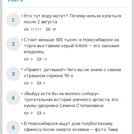
Кто тут воду мутит? Почему нельзя купаться
1
после 2 августа
17 411
28
Стоит меньше 500 тысяч: в Новосибирске на
2
торги выставили серый Infiniti — его заложил
владелец
0
13
«Привет, детишки!» Чего вы не знали о самом
3
страшном сериале 90-х
0
3
«Выйду хотя бы на молоко соберу»:
4
трогательная история уличного артиста, его
куклы-дворника Семена Степановича
0
6
В Новосибирске ищут дом голубоглазому
5
сфинксу после смерти хозяина — фото Тима