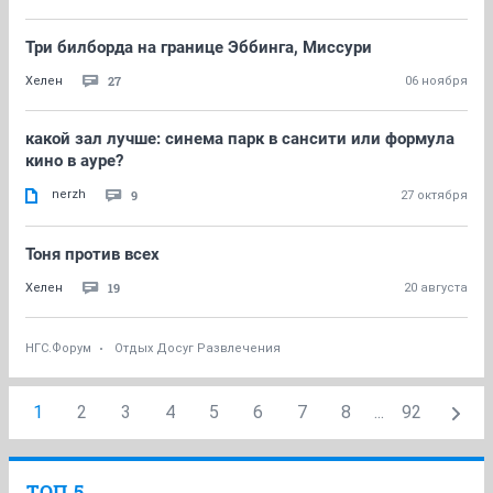
Три билборда на границе Эббинга, Миссури
27
Хелен
06 ноября
какой зал лучше: синема парк в сансити или формула
кино в ауре?
nerzh
9
27 октября
Тоня против всех
19
Хелен
20 августа
НГС.Форум
Отдых Досуг Развлечения
1
2
3
4
5
6
7
8
...
92
ТОП 5