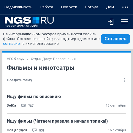
Недвижимость
Работа
Новости
Погода
Дом
На информационном ресурсе применяются cookie-
Согласен
файлы. Оставаясь на сайте, вы подтверждаете свое
согласие
на их использование.
НГС.Форум
Отдых Досуг Развлечения
Фильмы и кинотеатры
Создать тему
Ищу фильм по описанию
787
BelKa
16 сентября
Ищу фильм (Читаем правила в начале топика!)
531
мал-да-удал
16 октября