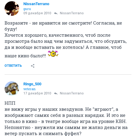
NissanTerrano
guru
09 декабря 2010
NissanTerrano
Возразите - не нравится не смотрите! Согласна, не
буду!
Хочется хорошего, качественного, чтоб после
просмотра было над чем задуматься, что обсудить,
да и вообще вставать не хотелось! А главное, чтоб
наше кино было!!!
ОТВЕТИТЬ
Ringo_500
veteran
17 декабря 2010
NissanTerrano
НПП
не вижу игры у наших звездунов. Не "играют", а
изображают самих себя в разных нарядах. И это не
только в кино - в театре вообще игра на уровне КВН.
Непонятно - неужели им самим не жалко деньги на
ветер пускать и снимать фуфел?