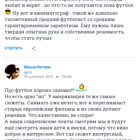
любит и верит...но что-то не получается пока футбол
Ну вот и кинематограф...такой же довольно
талантливый средний футболист со средним
гарантированным заработком. Ему нужны лишь
твердая опытная рука и собственная решимость,
чтобы стать лучше
ОТВЕТИТЬ
NissanTerrano
guru
08 декабря 2010
VikaRi
Про футбол хорошо сказано!!!
Но есть одно "но". У американцев те же самые
сюжеты. Снимать уже нечего, вот и переснимают
старые европейские фильмы и из своих делают
ремейки. Что качественно, не спорю!
А наши совдеповские ленты смотрим мы и будут
ещё смотреть наши дети и внуки, потому что кино
доброе и интересное. Вот где сюжет интересный,
актеры играют как живут. Смотришь из года в год и