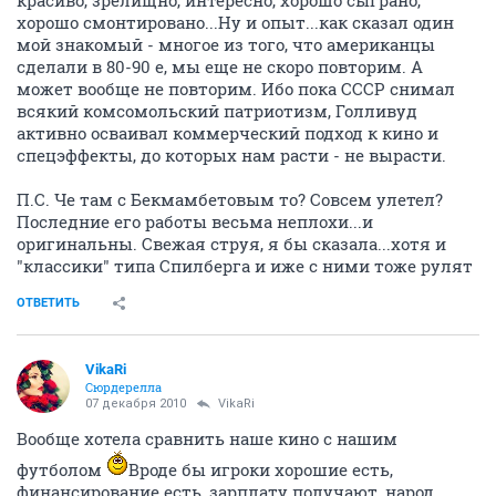
хорошо смонтировано...Ну и опыт...как сказал один
мой знакомый - многое из того, что американцы
сделали в 80-90 е, мы еще не скоро повторим. А
может вообще не повторим. Ибо пока СССР снимал
всякий комсомольский патриотизм, Голливуд
активно осваивал коммерческий подход к кино и
спецэффекты, до которых нам расти - не вырасти.
П.С. Че там с Бекмамбетовым то? Совсем улетел?
Последние его работы весьма неплохи...и
оригинальны. Свежая струя, я бы сказала...хотя и
"классики" типа Спилберга и иже с ними тоже рулят
ОТВЕТИТЬ
VikaRi
Сюрдерелла
07 декабря 2010
VikaRi
Вообще хотела сравнить наше кино с нашим
футболом
Вроде бы игроки хорошие есть,
финансирование есть, зарплату получают, народ