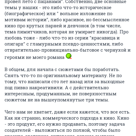
провел лето с пацанами". Собственно, две основные
темы у наших - это либо что-то историческое
(биографическое) или " вольное изложение по
мотивам истории", либо красивое, но бессмысленное
кино про крутых парней и девчонок (в том числе,
тема лимитчиков, которая не умирает никогда). Про
любовь тоже - либо что-то из серии "красавица и
олигарх" с гламурными псевдо-ценностями, либо
отвратительно-провинциально-бытовое с чернухой и
героями не моего романа
В общем, для начала с сюжетами бы поработать.
Снять что-то по оригинальному материалу. Не по
тому, что написали сто лет назад или за выходные
под пивко накреативили. А с действительно
интересным, продуманным, не поверхностным
сюжетом не на вышеупомянутые три темы.
Чего нам не хватает, даже если кажется, что все есть.
Как ни странно, коммерческого подхода к кино. Кино
- это продукт, его нужно продавать, поэтому задача
создателей - выложиться по полной, чтобы было
красиво, зрелищно, интересно, хорошо сыграно,