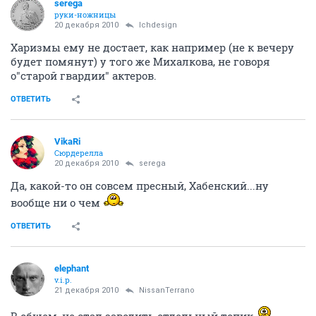
serega
руки-ножницы
20 декабря 2010
lchdesign
Харизмы ему не достает, как например (не к вечеру
будет помянут) у того же Михалкова, не говоря
о"старой гвардии" актеров.
ОТВЕТИТЬ
VikaRi
Сюрдерелла
20 декабря 2010
serega
Да, какой-то он совсем пресный, Хабенский...ну
вообще ни о чем
ОТВЕТИТЬ
elephant
v.i.p.
21 декабря 2010
NissanTerrano
В общем, не стал заводить отдельный топик