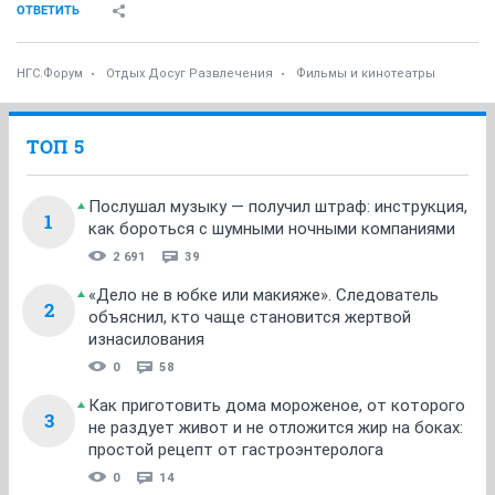
ОТВЕТИТЬ
НГС.Форум
Отдых Досуг Развлечения
Фильмы и кинотеатры
ТОП 5
Послушал музыку — получил штраф: инструкция,
1
как бороться с шумными ночными компаниями
2 691
39
«Дело не в юбке или макияже». Следователь
2
объяснил, кто чаще становится жертвой
изнасилования
0
58
Как приготовить дома мороженое, от которого
3
не раздует живот и не отложится жир на боках:
простой рецепт от гастроэнтеролога
0
14