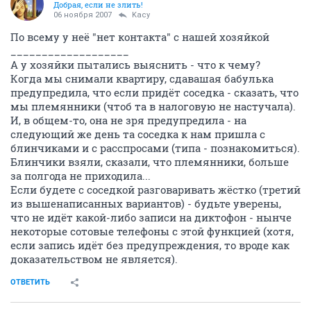
Добрая, если не злить!
06 ноября 2007
Kacy
По всему у неё "нет контакта" с нашей хозяйкой
___________________
А у хозяйки пытались выяснить - что к чему?
Когда мы снимали квартиру, сдавашая бабулька
предупредила, что если придёт соседка - сказать, что
мы племянники (чтоб та в налоговую не настучала).
И, в общем-то, она не зря предупредила - на
следующий же день та соседка к нам пришла с
блинчиками и с расспросами (типа - познакомиться).
Блинчики взяли, сказали, что племянники, больше
за полгода не приходила...
Если будете с соседкой разговаривать жёстко (третий
из вышенаписанных вариантов) - будьте уверены,
что не идёт какой-либо записи на диктофон - нынче
некоторые сотовые телефоны с этой функцией (хотя,
если запись идёт без предупреждения, то вроде как
доказательством не является).
ОТВЕТИТЬ