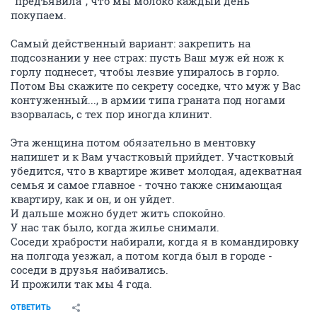
"предъявила", что мы молоко каждый день
покупаем.
Самый действенный вариант: закрепить на
подсознании у нее страх: пусть Ваш муж ей нож к
горлу поднесет, чтобы лезвие упиралось в горло.
Потом Вы скажите по секрету соседке, что муж у Вас
контуженный..., в армии типа граната под ногами
взорвалась, с тех пор иногда клинит.
Эта женщина потом обязательно в ментовку
напишет и к Вам участковый прийдет. Участковый
убедится, что в квартире живет молодая, адекватная
семья и самое главное - точно также снимающая
квартиру, как и он, и он уйдет.
И дальше можно будет жить спокойно.
У нас так было, когда жилье снимали.
Соседи храбрости набирали, когда я в командировку
на полгода уезжал, а потом когда был в городе -
соседи в друзья набивались.
И прожили так мы 4 года.
ОТВЕТИТЬ