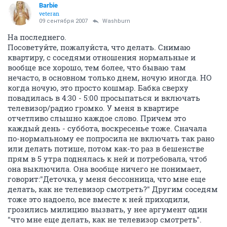
Barbie
veteran
09 сентября 2007
Washburn
На последнего.
Посоветуйте, пожалуйста, что делать. Снимаю
квартиру, с соседями отношения нормальные и
вообще все хорошо, тем более, что бываю там
нечасто, в основном только днем, ночую иногда. НО
когда ночую, это просто кошмар. Бабка сверху
повадилась в 4:30 - 5:00 просыпаться и включать
телевизор/радио громко. У меня в квартире
отчетливо слышно каждое слово. Причем это
каждый день - суббота, воскресенье тоже. Сначала
по-нормальному ее попросила не включать так рано
или делать потише, потом как-то раз в бешенстве
прям в 5 утра поднялась к ней и потребовала, чтоб
она выключила. Она вообще ничего не понимает,
говорит:"Деточка, у меня бессонница, что мне еще
делать, как не телевизор смотреть?" Другим соседям
тоже это надоело, все вместе к ней приходили,
грозились милицию вызвать, у нее аргумент один
"что мне еще делать, как не телевизор смотреть".