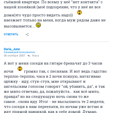
съёмной квартире. По всему у неё "нет контакта" с
нашей хозяйкой (моё подозрение, что у неё не все
дома(это чудо просто видеть надо))
наезжает только на меня, когда муж рядом даже не
высовывается....
ОТВЕТИТЬ
Daria_June
Анонимный пользователь
06 ноября 2007
Kacy
А вот у меня соседи на гитаре бреньчат до 3 часов
ночи
громко так, с песнями. И вот ведь гадство:
терплю-терплю, часа в 2 ночи психую, натягиваю
одёжку - иду, стук-стук, мне открывают и
ангельским голосом говорят "ой, убавить, да", я так
же мило отвечаю, да, пожалуйста... как всё мило,
правда? но на следующую ночь снова то же
самое...снова иду. Итог - не высыпаюсь те 2 недели,
что соседи к нам переехали, по ночам уже встаю и
иду прямой наводкой, как к себе домой. Думаю,