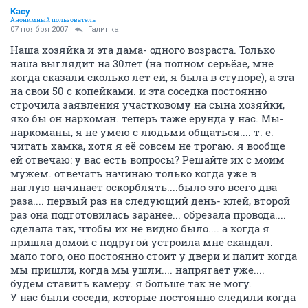
Kacy
Анонимный пользователь
07 ноября 2007
Галинка
Наша хозяйка и эта дама- одного возраста. Только
наша выглядит на 30лет (на полном серьёзе, мне
когда сказали сколько лет ей, я была в ступоре), а эта
на свои 50 с копейками. и эта соседка постоянно
строчила заявления участковому на сына хозяйки,
яко бы он наркоман. теперь таже ерунда у нас. Мы-
наркоманы, я не умею с людьми общаться.... т. е.
читать хамка, хотя я её совсем не трогаю. я вообще
ей отвечаю: у вас есть вопросы? Решайте их с моим
мужем. отвечать начинаю только когда уже в
наглую начинает оскорблять....было это всего два
раза.... первый раз на следующий день- клей, второй
раз она подготовилась заранее... обрезала провода....
сделала так, чтобы их не видно было.... а когда я
пришла домой с подругой устроила мне скандал.
мало того, оно постоянно стоит у двери и палит когда
мы пришли, когда мы ушли.... напрягает уже....
будем ставить камеру. я больше так не могу.
У нас были соседи, которые постоянно следили когда