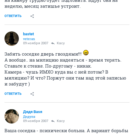
на камеру трудно будет подловить. Вдруг она на
неделю, месяц затишье устроит.
ОТВЕТИТЬ
bastet
veteran
09 ноября 2007
Kacy
Забить соседке дверь гвоздями!!!
А вообще.. на милицию надеяться - время терять.
Ставьте к стенке. По-другому - никак.
Камера - чушь ИМХО куда вы с ней потом? В
милицию? И что? Поржут они там над этой записью
и забудут )
ОТВЕТИТЬ
Дядя Ваsя
Дедуля
09 ноября 2007
Kacy
Ваша соседка - психически больна. А вариант борьбы