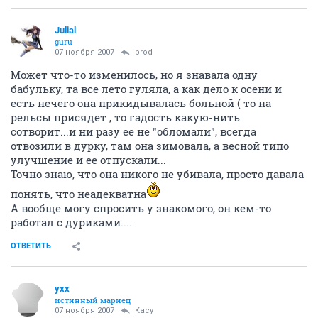
Julial
guru
07 ноября 2007
brod
Может что-то изменилось, но я знавала одну
бабульку, та все лето гуляла, а как дело к осени и
есть нечего она прикидывалась больной ( то на
рельсы присядет , то гадость какую-нить
сотворит...и ни разу ее не "обломали", всегда
отвозили в дурку, там она зимовала, а весной типо
улучшение и ее отпускали...
Точно знаю, что она никого не убивала, просто давала
понять, что неадекватна
А вообще могу спросить у знакомого, он кем-то
работал с дуриками....
ОТВЕТИТЬ
yxx
истинный мариец
07 ноября 2007
Kacy