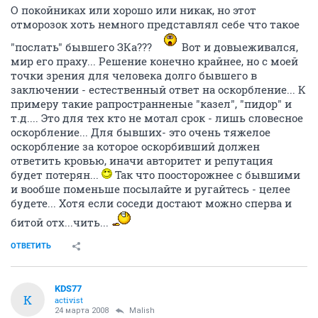
О покойниках или хорошо или никак, но этот
отморозок хоть немного представлял себе что такое
"послать" бывшего ЗКа???
Вот и довыеживался,
мир его праху... Решение конечно крайнее, но с моей
точки зрения для человека долго бывшего в
заключении - естественный ответ на оскорбление... К
примеру такие рапространненые "казел", "пидор" и
т.д.... Это для тех кто не мотал срок - лишь словесное
оскорбление... Для бывших- это очень тяжелое
оскорбление за которое оскорбивший должен
ответить кровью, иначи авторитет и репутация
будет потерян...
Так что поосторожнее с бывшими
и вообше поменьше посылайте и ругайтесь - целее
будете... Хотя если соседи достают можно сперва и
битой отх...чить...
ОТВЕТИТЬ
KDS77
K
activist
24 марта 2008
Malish