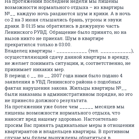
На протяжении последней недели мы лишены
возможности нормального отдыха – из квартиры
№__ каждую ночь раздаются шум и крики. А в ночь
со 2 на 3 июня слышались брань, угрозы и звуки
драки. В 01:15 мы обратились в дежурную часть
Ленинского РУВД. Обращение было принято, но на
вызов никто не приехал. Шум в квартире
прекратился только в 03:00.
Владелец квартиры - ___________ (тел. ___________),
осуществляющий сдачу данной квартиры в аренду,
не желает понимать ситуации, и, соответственно, не
принимает никаких мер.
В период с __ по __ 2007 года нами было подано 4
заявления в УВД Ленинского района о подобных
фактах нарушения закона. Жильцы квартиры №__
были наказаны в административном порядке, но это
не принесло должного результата.
На протяжении уже более чем _____ месяцев мы
лишены возможности нормального отдыха, что
наносит вред нашему здоровью. Настоятельно
просим Вас принять радикальные меры в отношении
квартирантов и владельцев квартиры. В противном
случае мы будем вынуждены обратиться в