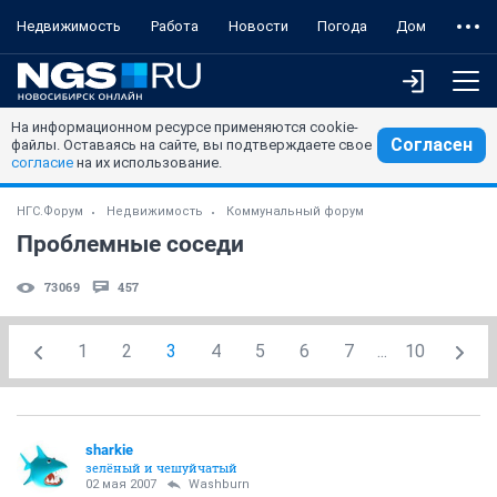
Недвижимость
Работа
Новости
Погода
Дом
На информационном ресурсе применяются cookie-
Согласен
файлы. Оставаясь на сайте, вы подтверждаете свое
согласие
на их использование.
НГС.Форум
Недвижимость
Коммунальный форум
Проблемные соседи
73069
457
1
2
3
4
5
6
7
...
10
sharkie
зелёный и чешуйчатый
02 мая 2007
Washburn