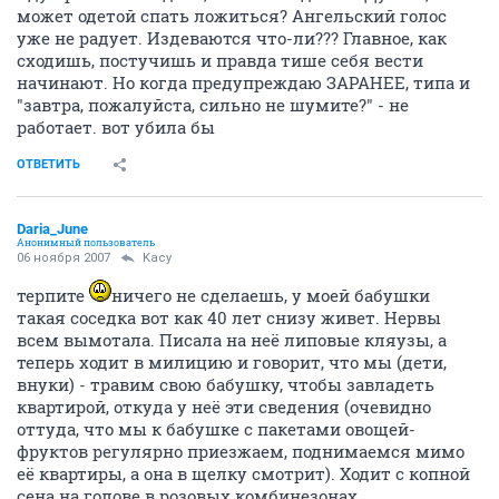
может одетой спать ложиться? Ангельский голос
уже не радует. Издеваются что-ли??? Главное, как
сходишь, постучишь и правда тише себя вести
начинают. Но когда предупреждаю ЗАРАНЕЕ, типа и
"завтра, пожалуйста, сильно не шумите?" - не
работает. вот убила бы
ОТВЕТИТЬ
Daria_June
Анонимный пользователь
06 ноября 2007
Kacy
терпите
ничего не сделаешь, у моей бабушки
такая соседка вот как 40 лет снизу живет. Нервы
всем вымотала. Писала на неё липовые кляузы, а
теперь ходит в милицию и говорит, что мы (дети,
внуки) - травим свою бабушку, чтобы завладеть
квартирой, откуда у неё эти сведения (очевидно
оттуда, что мы к бабушке с пакетами овощей-
фруктов регулярно приезжаем, поднимаемся мимо
её квартиры, а она в щелку смотрит). Ходит с копной
сена на голове в розовых комбинезонах.