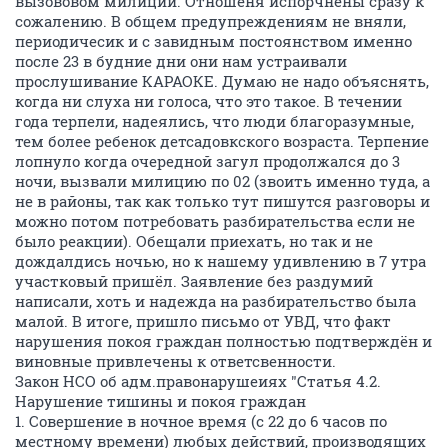
вызововом милиции. Отношеня испорчнены сразу к
сожалению. В общем предупреждениям не вняли,
периодичесик и с завидным постоянством именно
после 23 в будние дни они нам устраивали
прослушивание КАРАОКЕ. Думаю не надо объяснять,
когда ни слуха ни голоса, что это такое. В течении
года терпели, надеялись, что люди благоразумные,
тем более ребенок детсадовкского возраста. Терпение
лопнуло когда очередной загул продолжался до 3
ночи, вызвали милицию по 02 (звоить именно туда, а
не в районы, так как только тут пишутся разговоры и
можно потом потребовать разбирательства если не
было реакции). Обещали приехать, но так и не
дождалдись ночью, но к нашему удивлению в 7 утра
участковый пришёл. Заявление без раздумий
написали, хоть и надежда на разбирательство была
малой. В итоге, пришло письмо от УВД, что факт
нарушения покоя граждан полностью подтверждён и
виновные привлечены к ответсвенности.
Закон НСО об адм.правонарушеиях "Статья 4.2.
Нарушение тишины и покоя граждан
1. Совершение в ночное время (с 22 до 6 часов по
местному времени) любых действий, производящих