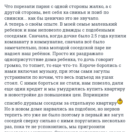
Что порезали парня с одной стороны жалко, а с
другой стороны, вел себя ка свинья и поиб по
свински... как бы ценично это не звучало.
А теперь о своём опыте. В моей семье маленький
ребенок и нам неповезло дважды с подобеными
соседями. Сначала, когда дочке было 2.5 года купили
комнанату в коммуналке, сначала всё было
замечательно, пока молодой соседской паре не
надоел наш ребёнок. Просто их раздражало
одноприсутствие дома ребенка, то дочь говорит
громко, то топает, то еще что-то. Короче боролись с
нами включая музыку, при этом сами загулы
устраивали по ночам, что весь подъезд на ушах
стоял. С ними бороться не стали, нам повезло, дали
еще один кредит и мы умудрились купить квартиру
в новостройке до повышения цен. Впринципе
спасибо дурным соседям за отдельную квартиру
Но в новом доме нарвались на подобное, но нервов
терпеть это уже не было поэтому в первый же загул
соседей сверху сильно с ними поругались несколько
раз, пока те не успокоились, мы пригрозили