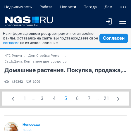
Недвижимость
Работа
Новости
Погода
Дом
На информационном ресурсе применяются cookie-
Согласен
файлы. Оставаясь на сайте, вы подтверждаете свое
согласие
на их использование.
НГС.Форум
Дом Стройка Ремонт
Сад&Дача. Комнатное цветоводство
Домашние растения. Покупка, продажа, поиск. (часть 6)
439362
1000
1
...
3
4
5
6
7
...
21
Непоседа
junior