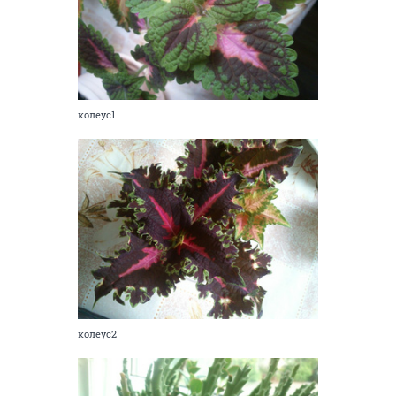
колеус1
колеус2