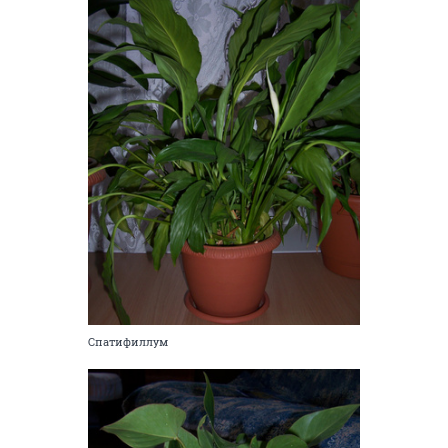
Спатифиллум