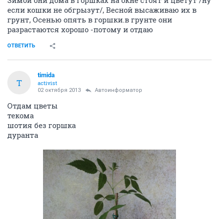
Зимой они дома в горшках на окне стоят и цветут /ну
если кошки не обгрызут/, Весной высаживаю их в
грунт, Осенью опять в горшки.в грунте они
разрастаются хорошо -потому и отдаю
ОТВЕТИТЬ
timida
T
activist
02 октября 2013
Автоинформатор
Отдам цветы
текома
шотия без горшка
дуранта