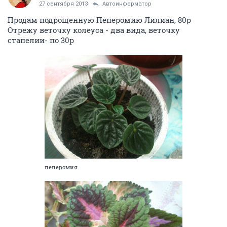
27 сентября 2013
Автоинформатор
Продам подрощенную Пеперомию Лилиан, 80р
Отрежу веточку колеуса - два вида, веточку
стапелии- по 30р
пеперомия