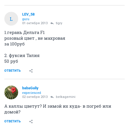
LEV_58
L
guru
01 октября 2013
tigry
1.герань Дельта F1
розовый цвет , не махровая
за 100руб
2. фуксия Талия
50 руб
ОТВЕТИТЬ
babaGaliy
experienced
02 октября 2013
belkagemini
А каллы цветут? И зимой их куда- в погреб или
домой?
ОТВЕТИТЬ