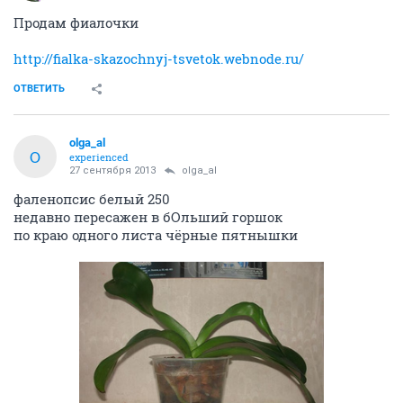
Продам фиалочки
http://fialka-skazochnyj-tsvetok.webnode.ru/
ОТВЕТИТЬ
olga_al
O
experienced
27 сентября 2013
olga_al
фаленопсис белый 250
недавно пересажен в бОльший горшок
по краю одного листа чёрные пятнышки