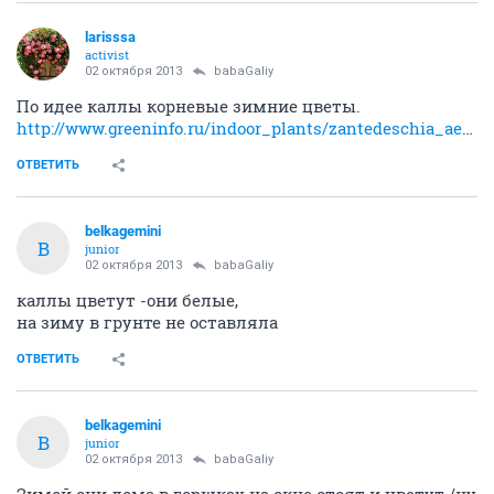
larisssa
activist
02 октября 2013
babaGaliy
По идее каллы корневые зимние цветы.
http://www.greeninfo.ru/indoor_plants/zantedeschia_aethiopica.html
ОТВЕТИТЬ
belkagemini
B
junior
02 октября 2013
babaGaliy
каллы цветут -они белые,
на зиму в грунте не оставляла
ОТВЕТИТЬ
belkagemini
B
junior
02 октября 2013
babaGaliy