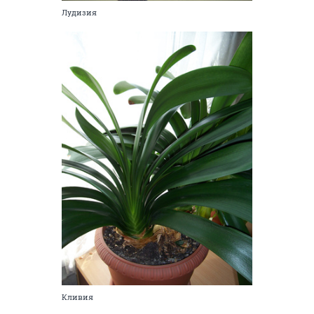
Лудизия
Кливия