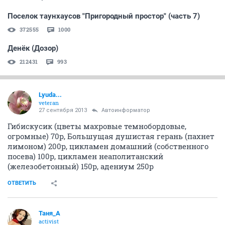
Поселок таунхаусов "Пригородный простор" (часть 7)
372555
1000
Денёк (Дозор)
212431
993
Lyuda...
veteran
27 сентября 2013
Автоинформатор
Гибискусик (цветы махровые темнобордовые,
огромные) 70р, Большущая душистая герань (пахнет
лимоном) 200р, цикламен домашний (собственного
посева) 100р, цикламен неаполитанский
(железобетонный) 150р, адениум 250р
ОТВЕТИТЬ
Таня_А
activist