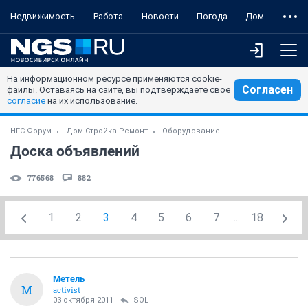
Недвижимость
Работа
Новости
Погода
Дом
На информационном ресурсе применяются cookie-
Согласен
файлы. Оставаясь на сайте, вы подтверждаете свое
согласие
на их использование.
НГС.Форум
Дом Стройка Ремонт
Оборудование
Доска объявлений
776568
882
1
2
3
4
5
6
7
...
18
Метель
М
activist
03 октября 2011
SOL