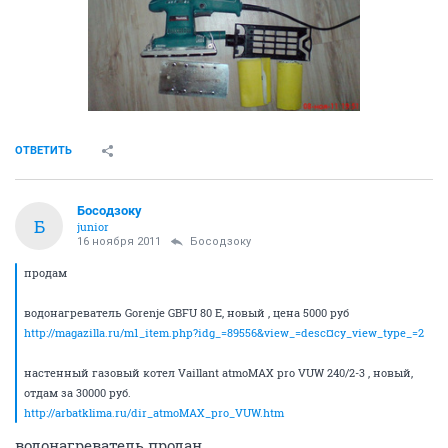
ОТВЕТИТЬ
Босодзоку
Б
junior
16 ноября 2011
Босодзоку
продам
водонагреватель Gorenje GBFU 80 E, новый , цена 5000 руб
http://magazilla.ru/m1_item.php?idg_=89556&view_=desc¤cy_view_type_=2
настенный газовый котел Vaillant atmoMAX pro VUW 240/2-3 , новый,
отдам за 30000 руб.
http://arbatklima.ru/dir_atmoMAX_pro_VUW.htm
водонагреватель продан