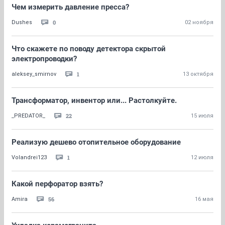
Чем измерить давление пресса?
0
Dushes
02 ноября
Что скажете по поводу детектора скрытой
электропроводки?
1
aleksey_smirnov
13 октября
Трансформатор, инвентор или... Растолкуйте.
22
_PREDATOR_
15 июля
Реализую дешево отопительное оборудование
1
Volandrei123
12 июля
Какой перфоратор взять?
56
Amira
16 мая