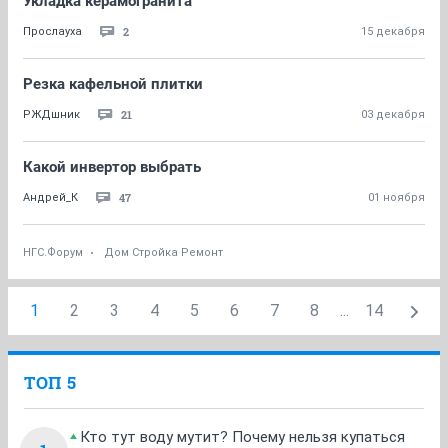
Укладка керамогранита
2
Прослауха
15 декабря
Резка кафельной плитки
21
РЖДшник
03 декабря
Какой инвертор выбрать
47
Андрей_К
01 ноября
НГС.Форум
Дом Стройка Ремонт
1
2
3
4
5
6
7
8
...
14
ТОП 5
Кто тут воду мутит? Почему нельзя купаться