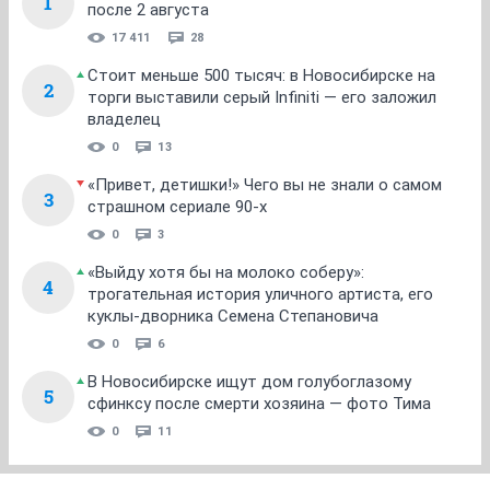
1
после 2 августа
17 411
28
Стоит меньше 500 тысяч: в Новосибирске на
2
торги выставили серый Infiniti — его заложил
владелец
0
13
«Привет, детишки!» Чего вы не знали о самом
3
страшном сериале 90-х
0
3
«Выйду хотя бы на молоко соберу»:
4
трогательная история уличного артиста, его
куклы-дворника Семена Степановича
0
6
В Новосибирске ищут дом голубоглазому
5
сфинксу после смерти хозяина — фото Тима
0
11