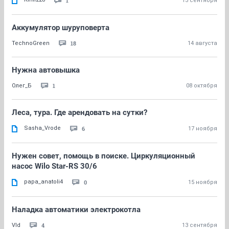
1
13 сентября
Аккумулятор шуруповерта
18
TechnoGreen
14 августа
Нужна автовышка
1
Олег_Б
08 октября
Леса, тура. Где арендовать на сутки?
Sasha_Vrode
6
17 ноября
Нужен совет, помощь в поиске. Циркуляционный
насос Wilo Star-RS 30/6
papa_anatoli4
0
15 ноября
Наладка автоматики электрокотла
4
Vld
13 сентября