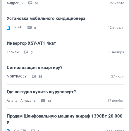
61
Андрей_К
22 марта
Установка мобильного кондиционера
pilsib
0
12 апреля
Инвертор XSY-AT1 4квт
0
Толмач
03 ноября
Сигнализация в квартиру?
55
MOBYBAOBY
27 июля
Где выгодно купить шуруповерт?
14
Astarta__Amazone
17 ноября
Продам Шлифовальную машину жираф 1390Вт 20.000
р
Kirill228