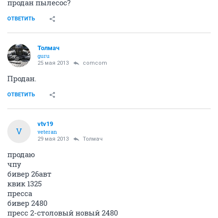
продан пылесос?
ОТВЕТИТЬ
Толмач
guru
25 мая 2013
comcom
Продан.
ОТВЕТИТЬ
vtv19
V
veteran
29 мая 2013
Толмач
продаю
чпу
бивер 26авт
квик 1325
пресса
бивер 2480
пресс 2-столовый новый 2480