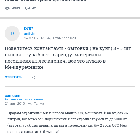
4389
42
D787
D
activist
24 мая 2013
Станислав2013
Поделитесь контактами - бытовки ( не кунг) 3 - 5 шт.
вышка - тура 5 шт. в аренду. материалы -
песок.цемент,лес,кирпич. все это нужно в
Междуреченске.
ОТВЕТИТЬ
comcom
Анонимный пользователь
24 мая 2013
Толмач
Продам строительный пылесос Makita 440, мощность 1000 вт, бак 35
литров, возможнось подключения электроинструмента до 2000 Вт
(автозапуск), два шланга, штанга, переходники, б/у 2 года, ОТС (без
сколов и царапин)- 6 тыс.руб.