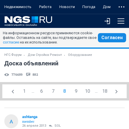
Недвижимость
Работа
Новости
Погода
Дом
На информационном ресурсе применяются cookie-
Согласен
файлы. Оставаясь на сайте, вы подтверждаете свое
согласие
на их использование.
НГС.Форум
Дом Стройка Ремонт
Оборудование
Доска объявлений
776489
882
1
...
6
7
8
9
10
...
18
ashtanga
A
member
26 апреля 2013
SOL