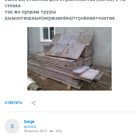
стенка .
так же продам труды
дымоотводные(нержавейка)+тройник+зонтик .
ОТВЕТИТЬ
Sarge
S
activist
04 июня 2013
SOL