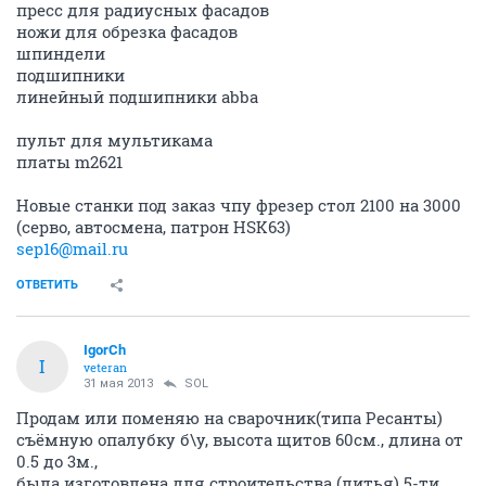
пресс для радиусных фасадов
ножи для обрезка фасадов
шпиндели
подшипники
линейный подшипники abba
пульт для мультикама
платы m2621
Новые станки под заказ чпу фрезер стол 2100 на 3000
(серво, автосмена, патрон HSK63)
sep16@mail.ru
ОТВЕТИТЬ
IgorCh
I
veteran
31 мая 2013
SOL
Продам или поменяю на сварочник(типа Ресанты)
съёмную опалубку б\у, высота щитов 60см., длина от
0.5 до 3м.,
была изготовлена для строительства (литья) 5-ти