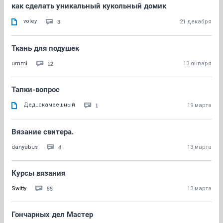
как сделать уникальный кукольный домик
voley
3
21 декабря
Ткань для подушек
12
ummi
13 января
Тапки-вопрос
Дед_скамеешный
1
19 марта
Вязание свитера.
4
danyabus
13 марта
Курсы вязания
55
Switty
13 марта
Гончарных дел Мастер