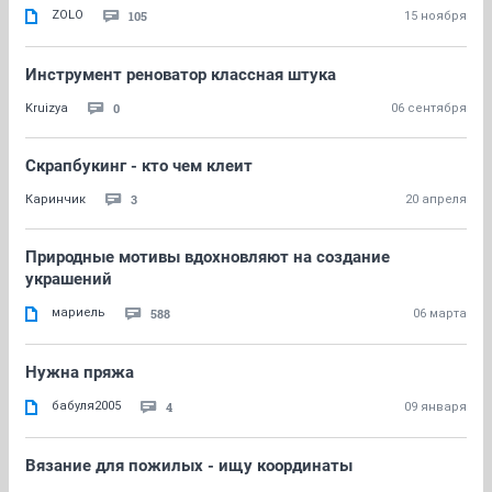
ZOLO
105
15 ноября
Инструмент реноватор классная штука
0
Kruizya
06 сентября
Скрапбукинг - кто чем клеит
3
Каринчик
20 апреля
Природные мотивы вдохновляют на создание
украшений
мариель
588
06 марта
Нужна пряжа
бабуля2005
4
09 января
Вязание для пожилых - ищу координаты