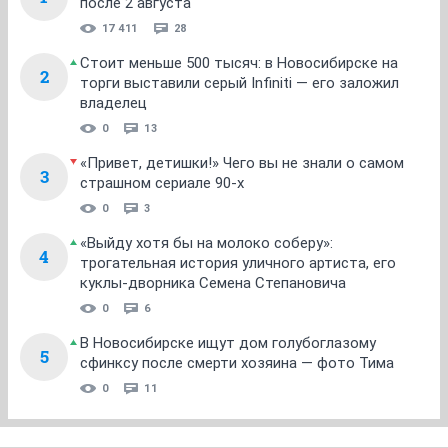
после 2 августа
17 411
28
Стоит меньше 500 тысяч: в Новосибирске на
2
торги выставили серый Infiniti — его заложил
владелец
0
13
«Привет, детишки!» Чего вы не знали о самом
3
страшном сериале 90-х
0
3
«Выйду хотя бы на молоко соберу»:
4
трогательная история уличного артиста, его
куклы-дворника Семена Степановича
0
6
В Новосибирске ищут дом голубоглазому
5
сфинксу после смерти хозяина — фото Тима
0
11