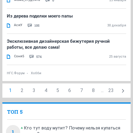
0
23 января
Из дерева поделки моего папы
АсяУ
105
30 декабря
Эксклюзивная дизайнерская бижутерия ручной
работы, все делаю сама!
Соня5
574
25 августа
НГС.Форум
Хобби
1
2
3
4
5
6
7
8
...
23
ТОП 5
Кто тут воду мутит? Почему нельзя купаться
1