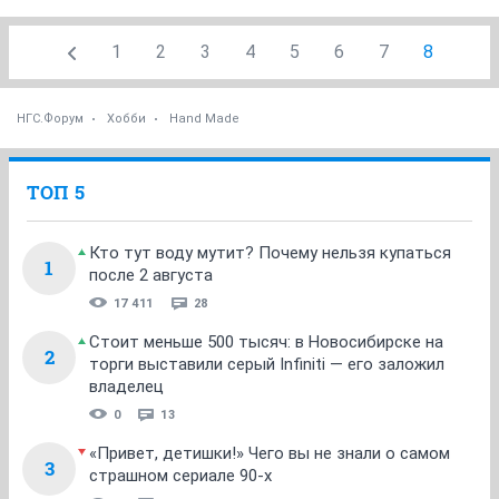
1
2
3
4
5
6
7
8
НГС.Форум
Хобби
Hand Made
ТОП 5
Кто тут воду мутит? Почему нельзя купаться
1
после 2 августа
17 411
28
Стоит меньше 500 тысяч: в Новосибирске на
2
торги выставили серый Infiniti — его заложил
владелец
0
13
«Привет, детишки!» Чего вы не знали о самом
3
страшном сериале 90-х