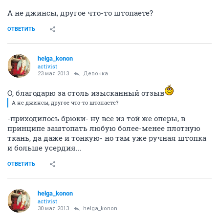
А не джинсы, другое что-то штопаете?
ОТВЕТИТЬ
helga_konon
activist
23 мая 2013
Девочка
О, благодарю за столь изысканный отзыв
А не джинсы, другое что-то штопаете?
-приходилось брюки- ну все из той же оперы, в
принципе заштопать любую более-менее плотную
ткань, да даже и тонкую- но там уже ручная штопка
и больше усердия...
ОТВЕТИТЬ
helga_konon
activist
30 мая 2013
helga_konon