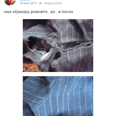
08 мая 2013
helga_konon
еще образцы ремонта...до ..и после