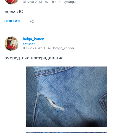
31 мая 2013
Птенец курицы
всем ЛС
ОТВЕТИТЬ
helga_konon
activist
03 июня 2013
helga_konon
очередные пострадавшие