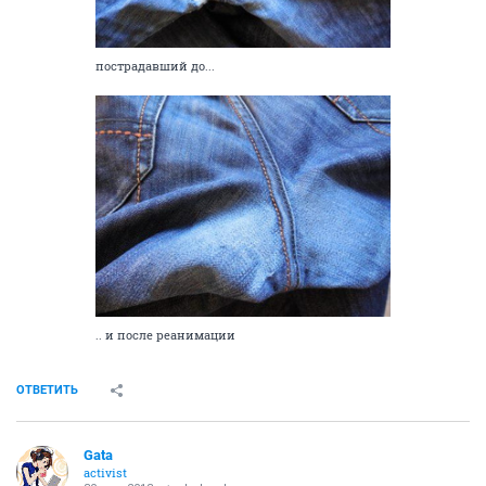
пострадавший до...
.. и после реанимации
ОТВЕТИТЬ
Gata
activist