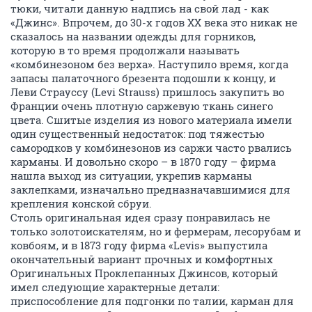
тюки, читали данную надпись на свой лад - как
«Джинс». Впрочем, до 30-х годов ХХ века это никак не
сказалось на названии одежды для горников,
которую в то время продолжали называть
«комбинезоном без верха». Наступило время, когда
запасы палаточного брезента подошли к концу, и
Леви Страуссу (Levi Strauss) пришлось закупить во
Франции очень плотную саржевую ткань синего
цвета. Сшитые изделия из нового материала имели
один существенный недостаток: под тяжестью
самородков у комбинезонов из саржи часто рвались
карманы. И довольно скоро – в 1870 году – фирма
нашла выход из ситуации, укрепив карманы
заклепками, изначально предназначавшимися для
крепления конской сбруи.
Столь оригинальная идея сразу понравилась не
только золотоискателям, но и фермерам, лесорубам и
ковбоям, и в 1873 году фирма «Levis» выпустила
окончательный вариант прочных и комфортных
Оригинальных Проклепанных Джинсов, который
имел следующие характерные детали:
приспособление для подгонки по талии, карман для