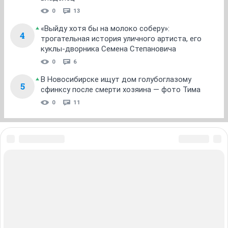
0
13
«Выйду хотя бы на молоко соберу»:
4
трогательная история уличного артиста, его
куклы-дворника Семена Степановича
0
6
В Новосибирске ищут дом голубоглазому
5
сфинксу после смерти хозяина — фото Тима
0
11
ЗНАКОМСТВА В НОВОСИБИРСКЕ
ПОГОДА В НОВОСИБИРСКЕ
ПРОБКИ В НОВОСИБИРСКЕ
ФОРУМЫ В НОВОСИБИРСКЕ
ТЕЛЕПРОГРАММА В НОВОСИБИРСКЕ
АФИША В НОВОСИБИРСКЕ
ГОРОСКОП
КУРСЫ ВАЛЮТ В НОВОСИБИРСКЕ
ТУРИЗМ В НОВОСИБИРСКЕ