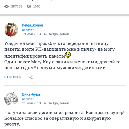
287535
1000
helga_konon
activist
19 мая 2013
helga_konon
Убедительная просьба- кто передал в пятницу
пакеты возле РП-напишите мне в личку- не могу
идентифицировать пакеты
Один пакет Mary Kay с одними женскими, другой *с
новым годом* с двумя мужскими джинсами.
ОТВЕТИТЬ
Бяка-бука
activist
21 мая 2013
helga_konon
Получила свои джинсы из ремонта. Все просто супер!
Большое спасибо за оперативную и аккуратную
работу.