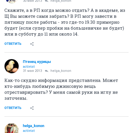
30 мая 2013
helga_konon
Скажите, а в РП когда можно отдать? А в академе, из
Щ Вы можете сами забрать? В РП могу завести в
пятницу после работы - это где-то 19.30 примерно
будет (если супер пробки на большевичке не будет)
или в субботу до 11 или около 14.
ОТВЕТИТЬ
Птенец курицы
activist
31 мая 2013
helga_konon
Как-то скудно информация представлена. Может
кто-нибудь любимую джинсовую вещь
отреставрировать? У меня самой руки на иглу не
заточены.
ОТВЕТИТЬ
helga_konon
activist