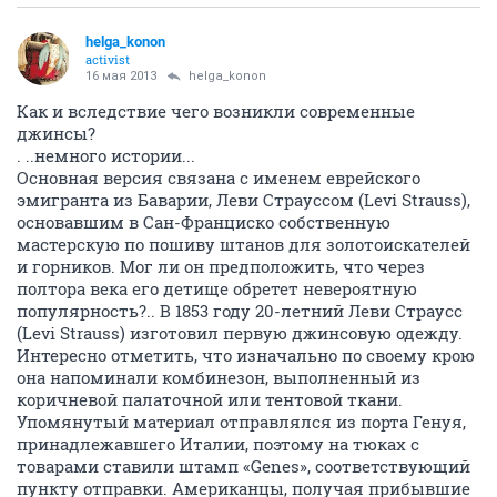
helga_konon
activist
16 мая 2013
helga_konon
Как и вследствие чего возникли современные
джинсы?
. ..немного истории...
Основная версия связана с именем еврейского
эмигранта из Баварии, Леви Страусcом (Levi Strauss),
основавшим в Сан-Франциско собственную
мастерскую по пошиву штанов для золотоискателей
и горников. Мог ли он предположить, что через
полтора века его детище обретет невероятную
популярность?.. В 1853 году 20-летний Леви Страусc
(Levi Strauss) изготовил первую джинсовую одежду.
Интересно отметить, что изначально по своему крою
она напоминали комбинезон, выполненный из
коричневой палаточной или тентовой ткани.
Упомянутый материал отправлялся из порта Генуя,
принадлежавшего Италии, поэтому на тюках с
товарами ставили штамп «Genes», соответствующий
пункту отправки. Американцы, получая прибывшие