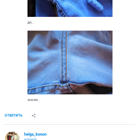
до...
после...
ОТВЕТИТЬ
helga_konon
activist