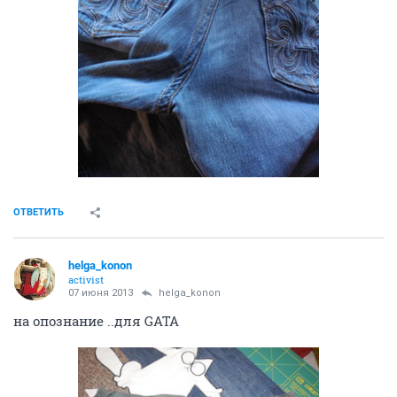
ОТВЕТИТЬ
helga_konon
activist
07 июня 2013
helga_konon
на опознание ..для GATA