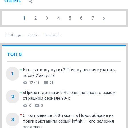
ОТВЕТИТЬ
1
2
3
4
5
6
7
НГС.Форум
Хобби
Hand Made
ТОП 5
Кто тут воду мутит? Почему нельзя купаться
1
после 2 августа
17 411
28
«Привет, детишки!» Чего вы не знали о самом
2
страшном сериале 90-х
0
3
Стоит меньше 500 тысяч: в Новосибирске на
3
торги выставили серый Infiniti — его заложил
владелец