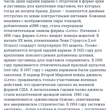
часов, один задний карман с отсрочкой в форме арки
и пуговицы для крепления подтяжек, без которых
тогда не носили брюки. Далее – появляется двойная
отстрочка по швам контрастными нитками. Кожаная
нашивка с изображением пары лошадей,
добавленная в1886 году, стала очередным
отличительным знаком фирмы «Levis». Начиная с
1890 года, фирма «Levis» вводит номера моделей. В
начале ХХ века, племянники Леви Страусса (Levi
Strauss) создадут популярную 501 модель. Позже -
добавляется второй задний карман. В 1922 году для
крепления поясного ремня добавлены шлевки,
однако пуговицы для подтяжек сохранились. В 1936
году пришивается отличительный красный ярлычок
(red tab). В 1937 году с задних карманов были удалены
заклепки. В период Второй Мировой войны джинсы
«Levis» продавались только участникам военных
действий, что практически сделало их военной
формой США. А несколькими годами позже джинсы
стали излюбленной одеждой хиппи. 1940 год
ознаменовался «джинсовым бумом», охватившим
все американское студенчество. В 1954 году застежка
«молния» - более удобная и практичная – постепенно