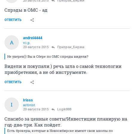
20 августа 2015
Призрак_Биржи
Спрэды в ОМС - ад
ОТВЕТИТЬ
andrei4444
A
v.i.p.
20 августа 2015
Призрак_Биржи
Не уверен)) Вы в Сбере по ОМС спреды видели?
Видели и покупали ) речь шла о самой технологии
приобретения, а не об инструменте.
ОТВЕТИТЬ
Irisss
I
activist
20 августа 2015
Logik888
Спасибо за ценные советы!Инвестиции планирую на
год-два-три. Как пойдет.
Есть брокеры, которые в Новосибирске имеют свои школы по