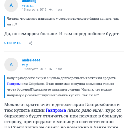
altairseg
A
veteran
18 августа 2015
Irisss
Читала, что можно напрямую у соответствующего банка купить. так
ли то?
Да, но геморроя больше. И там спред поболее будет.
ОТВЕТИТЬ
andrei4444
A
v.i.p.
19 августа 2015
Irisss
Хочу приобрести акции с целью долгосрочного вложения средств.
Газпром
или Сбербанк. Я так понимаю покупка возможна только
через брокера?Подскажите надежного спеца. Читала, что можно
напрямую у соответствующего банка купить. так ли то?
Можно открыть счёт в депозитарии Газпромбанка и
там купить акции
Газпрома
(имхо рано ещё)
, курс от
биржевого будет отличаться при покупке в большую
сторону, при продаже в меньшую соответственно.
По Сберу точно не скажу, но возможно в банке тоже