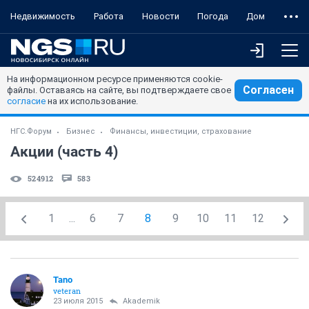
Недвижимость
Работа
Новости
Погода
Дом
На информационном ресурсе применяются cookie-
Согласен
файлы. Оставаясь на сайте, вы подтверждаете свое
согласие
на их использование.
НГС.Форум
Бизнес
Финансы, инвестиции, страхование
Акции (часть 4)
524912
583
1
...
6
7
8
9
10
11
12
Tano
veteran
23 июля 2015
Akademik