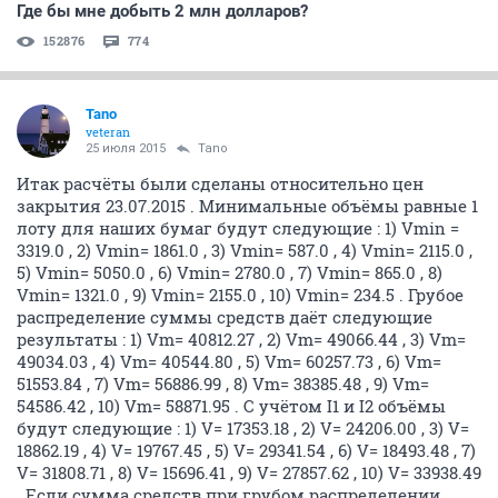
Где бы мне добыть 2 млн долларов?
152876
774
Tano
veteran
25 июля 2015
Tano
Итак расчёты были сделаны относительно цен
закрытия 23.07.2015 . Минимальные объёмы равные 1
лоту для наших бумаг будут следующие : 1) Vmin =
3319.0 , 2) Vmin= 1861.0 , 3) Vmin= 587.0 , 4) Vmin= 2115.0 ,
5) Vmin= 5050.0 , 6) Vmin= 2780.0 , 7) Vmin= 865.0 , 8)
Vmin= 1321.0 , 9) Vmin= 2155.0 , 10) Vmin= 234.5 . Грубое
распределение суммы средств даёт следующие
результаты : 1) Vm= 40812.27 , 2) Vm= 49066.44 , 3) Vm=
49034.03 , 4) Vm= 40544.80 , 5) Vm= 60257.73 , 6) Vm=
51553.84 , 7) Vm= 56886.99 , 8) Vm= 38385.48 , 9) Vm=
54586.42 , 10) Vm= 58871.95 . С учётом I1 и I2 объёмы
будут следующие : 1) V= 17353.18 , 2) V= 24206.00 , 3) V=
18862.19 , 4) V= 19767.45 , 5) V= 29341.54 , 6) V= 18493.48 , 7)
V= 31808.71 , 8) V= 15696.41 , 9) V= 27857.62 , 10) V= 33938.49
. Если сумма средств при грубом распределении