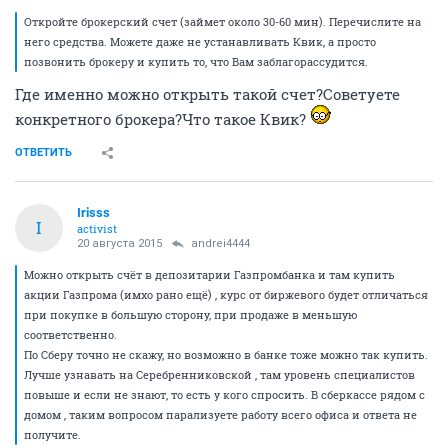
Откройте брокерский счет (займет около 30-60 мин). Перечислите на
него средства. Можете даже не устанавливать Квик, а просто
позвонить брокеру и купить то, что Вам заблагорассудится.
Где именно можно открыть такой счет?Советуете
конкретного брокера?Что такое Квик?
ОТВЕТИТЬ
Irisss
I
activist
20 августа 2015
andrei4444
Можно открыть счёт в депозитарии Газпромбанка и там купить
акции Газпрома (имхо рано ещё) , курс от биржевого будет отличаться
при покупке в большую сторону, при продаже в меньшую
соответственно.
По Сберу точно не скажу, но возможно в банке тоже можно так купить.
Лучше узнавать на Серебренниковской , там уровень специалистов
повыше и если не знают, то есть у кого спросить. В сберкассе рядом с
домом , таким вопросом парализуете работу всего офиса и ответа не
получите.