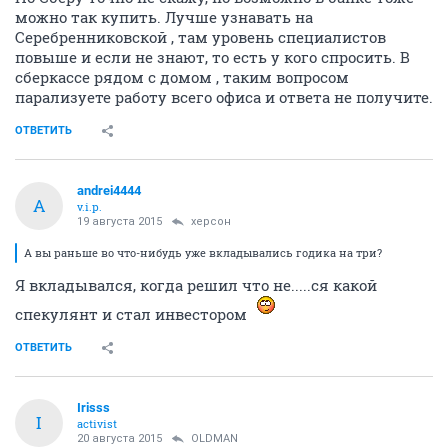
можно так купить. Лучше узнавать на
Серебренниковской , там уровень специалистов
повыше и если не знают, то есть у кого спросить. В
сберкассе рядом с домом , таким вопросом
парализуете работу всего офиса и ответа не получите.
ОТВЕТИТЬ
andrei4444
A
v.i.p.
19 августа 2015
херсон
А вы раньше во что-нибудь уже вкладывались годика на три?
Я вкладывался, когда решил что не.....ся какой
спекулянт и стал инвестором
ОТВЕТИТЬ
Irisss
I
activist
20 августа 2015
OLDMAN