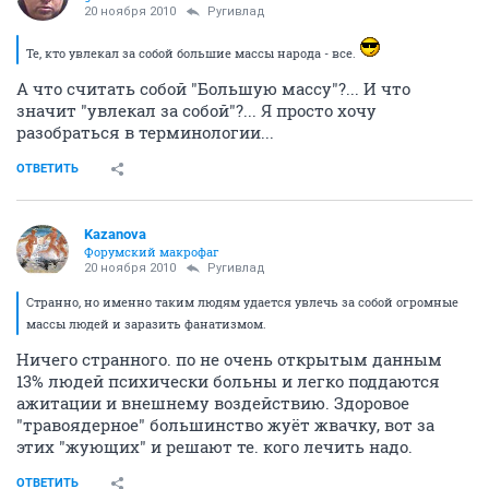
20 ноября 2010
Ругивлад
Те, кто увлекал за собой большие массы народа - все.
А что считать собой "Большую массу"?... И что
значит "увлекал за собой"?... Я просто хочу
разобраться в терминологии...
ОТВЕТИТЬ
Kazanova
Форумский макрофаг
20 ноября 2010
Ругивлад
Странно, но именно таким людям удается увлечь за собой огромные
массы людей и заразить фанатизмом.
Ничего странного. по не очень открытым данным
13% людей психически больны и легко поддаются
ажитации и внешнему воздействию. Здоровое
"травоядерное" большинство жуёт жвачку, вот за
этих "жующих" и решают те. кого лечить надо.
ОТВЕТИТЬ