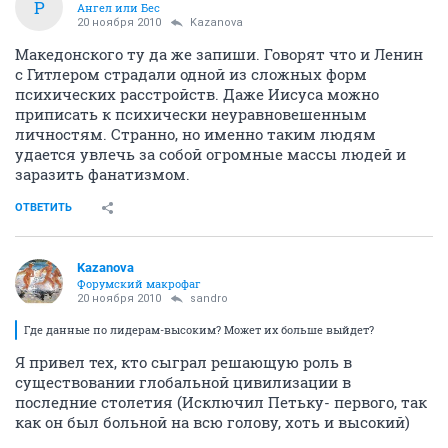
Р
Ангел или Бес
20 ноября 2010
Kazanova
Македонского ту да же запиши. Говорят что и Ленин
с Гитлером страдали одной из сложных форм
психических расстройств. Даже Иисуса можно
приписать к психически неуравновешенным
личностям. Странно, но именно таким людям
удается увлечь за собой огромные массы людей и
заразить фанатизмом.
ОТВЕТИТЬ
Kazanova
Форумский макрофаг
20 ноября 2010
sandro
Где данные по лидерам-высоким? Может их больше выйдет?
Я привел тех, кто сыграл решающую роль в
существовании глобальной цивилизации в
последние столетия (Исключил Петьку- первого, так
как он был больной на всю голову, хоть и высокий)