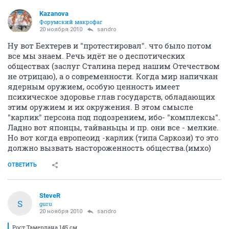
Kazanova
Форумский макрофаг
20 ноября 2010
sandro
Ну вот Бехтерев и "протестировал". что было потом
все мы знаем. Речь идёт не о деспотических
обществах (заслуг Сталина перед нашим Отечеством
не отрицаю), а о современности. Когда мир напичкан
ядерным оружием, особую ценность имеет
психическое здоровье глав государств, обладающих
этим оружием и их окружения. В этом смысле
"карлик" персона под подозрением, ибо- "комплексы".
Ладно вот японцы, тайваньцы и пр. они все - мелкие.
Но вот когда европеоид -карлик (типа Саркози) то это
должно вызвать настороженность общества.(имхо)
ОТВЕТИТЬ
SteveR
S
guru
20 ноября 2010
sandro
Рост Тамерлана 145 см.