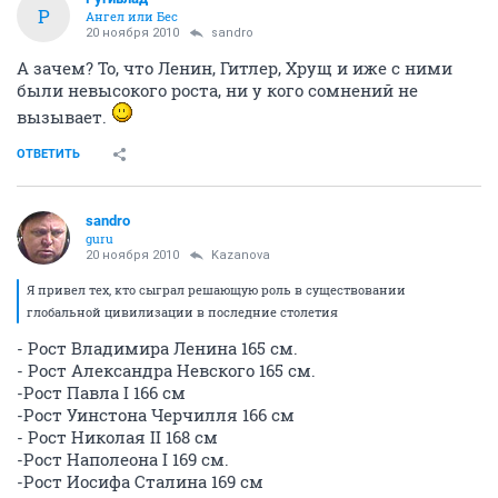
Р
Ангел или Бес
20 ноября 2010
sandro
А зачем? То, что Ленин, Гитлер, Хрущ и иже с ними
были невысокого роста, ни у кого сомнений не
вызывает.
ОТВЕТИТЬ
sandro
guru
20 ноября 2010
Kazanova
Я привел тех, кто сыграл решающую роль в существовании
глобальной цивилизации в последние столетия
- Рост Владимира Ленина 165 см.
- Рост Александра Невского 165 см.
-Рост Павла I 166 см
-Рост Уинстона Черчилля 166 см
- Рост Николая II 168 см
-Рост Наполеона I 169 см.
-Рост Иосифа Сталина 169 см