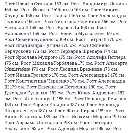
Рост Иосифа Сталина 163 см. Рост Владимира Ленина
164 см. Рост Йозефа Геббельса 165 см. Рост Никиты
Хрущёва 166 см. Рост Павла I 166 см. Рост Александра
Пушкина 166 см. Рост Уинстона Черчилля 166 см. Рост
Николая II 168 см. Рост Брюса Ли 168 см. Рост
Наполеона I 169 см. Рост Бенито Муссолини 169 см.
Рост Семёна Будённого 169 см. Рост Пётра III 170 см.
Рост Владимира Путина 170 см. Рост Сильвио
Берлускони 173 см. Рост Герхарда Шрёдера 174 см.
Рост Ярослава Мудрого 175 см. Рост Адольфа Гитлера
175 см. Рост Михаила Горбачёва 175 см. Рост Альберта
Эйнштейна 176 см. Рост Леонида Брежнева 176 см.
Рост Ивана Грозного 178 см. Рост Александра I 178 см.
Рост Константина Черненко 178 см. Рост Александра
III 179 см. Рост Елизаветы Петровны 180 см. Рост
Джорджа Буша мл. 182 см. Рост Юрия Андропова 182
см. Рост Александра II 185 см. Рост Рональда Рейгана
185 см. Рост Бориса Ельцина 187 см. Рост Арнольда
Шварцнеггера 187 см. Рост Жака Ширака 189 см. Рост
Билла Клинтона 189 см. Рост Иоахима Мюрата 190 см.
Рост Авраама Линкольна 193 см. Рост Григория
Распутина 193 см. Рост Адольфа Мортье 195 см. Рост