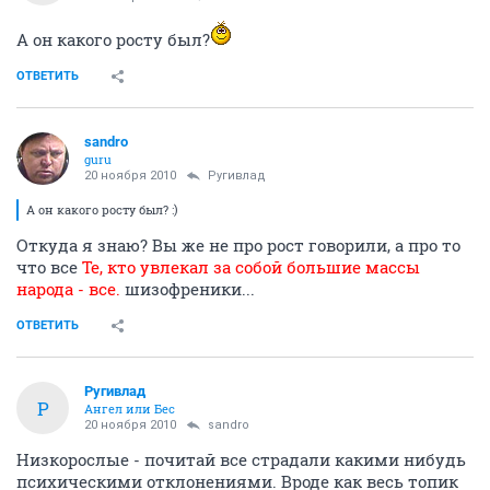
А он какого росту был?
ОТВЕТИТЬ
sandro
guru
20 ноября 2010
Ругивлад
А он какого росту был? :)
Откуда я знаю? Вы же не про рост говорили, а про то
что все
Те, кто увлекал за собой большие массы
народа - все.
шизофреники...
ОТВЕТИТЬ
Ругивлад
Р
Ангел или Бес
20 ноября 2010
sandro
Низкорослые - почитай все страдали какими нибудь
психическими отклонениями. Вроде как весь топик