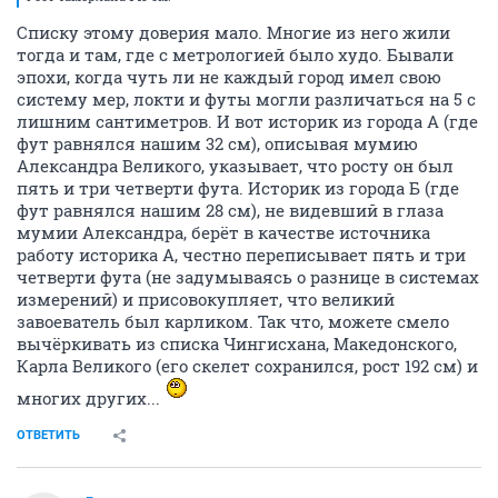
Списку этому доверия мало. Многие из него жили
тогда и там, где с метрологией было худо. Бывали
эпохи, когда чуть ли не каждый город имел свою
систему мер, локти и футы могли различаться на 5 с
лишним сантиметров. И вот историк из города А (где
фут равнялся нашим 32 см), описывая мумию
Александра Великого, указывает, что росту он был
пять и три четверти фута. Историк из города Б (где
фут равнялся нашим 28 см), не видевший в глаза
мумии Александра, берёт в качестве источника
работу историка А, честно переписывает пять и три
четверти фута (не задумываясь о разнице в системах
измерений) и присовокупляет, что великий
завоеватель был карликом. Так что, можете смело
вычёркивать из списка Чингисхана, Македонского,
Карла Великого (его скелет сохранился, рост 192 см) и
многих других...
ОТВЕТИТЬ