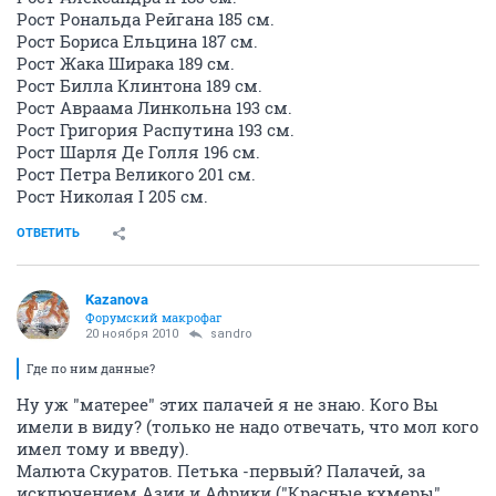
Рост Рональда Рейгана 185 см.
Рост Бориса Ельцина 187 см.
Рост Жака Ширака 189 см.
Рост Билла Клинтона 189 см.
Рост Авраама Линкольна 193 см.
Рост Григория Распутина 193 см.
Рост Шарля Де Голля 196 см.
Рост Петра Великого 201 см.
Рост Николая I 205 см.
ОТВЕТИТЬ
Kazanova
Форумский макрофаг
20 ноября 2010
sandro
Где по ним данные?
Ну уж "матерее" этих палачей я не знаю. Кого Вы
имели в виду? (только не надо отвечать, что мол кого
имел тому и введу).
Малюта Скуратов. Петька -первый? Палачей, за
исключением Азии и Африки ("Красные кхмеры",