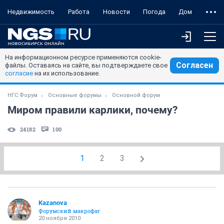
Недвижимость
Работа
Новости
Погода
Дом
На информационном ресурсе применяются cookie-
Согласен
файлы. Оставаясь на сайте, вы подтверждаете свое
согласие
на их использование.
НГС.Форум
Основные форумы
Основной форум
Миром правили карлики, почему?
24182
100
1
2
3
Kazanova
Форумский макрофаг
20 ноября 2010