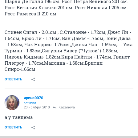
Шарля Де Голля 196 см. Рост Петра Великого 201 см.
Рост Виталия Кличко 201 см. Рост Николая I 205 см.
Рост Рамзеса II 210 см.
Стивен Сигал - 2.01см , С.Сталонне - 1.72см, Джет Ли -
1.64см, Брюс Ли - 1.71см, Ван Дамм -1.75см, Тони Джаа
- 1.68см, Чак Норрис- 1.76см ,Джеки Чан - 1.69см,.... Ума
Турман - 1.83см,Сигурни Уивер ("Чужой")-1.83см,
Николь Кидман- 1.82см,Кира Найтли - 1.74см, Гвинет
Плэтроу - 1.78см,Мадонна - 1.68см,Бритни
Спирс-1.66см.
ОТВЕТИТЬ
ирина0070
activist
20 ноября 2010
Kazanova
а у тандема
ОТВЕТИТЬ