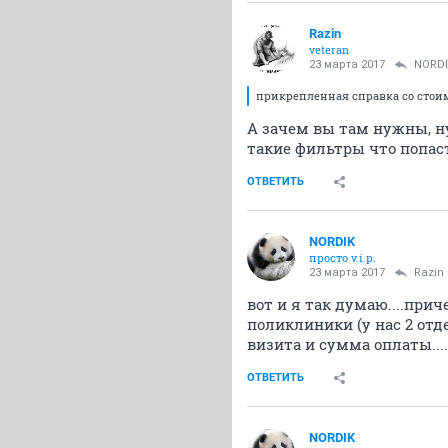
Razin
veteran
23 марта 2017
NORD
прикрепленная справка со стоимо
А зачем вы там нужны, н
такие фильтры что попас
ОТВЕТИТЬ
NORDIK
просто v.i.p.
23 марта 2017
Razin
вот и я так думаю....при
поликлиники (у нас 2 отде
визита и сумма оплаты....
ОТВЕТИТЬ
NORDIK