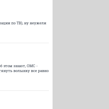
ации по ТВ), ну неужели
об этом знают, ОМС -
 тянуть волынку все равно