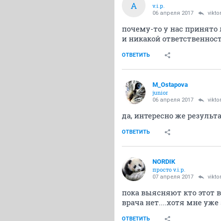
A
v.i.p.
06 апреля 2017
vikto
почему-то у нас принято л
и никакой ответственнос
ОТВЕТИТЬ
M_Ostapova
junior
06 апреля 2017
vikto
да, интересно же результа
ОТВЕТИТЬ
NORDIK
просто v.i.p.
07 апреля 2017
vikto
пока выясняют кто этот 
врача нет....хотя мне уж
ОТВЕТИТЬ