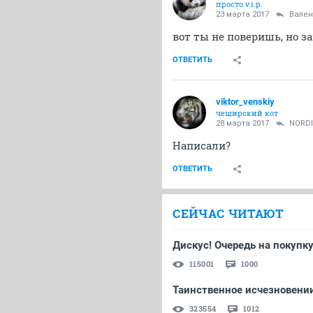
просто v.i.p.
23 марта 2017
Вален
вот ты не поверишь, но з
ОТВЕТИТЬ
viktor_venskiy
чеширский кот
28 марта 2017
NORD
Написали?
ОТВЕТИТЬ
СЕЙЧАС ЧИТАЮТ
Дискус! Очередь на покупку
115001
1000
Таинственное исчезновени
323554
1012