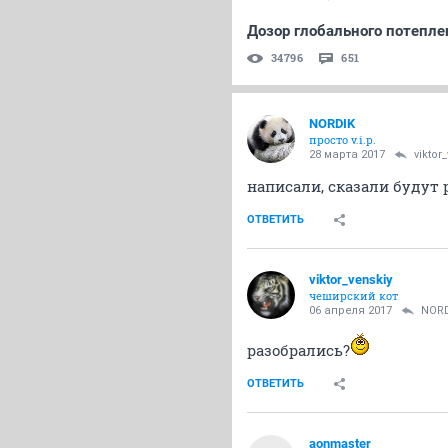
Дозор глобального потеплен
34796
651
NORDIK
просто v.i.p.
28 марта 2017
viktor
написали, сказали будут
ОТВЕТИТЬ
viktor_venskiy
чеширский кот
06 апреля 2017
NOR
разобрались?
ОТВЕТИТЬ
aonmaster