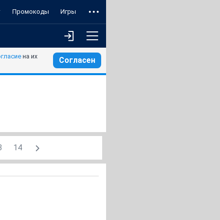
т
Промокоды
Игры
огласие
на их
Согласен
3
14