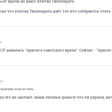
ься! врачи не дают клятву Гиппократа.
ал что клятву Гиппократа даёт тот кто собирается стать
ор
ССР давалась "присяга советского врача". Сейчас - "присяг
ок
траховую, если не лень
 это не сделает, ваши личные деньги что ли украли, не