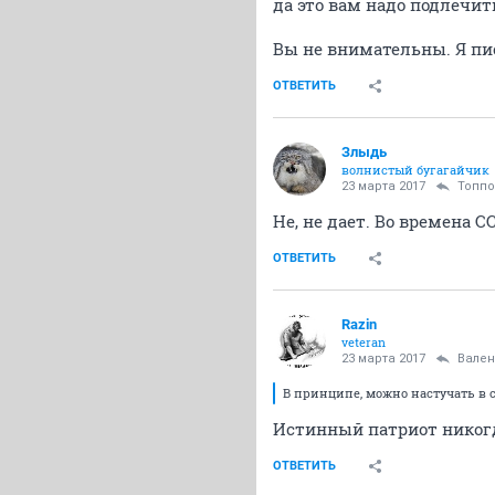
да это вам надо подлечит
Вы не внимательны. Я пис
ОТВЕТИТЬ
Злыдь
волнистый бугагайчик
23 марта 2017
Топп
Не, не дает. Во времена С
ОТВЕТИТЬ
Razin
veteran
23 марта 2017
Вален
В принципе, можно настучать в с
Истинный патриот никогда
ОТВЕТИТЬ