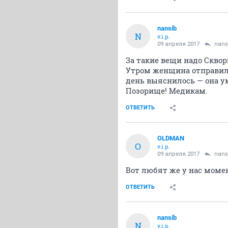
nansib
N
v.i.p.
09 апреля 2017
nans
За такие вещи надо Скво
Утром женщина отправила
день выяснилось — она ум
Позорище! Медикам.
ОТВЕТИТЬ
OLDMAN
O
v.i.p.
09 апреля 2017
nans
Вот любят же у нас моме
ОТВЕТИТЬ
nansib
N
v.i.p.