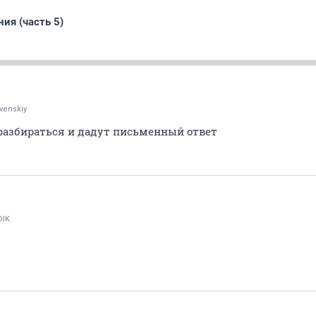
ия (часть 5)
_venskiy
 разбираться и дадут письменный ответ
DIK