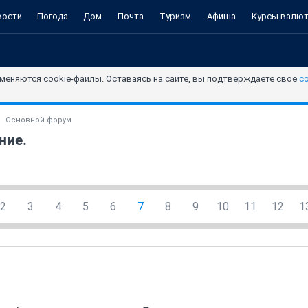
вости
Погода
Дом
Почта
Туризм
Афиша
Курсы валю
меняются cookie-файлы. Оставаясь на сайте, вы подтверждаете свое
с
Основной форум
ние.
2
3
4
5
6
7
8
9
10
11
12
1