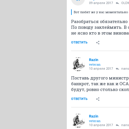
09 апреля 2017
OLD
Вот любят же у нас моментально
Разобраться обязательно 
По поводу заклеймить. В 
не ясно кто в этом винова
ОТВЕТИТЬ
Razin
veteran
10 апреля 2017
nans
Поставь другого министра
банкрот, так же как и ОС
будут, ровно столько скол
ОТВЕТИТЬ
Razin
veteran
10 апреля 2017
nans