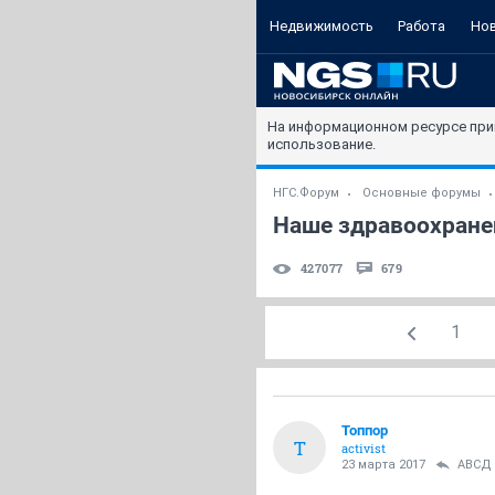
Недвижимость
Работа
Но
На информационном ресурсе при
использование.
НГС.Форум
Основные форумы
Наше здравоохране
427077
679
1
Топпор
Т
activist
23 марта 2017
АВСД