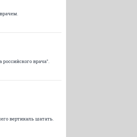
 врачем.
а российского врача".
чего вертикаль шатать.