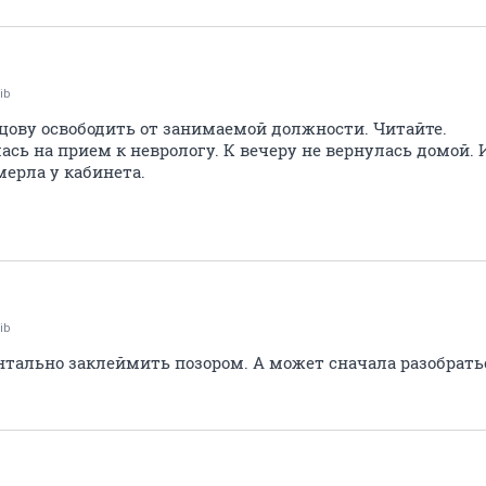
ib
рцову освободить от занимаемой должности. Читайте.
сь на прием к неврологу. К вечеру не вернулась домой.
ерла у кабинета.
ib
нтально заклеймить позором. А может сначала разобрать