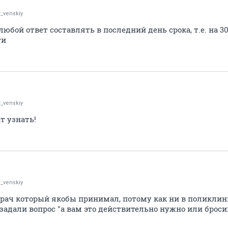
r_venskiy
юбой ответ составлять в последний день срока, т.е. на 30
ти
r_venskiy
т узнать!
r_venskiy
врач который якобы принимал, потому как ни в поликлини
е задали вопрос "а вам это действительно нужно или броси