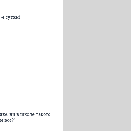
-е сутки(
ке, ни в школе такого
м всё?"