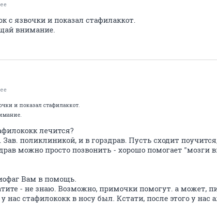
bee
ок с язвочки и показал стафилаккот.
ащай внимание.
bee
вочки и показал стафилаккот.
нимание.
тафилококк лечится?
 Зав. поликлиникой, и в горздрав. Пусть сходит поучится
здрав можно просто позвонить - хорошо помогает "мозги
иофаг Вам в помощь.
ите - не знаю. Возможно, примочки помогут. а может, пит
- у нас стафилококк в носу был. Кстати, после этого у нас