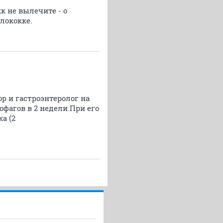
к не вылечите - о
лококке.
р и гастроэнтеролог на
фагов в 2 недели.При его
а (2