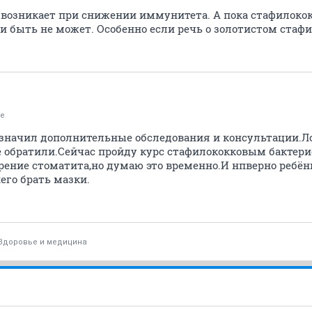
 возникает при снижении иммунитета. А пока стафилокок
 быть не может. Особенно если речь о золотистом стафи
ee
значил дополнительные обследования и консультации.Ло
 обратили.Сейчас пройду курс стафилококковым бактерио
рение стоматита,но думаю это временно.И нпверно ребёнк
него брать мазки.
Здоровье и медицина