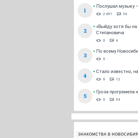
Послушал музыку —
1
2 691
36
«Выйду хотя бы на
2
Степановича
0
6
По всему Новосиб
3
0
Стало известно, н
4
0
12
Гроза прогремела 
5
0
34
ЗНАКОМСТВА В НОВОСИБИ