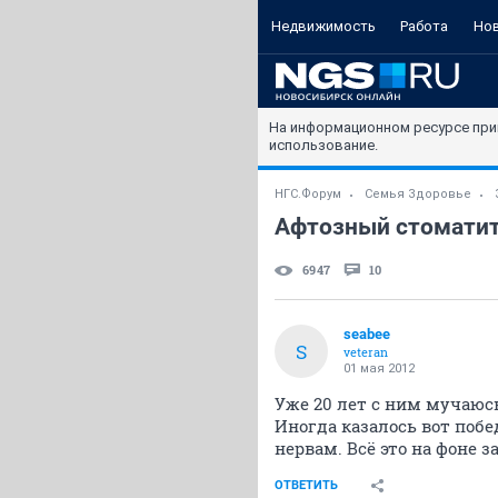
Недвижимость
Работа
Но
На информационном ресурсе при
использование.
НГС.Форум
Семья Здоровье
Афтозный стоматит
6947
10
seabee
S
veteran
01 мая 2012
Уже 20 лет с ним мучаюсь
Иногда казалось вот побе
нервам. Всё это на фоне 
ОТВЕТИТЬ