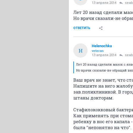
13 апреля 2014
sea
Лет 20 назад сделали маз
Но врачи сказали-не обр
ОТВЕТИТЬ
Helenochka
H
veteran
13 апреля 2014
sea
Лет 20 назад сделали мазок с яз
Но врачи сказали-не обращай в
Ваш врач не знает, что с
Напишите на него жалобу.
зав.поликлиникой. В гор
штаны докторам.
Стафилококковый бактер
Как применять при стомат
ребенку в нос его капала 
была "непонятно на что".