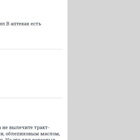
л.В аптеках есть
 не вылечите тракт-
ми, облепиховым маслом,
ь.Но это для взрослых.