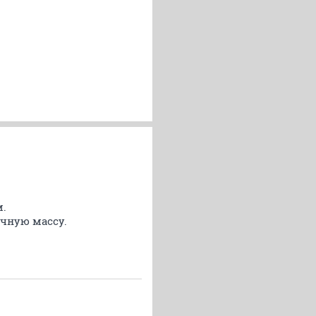
м.
очную массу.