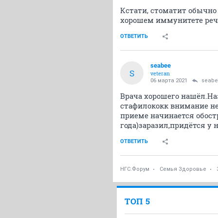
Кстати, стоматит обычно
хорошем иммунитете речи
ОТВЕТИТЬ
seabee
S
veteran
06 марта 2021
seab
Врача хорошего нашёл.На
стафилококк внимание не
приеме начинается обост
года)заразил,придётся у 
ОТВЕТИТЬ
НГС.Форум
Семья Здоровье
ТОП 5