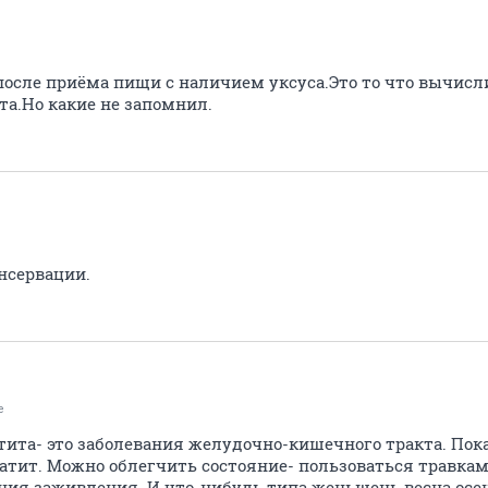
после приёма пищи с наличием уксуса.Это то что вычисли
та.Но какие не запомнил.
нсервации.
e
тита- это заболевания желудочно-кишечного тракта. Пока
атит. Можно облегчить состояние- пользоваться травка
ния заживления. И что-нибудь типа женьшень весна осен