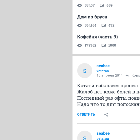
35407
659
Дом из бруса
364164
432
Кофейня (часть 9)
179362
1000
seabee
S
veteran
13 апреля 2014
Кры
Кстати вобэнзим пропил.
Жалоб нет.коме болей в 
Последний раз офты появ
Надо что то для полоска
ОТВЕТИТЬ
seabee
S
veteran