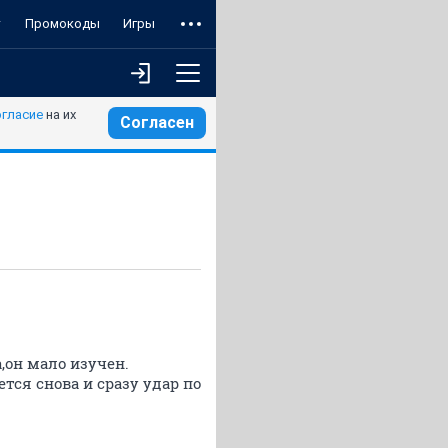
т
Промокоды
Игры
огласие
на их
Согласен
,он мало изучен.
тся снова и сразу удар по