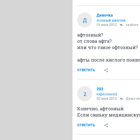
Девочка
Д
полный винтаж
01 мая 2012
seabee
афтозный?
от слова афта?
или что такое офтозный?
афты после кислого появ
ОТВЕТИТЬ
203
2
experienced
02 мая 2012
Девочк
Конечно, афтозный.
Если синьку медицинскую
ОТВЕТИТЬ