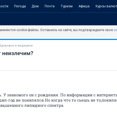
вости
Погода
Дом
Почта
Туризм
Афиша
Курсы валю
меняются cookie-файлы. Оставаясь на сайте, вы подтверждаете свое
с
Здоровье и медицина
 неизлечим?
. У знакомого он с рождения. По информации с интернета
дил-год не появлялся.Но когда что то сьешь не то,появляе
завышенного липидного спектра.