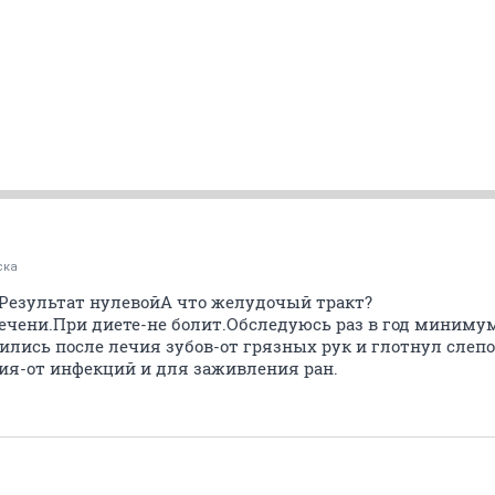
ска
Результат нулевойА что желудочый тракт?
печени.При диете-не болит.Обследуюсь раз в год миниму
ились после лечия зубов-от грязных рук и глотнул слеп
ния-от инфекций и для заживления ран.