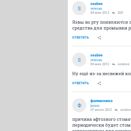
seabee
S
veteran
04 мая 2012
203
Язвы во рту появляются 
средства для промывки р
ОТВЕТИТЬ
seabee
S
veteran
04 мая 2012
seabee
Ну ещё из-за несвежей ко
ОТВЕТИТЬ
филимониха
Ф
junior
07 июня 2012
seabe
причина афтозного стома
периодически будет стом
солкосерилом для ускоре