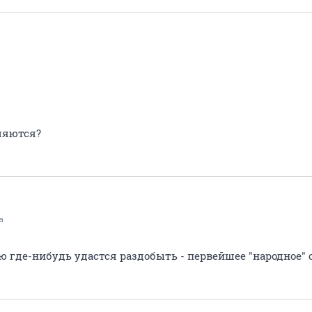
ляются?
а
 где-нибудь удастся раздобыть - первейшее "народное" 