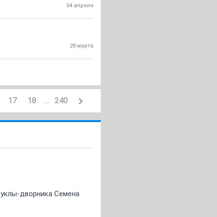
04 апреля
28 марта
17
18
...
240
 куклы-дворника Семена