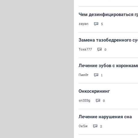
Чем дезинфицироваться г
5
zayan
Замена тазобедренного су
0
Toxa777
Лечение зубов с коронкам
1
Пил0т
Онкоскрининг
0
sn333g
Лечение нарушения сна
2
ОкSи