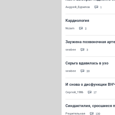
1
Андрей_Бурилов
Кардиология
2
Nizam
Заужена позвоночная арт
3
seabee
Серьга вдавилась в ухо
20
seabee
И снова о дисфункции ВН
17
Сергей_1986
Синдактилия, сросшиеся п
130
Решительная