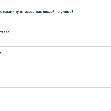
ражданину от заразных людей на улице?
става
и