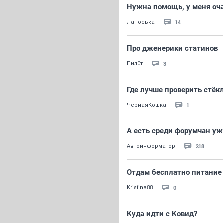
Нужна помощь, у меня оча
14
Лапоська
Про дженерики статинов
3
Пил0т
Где лучше проверить стёк
1
ЧёрнаяКошка
А есть среди форумчан уж
218
Автоинформатор
Отдам бесплатно питание
0
Kristina88
Куда идти с Ковид?