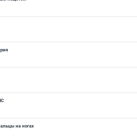
ерия
ЧС
альцы на ногах