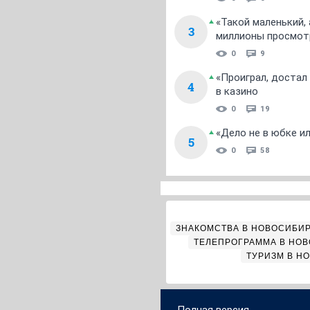
«Такой маленький,
3
миллионы просмот
0
9
«Проиграл, достал
4
в казино
0
19
«Дело не в юбке и
5
0
58
ЗНАКОМСТВА В НОВОСИБИ
ТЕЛЕПРОГРАММА В НО
ТУРИЗМ В Н