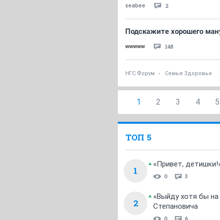
2
seabee
Подскажите хорошего ману
148
wwwww
НГС.Форум
Семья Здоровье
1
2
3
4
5
ТОП 5
«Привет, детишки!
1
0
3
«Выйду хотя бы на
2
Степановича
0
6