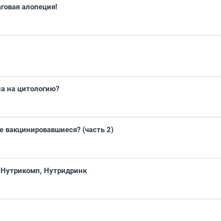
говая алопеция!
ла на цитологию?
е вакцинировавшиеся? (часть 2)
 Нутрикомп, Нутридринк