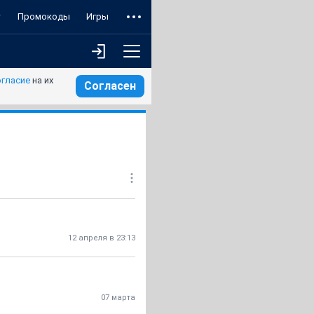
т
Промокоды
Игры
огласие
на их
Согласен
12 апреля в 23:13
07 марта