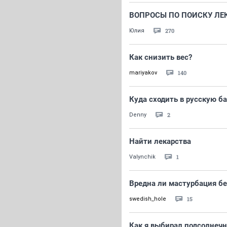
ВОПРОСЫ ПО ПОИСКУ ЛЕ
270
Юлия
Как снизить вес?
140
mariyakov
Куда сходить в русскую б
2
Denny
Найти лекарства
1
Valynchik
Вредна ли мастурбация бе
15
swedish_hole
Как я выбирал подсолнеч