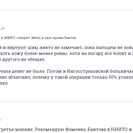
_at
 в НИИТО говорят. Меня в свое время Баитов
й и виртуоз! швы никто не замечает, пока пальцем не по
 хоть хожу более-менее ровно. хотя на погоду всё болит и
 другого не обещал.
начала денег не было. Потом в Ингосстраховской больни
но объяснил, почему у такой операции только 50% успеха. 
лко.
i
ретье мнение. Рекомендую Фоменко, Баитова в НИИТО и 