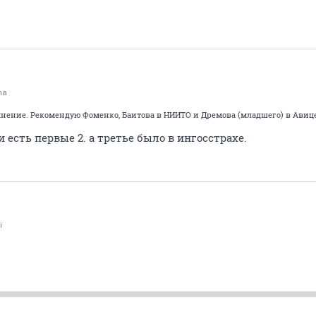
ma
нение. Рекомендую Фоменко, Баитова в НИИТО и Дремова (младшего) в Авиц
и есть первые 2. а третье было в ингосстрахе.
i