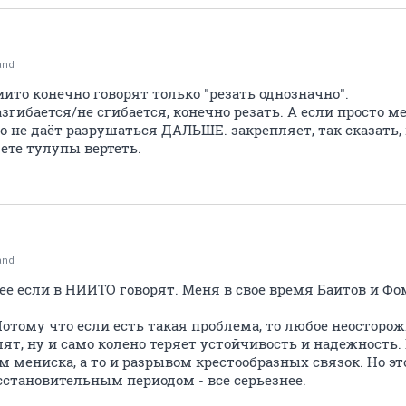
and
иито конечно говорят только "резать однозначно".
азгибается/не сгибается, конечно резать. А если просто
но не даёт разрушаться ДАЛЬШЕ. закрепляет, так сказат
ете тулупы вертеть.
and
ее если в НИИТО говорят. Меня в свое время Баитов и Фо
отому что если есть такая проблема, то любое неосторо
лят, ну и само колено теряет устойчивость и надежность.
мениска, а то и разрывом крестообразных связок. Но эт
сстановительным периодом - все серьезнее.