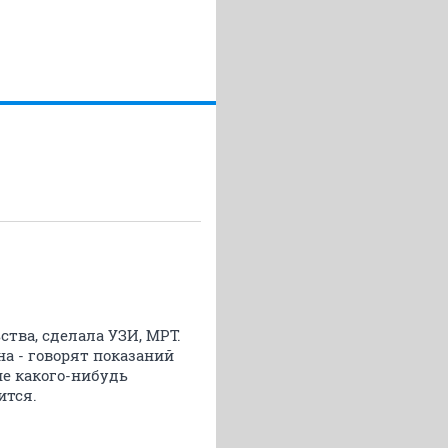
ства, сделала УЗИ, МРТ.
а - говорят показаний
ие какого-нибудь
ится.