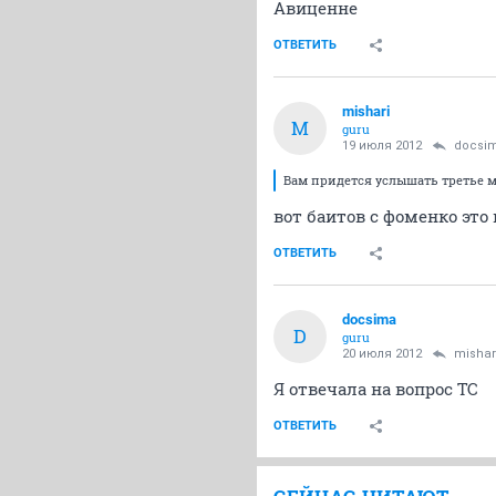
Авиценне
ОТВЕТИТЬ
mishari
M
guru
19 июля 2012
docsi
Вам придется услышать третье м
вот баитов с фоменко это 
ОТВЕТИТЬ
docsima
D
guru
20 июля 2012
mishar
Я отвечала на вопрос ТС
ОТВЕТИТЬ