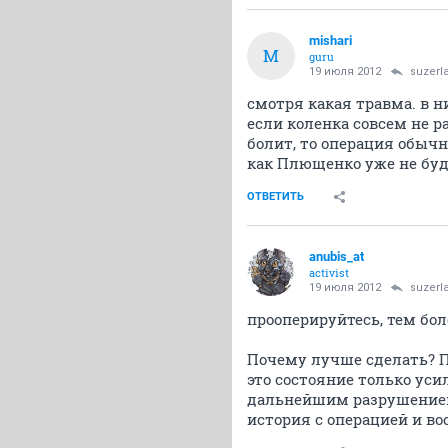
mishari
M
guru
19 июля 2012
suzerl
смотря какая травма. в н
если коленка совсем не р
болит, то операция обыч
как Плющенко уже не буд
ОТВЕТИТЬ
anubis_at
activist
19 июля 2012
suzerl
прооперируйтесь, тем бол
Почему лучше сделать? П
это состояние только уси
дальнейшим разрушением 
история с операцией и во