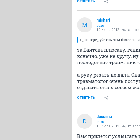
ОТВЕТИТЬ
mishari
M
guru
19 июля 2012
anubis
прооперируйтесь, тем более если
за Баитова плюсану. гени
конечно, уже не кручу, ну
последствие травм. никто
а руку резать не дала. С
травматолог очень доступ
отдавать стало совсем жа
ОТВЕТИТЬ
docsima
D
guru
19 июля 2012
mishar
Вам придется услышать т