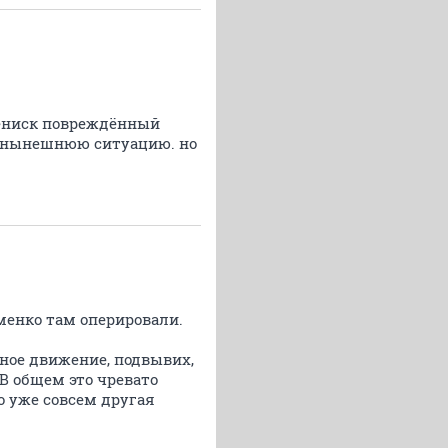
 мениск повреждённый
ь, нынешнюю ситуацию. но
менко там оперировали.
жное движение, подвывих,
 В общем это чревато
о уже совсем другая