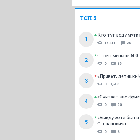
ТОП 5
Кто тут воду мути
1
17 411
28
Стоит меньше 500 т
2
0
13
«Привет, детишки!
3
0
3
«Считает нас фрик
4
0
20
«Выйду хотя бы на
5
Степановича
0
6