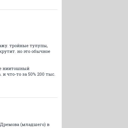
кажу. тройные тулупы,
 крутит. но это обычное
чке ниитошный
и что-то за 50% 200 тыс.
Дремова (младшего) в