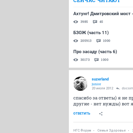
СЕЙЧАС ЧИТАЮТ
Ахтунг! Дмитровский мост 
3985
45
БЗОЖ (часть 11)
205913
1000
Про засаду (часть 6)
30173
1000
suzerland
junior
20 июля 2012
docsi
спасибо за ответы) я не 
другие - нет нужды) вот 
ОТВЕТИТЬ
НГС.Форум
Семья Здоровье