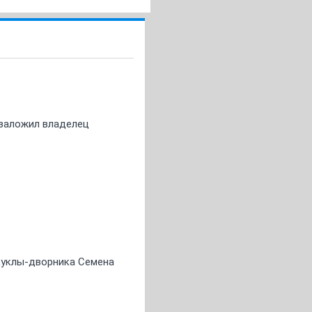
о заложил владелец
 куклы-дворника Семена