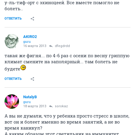
у-ль-тиф-орт с эхиноцеей. Все вместе помогло не
болеть..
ОТВЕТИТЬ
AKIRO2
guru
16 марта 2013
dfegdrdd
такая же фигня... по 4-6 раз с осени по весну гриппую
климат смените на заполярный... там болеть не
будете
ОТВЕТИТЬ
NatalyB
guru
18 марта 2013
sorokaz
А вы не думали, что у ребенка просто стресс в школе,
вот он и болеет именно во время занятий, а не во
время каникул?
А каким образом этот светильник на иммунитет