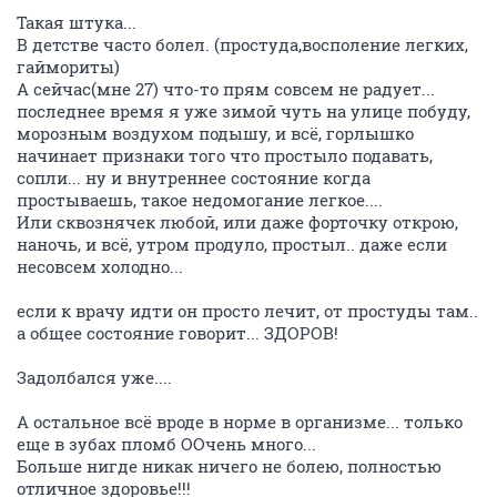
Такая штука...
В детстве часто болел. (простуда,восполение легких,
гаймориты)
А сейчас(мне 27) что-то прям совсем не радует...
последнее время я уже зимой чуть на улице побуду,
морозным воздухом подышу, и всё, горлышко
начинает признаки того что простыло подавать,
сопли... ну и внутреннее состояние когда
простываешь, такое недомогание легкое....
Или сквознячек любой, или даже форточку открою,
наночь, и всё, утром продуло, простыл.. даже если
несовсем холодно...
если к врачу идти он просто лечит, от простуды там..
а общее состояние говорит... ЗДОРОВ!
Задолбался уже....
А остальное всё вроде в норме в организме... только
еще в зубах пломб ООчень много...
Больше нигде никак ничего не болею, полностью
отличное здоровье!!!