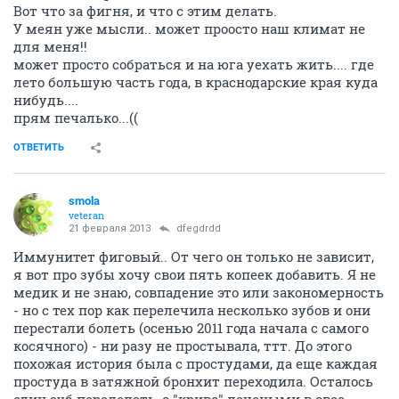
Вот что за фигня, и что с этим делать.
У меян уже мысли.. может проосто наш климат не
для меня!!
может просто собраться и на юга уехать жить.... где
лето большую часть года, в краснодарские края куда
нибудь....
прям печалько...((
ОТВЕТИТЬ
smola
veteran
21 февраля 2013
dfegdrdd
Иммунитет фиговый.. От чего он только не зависит,
я вот про зубы хочу свои пять копеек добавить. Я не
медик и не знаю, совпадение это или закономерность
- но с тех пор как перелечила несколько зубов и они
перестали болеть (осенью 2011 года начала с самого
косячного) - ни разу не простывала, ттт. До этого
похожая история была с простудами, да еще каждая
простуда в затяжной бронхит переходила. Осталось