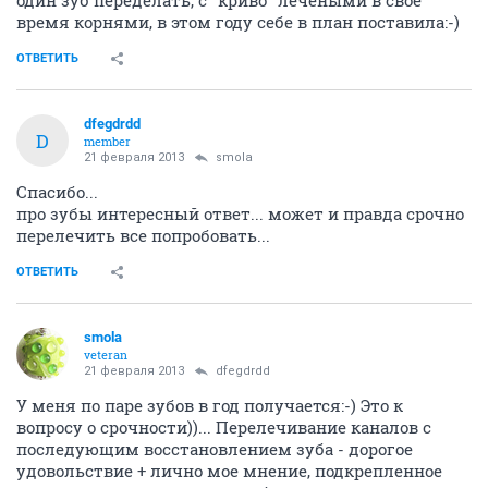
один зуб переделать, с "криво" лечеными в свое
время корнями, в этом году себе в план поставила:-)
ОТВЕТИТЬ
dfegdrdd
D
member
21 февраля 2013
smola
Спасибо...
про зубы интересный ответ... может и правда срочно
перелечить все попробовать...
ОТВЕТИТЬ
smola
veteran
21 февраля 2013
dfegdrdd
У меня по паре зубов в год получается:-) Это к
вопросу о срочности))... Перелечивание каналов с
последующим восстановлением зуба - дорогое
удовольствие + лично мое мнение, подкрепленное