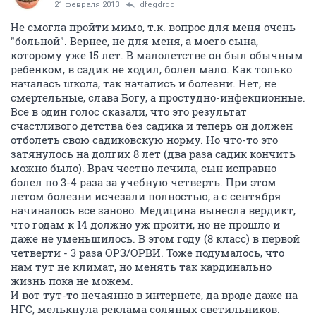
21 февраля 2013
dfegdrdd
Не смогла пройти мимо, т.к. вопрос для меня очень
"больной". Вернее, не для меня, а моего сына,
которому уже 15 лет. В малолетстве он был обычным
ребенком, в садик не ходил, болел мало. Как только
началась школа, так начались и болезни. Нет, не
смертельные, слава Богу, а простудно-инфекционные.
Все в один голос сказали, что это результат
счастливого детства без садика и теперь он должен
отболеть свою садиковскую норму. Но что-то это
затянулось на долгих 8 лет (два раза садик кончить
можно было). Врач честно лечила, сын исправно
болел по 3-4 раза за учебную четверть. При этом
летом болезни исчезали полностью, а с сентября
начиналось все заново. Медицина вынесла вердикт,
что годам к 14 должно уж пройти, но не прошло и
даже не уменьшилось. В этом году (8 класс) в первой
четверти - 3 раза ОРЗ/ОРВИ. Тоже подумалось, что
нам тут не климат, но менять так кардинально
жизнь пока не можем.
И вот тут-то нечаянно в интернете, да вроде даже на
НГС, мелькнула реклама соляных светильников.