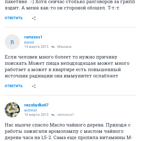
пакетике. :-) Хотя сейчас столько разговоров за грипп
ходит. А меня как-то он стороной обошел. Т-т-т.
ОТВЕТИТЬ
ramzess1
R
junior
14 марта 2013
Манана
Если человек много болеет то нужно причину
поискать Может пища неподходящая может много
работает а может в квартире есть повышенный
источник радиации она иммунитет ослабляет
ОТВЕТИТЬ
nezabydka67
activist
16 марта 2013
ramzess1
Нас нынче спасло Масло чайного дерева. Приходя с
работы зажигали аромолампу с маслом чайного
дерева часа на 1,5-2. Сама еще пропила витамины М-