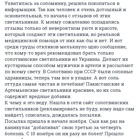
Ухватилась за соломинку, решила покопаться в
информации. Так как человек я очень дотошный и
основательный, то начала с отзывов об этих
светильниках. К моему сожалению попадались
отзывы только об невероятном уюте и красоте,
который создают эти светильники, но реальной
медицинской помощи от них как-бы и нет. И вот
среди груды откликов мелькнуло одно сообщение,
что кому-то врач рекомендовал брать только
солотвинские светильники из Украины. Делают их
кустарным способом мужички в артели и рассылают
по всему свету. В Солотвино при СССР были соляные
здравницы, теперь там все в упадке. А вот соль
оттуда самая чистая и лечебная! Пакистанские и
Артемьевские светильники красивее, но их соль
содержит вредные добавки.
К чему я это веду. Нашла в сети сайт солотвинских
светильников (рекламировать не буду, кому надо сам
найдет), списалась, дождалась посылки.
Посылка пришла в начале ноября. Сын как раз на
каникулах "добаливал" свою третью за четверть
болезнь. С 10 ноября он ни разу не болел! Прошло