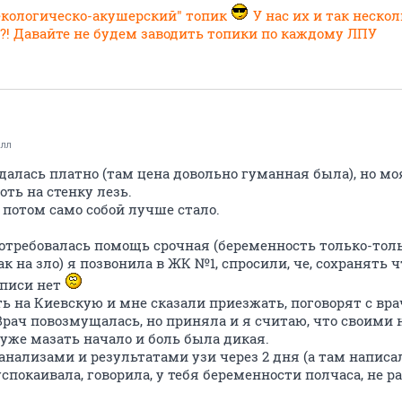
екологическо-акушерский" топик
У нас их и так неско
м?! Давайте не будем заводить топики по каждому ЛПУ
алл
далась платно (там цена довольно гуманная была), но моя
оть на стенку лезь.
 потом само собой лучше стало.
отребовалась помощь срочная (беременность только-тольк
ак на зло) я позвонила в ЖК №1, спросили, че, сохранять 
аписи нет
ть на Киевскую и мне сказали приезжать, поговорят с вр
 Врач повозмущалась, но приняла и я считаю, что своим
уже мазать начало и боль была дикая.
анализами и результатами узи через 2 дня (а там написал
спокаивала, говорила, у тебя беременности полчаса, не р