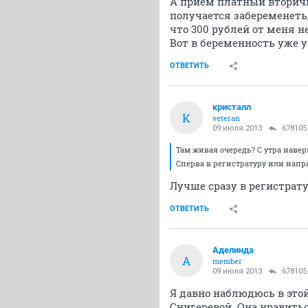
А прием платный вторичны
получается забеременеть,
что 300 рублей от меня н
Вот в беременность уже у
ОТВЕТИТЬ
кристалл
К
veteran
09 июля 2013
678105
Там живая очередь? С утра навер
Сперва в регистратуру или напрям
Лучше сразу в регистрату
ОТВЕТИТЬ
Аделинда
А
member
09 июля 2013
678105
Я давно наблюдюсь в этой
Снигеревой. Она нравитьс