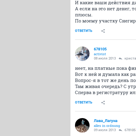
И какие ваши действия д
А если на это нет денег,
плюсы.
По моему участку Снегир
ОТВЕТИТЬ
678105
activist
08 июля 2013
крист
неет, на платные пока ф
Вот к ней и думала как ра
Вопрос-я в тот же день п
Там живая очередь? С утр
Сперва в регистратуру ил
ОТВЕТИТЬ
Лава_Лагуна
alles in ordnung
09 июля 2013
678105