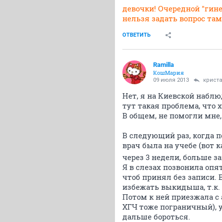
девочки! Очередной "гин
нельзя задать вопрос та
ОТВЕТИТЬ
Ramilla
КошМария
09 июля 2013
крист
Нет, я на Киевской наблю
тут такая проблема, что х
В общем, не помогли мне,
В следующий раз, когда п
врач была на учебе (вот к
через 3 недели, больше з
Я в слезах позвонила опя
чтоб принял без записи.
избежать выкидыша, т.к. 
Потом к ней приезжала с 
ХГЧ тоже пограничный), у
дальше бороться.