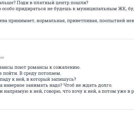
альше? Поди в платный центр пошли?
 то особо придираться не будешь к муниципальным ЖК, б
ева принимает, нормальная, приветливая, поопытней не
алл
инансы поют романсы к сожалению.
з пойти. В среду потопаем.
опаду к ней, в который запишусь?
а наверное занимать надо? Чтоб не ждать долго.
и напрямую к ней, говорю, что хочу к ней, а потом уже в 