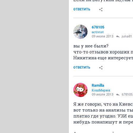
ОТВЕТИТЬ
678105
activist
09 июля 2013
julia81
вы у нее были?
что-то отзывов хороших п
Никитина еще интересует
ОТВЕТИТЬ
Ramilla
КошМария
09 июля 2013
678105
Я же говорю, что на Кие
вот только на анализы ты
платно где угодно. УЗИ е
нибудь понапишут и пере