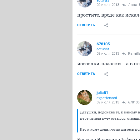
activist
09 июля 2013
Лава_
простите, вроде как искал
ОТВЕТИТЬ
678105
activist
09 июля 2013
Ramill
йоооолки-пааалки... а в п
ОТВЕТИТЬ
julia81
experienced
09 июля 2013
678105
Девушки, подскажите, к какому 
перечитала кучу отзывов, страшн
Кто к кому ходил-отпишитесь по
Если на Ватутина 1а,(там 