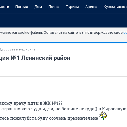
вости
Погода
Дом
Почта
Туризм
Афиша
Курсы валю
меняются cookie-файлы. Оставаясь на сайте, вы подтверждаете свое
с
Здоровье и медицина
ция №1 Ленинский район
какому врачу идти в ЖК №1??
 страшновато туда идти, но больше некуда(( в Кировскую
тесь пожалуйста,буду ооочень признательна