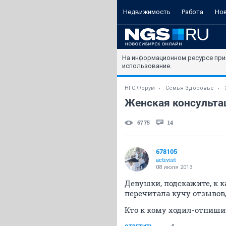
Недвижимость
Работа
Но
На информационном ресурсе при
использование.
НГС.Форум
Семья Здоровье
Женская консульта
6775
14
678105
activist
08 июля 2013
Девушки, подскажите, к 
перечитала кучу отзывов,
Кто к кому ходил-отпиши