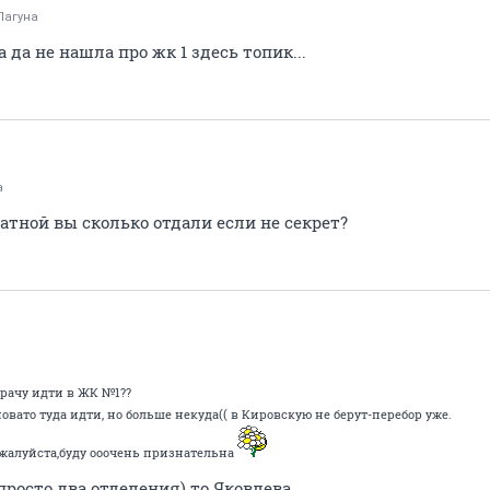
Лагуна
а да не нашла про жк 1 здесь топик...
a
латной вы сколько отдали если не секрет?
врачу идти в ЖК №1??
овато туда идти, но больше некуда(( в Кировскую не берут-перебор уже.
жалуйста,буду ооочень признательна
просто два отделения) то Яковлева.