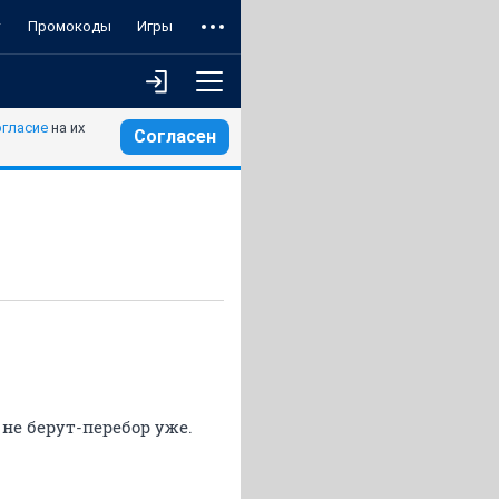
т
Промокоды
Игры
огласие
на их
Согласен
 не берут-перебор уже.