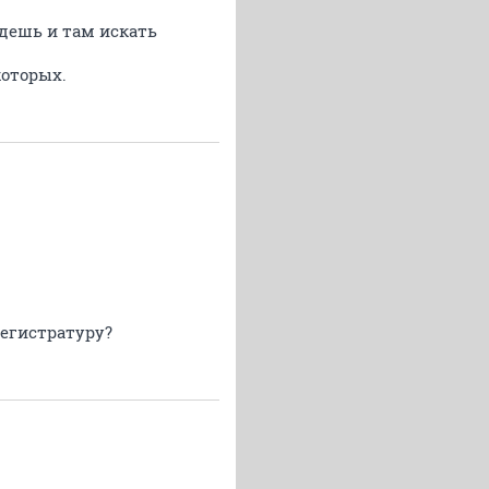
удешь и там искать
которых.
регистратуру?