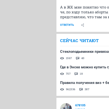
А в ЖК мне понятно что о
че, по ходу только аборт
представляю, что там за
ОТВЕТИТЬ
СЕЙЧАС ЧИТАЮТ
Стеклоподьемники привязат
1567
40
Где в Энске можно купить 
757
18
Правила получения виз + б
962336
387
678105