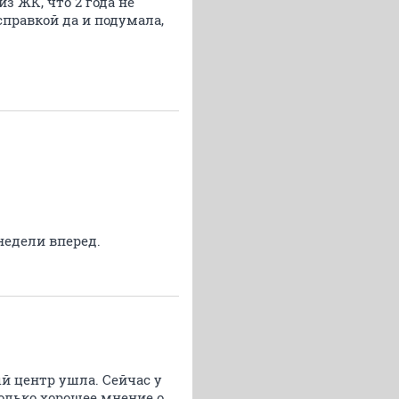
з ЖК, что 2 года не
справкой да и подумала,
недели вперед.
й центр ушла. Сейчас у
только хорошее мнение о