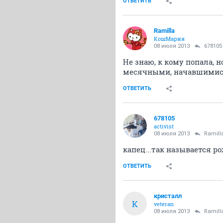
ОТВЕТИТЬ
Ramilla
КошМария
08 июля 2013
678105
Не знаю, к кому попала, 
месячными, начавшимися 
ОТВЕТИТЬ
678105
activist
08 июля 2013
Ramill
капец...так называется р
ОТВЕТИТЬ
кристалл
К
veteran
08 июля 2013
Ramill