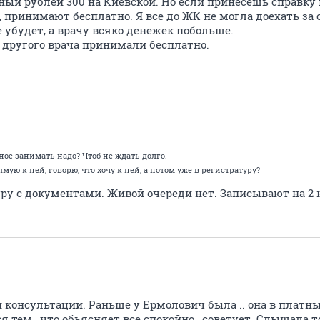
й рублей 300 на Киевской. Но если принесешь справку и
 принимают бесплатно. Я все до ЖК не могла доехать за 
е убудет, а врачу всяко денежек побольше.
 другого врача принимали бесплатно.
ное занимать надо? Чтоб не ждать долго.
ую к ней, говорю, что хочу к ней, а потом уже в регистратуру?
ру с документами. Живой очереди нет. Записывают на 2 
 консультации. Раньше у Ермолович была .. она в платны
я тем , что обьясняет все спокойно , советует. Слышала 