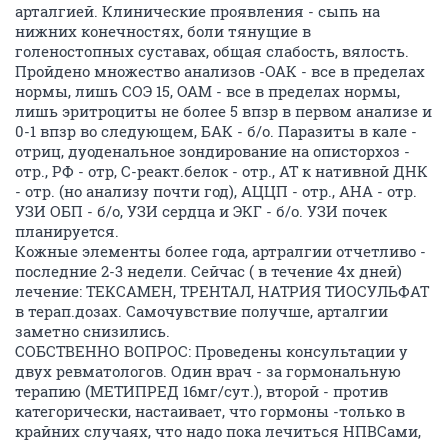
арталгией. Клинические проявления - сыпь на
нижних конечностях, боли тянущие в
голеностопных суставах, общая слабость, вялость.
Пройдено множество анализов -ОАК - все в пределах
нормы, лишь СОЭ 15, ОАМ - все в пределах нормы,
лишь эритроциты не более 5 впзр в первом анализе и
0-1 впзр во следующем, БАК - б/о. Паразиты в кале -
отриц, дуоденальное зондирование на описторхоз -
отр., РФ - отр, С-реакт.белок - отр., АТ к нативной ДНК
- отр. (но анализу почти год), АЦЦП - отр., АНА - отр.
УЗИ ОБП - б/о, УЗИ сердца и ЭКГ - б/о. УЗИ почек
планируется.
Кожные элементы более года, артралгии отчетливо -
последние 2-3 недели. Сейчас ( в течение 4х дней)
лечение: ТЕКСАМЕН, ТРЕНТАЛ, НАТРИЯ ТИОСУЛЬФАТ
в терап.дозах. Самочувствие получше, арталгии
заметно снизились.
СОБСТВЕННО ВОПРОС: Проведены консультации у
двух ревматологов. Один врач - за гормональную
терапию (МЕТИПРЕД 16мг/сут.), второй - против
категорически, настаивает, что гормоны -только в
крайних случаях, что надо пока лечиться НПВСами,