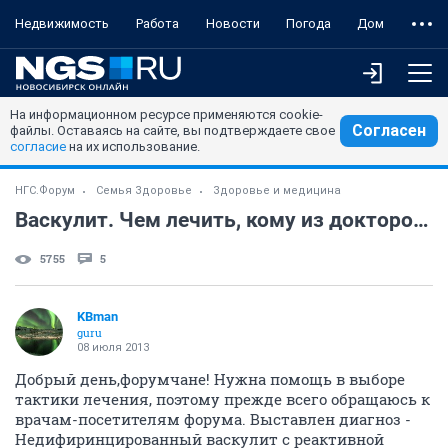
Недвижимость
Работа
Новости
Погода
Дом
На информационном ресурсе применяются cookie-
Согласен
файлы. Оставаясь на сайте, вы подтверждаете свое
согласие
на их использование.
НГС.Форум
Семья Здоровье
Здоровье и медицина
Васкулит. Чем лечить, кому из докторов верить?
5755
5
KBman
guru
08 июля 2013
Добрый день,форумчане! Нужна помощь в выборе
тактики лечения, поэтому прежде всего обращаюсь к
врачам-посетителям форума. Выставлен диагноз -
Недифиринцированный васкулит с реактивной