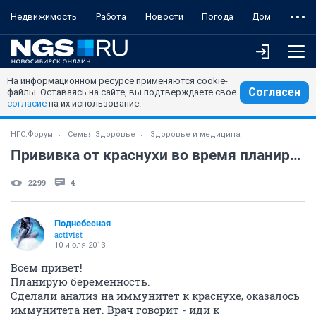
Недвижимость
Работа
Новости
Погода
Дом
На информационном ресурсе применяются cookie-
Согласен
файлы. Оставаясь на сайте, вы подтверждаете свое
согласие
на их использование.
НГС.Форум
Семья Здоровье
Здоровье и медицина
Прививка от краснухи во время планирования беременности (стоит делать?
2299
4
Поднебесная
activist
10 июля 2013
Всем привет!
Планирую беременность.
Сделали анализ на иммунитет к краснухе, оказалось
иммунитета нет. Врач говорит - иди к