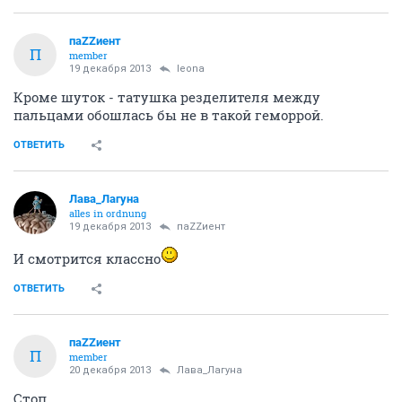
паZZиент
П
member
19 декабря 2013
leona
Кроме шуток - татушка резделителя между
пальцами обошлась бы не в такой геморрой.
ОТВЕТИТЬ
Лава_Лагуна
alles in ordnung
19 декабря 2013
паZZиент
И смотрится классно
ОТВЕТИТЬ
паZZиент
П
member
20 декабря 2013
Лава_Лагуна
Стоп.