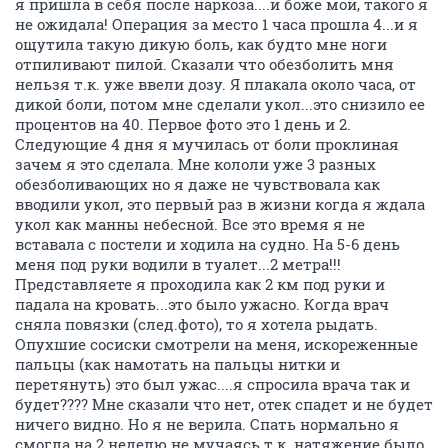
я пришла в себя после наркоза....и боже мой, такого я
не ожидала! Операция за место 1 часа прошла 4...и я
ощутила такую дикую боль, как будто мне ноги
отпиливают пилой. Сказали что обезболить мня
нельзя т.к. уже ввели дозу. Я плакала около часа, от
дикой боли, потом мне сделали укол...это снизило ее
процентов на 40. Первое фото это 1 день и 2.
Следующие 4 дня я мучилась от боли проклиная
зачем я это сделала. Мне кололи уже 3 разных
обезболивающих но я даже не чувствовала как
вводили укол, это первый раз в жизни когда я ждала
укол как манны небесной. Все это время я не
вставала с постели и ходила на судно. На 5-6 день
меня под руки водили в туалет...2 метра!!!
Представляете я проходила как 2 км под руки и
падала на кровать...это было ужасно. Когда врач
сняла повязки (след.фото), то я хотела рыдать.
Опухшие сосиски смотрели на меня, искореженные
пальцы (как намотать на пальцы нитки и
перетянуть) это был ужас....я спросила врача так и
будет???? Мне сказали что нет, отек спадет и не будет
ничего видно. Но я не верила. Спать нормально я
смогла на 2 неделю не мучаясь т.к. натяжение было