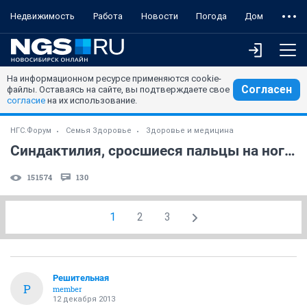
Недвижимость
Работа
Новости
Погода
Дом
На информационном ресурсе применяются cookie-
Согласен
файлы. Оставаясь на сайте, вы подтверждаете свое
согласие
на их использование.
НГС.Форум
Семья Здоровье
Здоровье и медицина
Синдактилия, сросшиеся пальцы на ногах
151574
130
1
2
3
Решительная
Р
member
12 декабря 2013