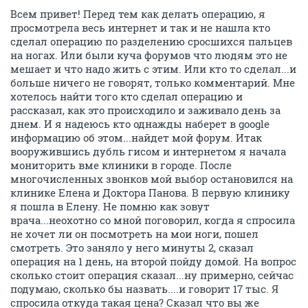
Всем привет! Перед тем как делать операцию, я
просмотрела весь интернет и так и не нашла кто
сделал операцию по разделению сросшихся пальцев
на ногах. Или были куча форумов что людям это не
мешает и что надо жить с этим. Или кто то сделал...и
больше ничего не говорят, только комментарий. Мне
хотелось найти того кто сделал операцию и
рассказал, как это происходило и заживало день за
днем. И я надеюсь кто однажды наберет в google
информацию об этом...найдет мой форум. Итак
вооружившись дубль гисом и интернетом я начала
мониторить вме клиники в городе. После
многочисленных звонков мой выбор остановился на
клинике Елена и Доктора Панова. В первую клинику
я пошла в Елену. Не помню как зовут
врача...неохотно со мной поговорил, когда я спросила
не хочет ли он посмотреть на мои ноги, пошел
смотреть. Это заняло у него минуты 2, сказал
операция на 1 день, на второй пойду домой. На вопрос
сколько стоит операция сказал...ну примерно, сейчас
подумаю, сколько бы назвать....и говорит 17 тыс. Я
спросила откуда такая цена? Сказал что вы же