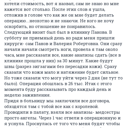
хотели стоимость, вот я назвал, сам не знаю но мне
кажется вот столько. После этих слов я ушла,
отложив в голове что как же он мне будет делать
операцию...неохотно и не знаючи. Не кого не хочу
оскорбить, но отношение не понравилось.
Следующий визит был был в клинику Панова. В
субботу не приемный день но ради меня пришли
хирурги- сам Панов и Валерия Робертовна. Они сразу
начали начали смотреть ноги, провела я там около
часа, мне рассказали все, какие анализы сдать (все в
клинике прошла у них) за 30 минут. Какие будут
швы (разрез зигзагами без пересадки кожи). Сразу
сказали что кожи мало и натяжение будет сильное.
Но тоже сказали что могу уйти через 2 дня (не тут то
было). Операция обошлась в 26 тыс. Итак с этого
момента буду рассказывать про каждый день и
неделю заживления.
Придя в больницу мы заключили все договора,
обходятся там с тобой все как с королевой.
Проводили в палату, взяли все анализы- медсестры
просто ангелы. Через 1 час отвели в операционную и
я уснула. Проснулась от того что меня будят чтобы