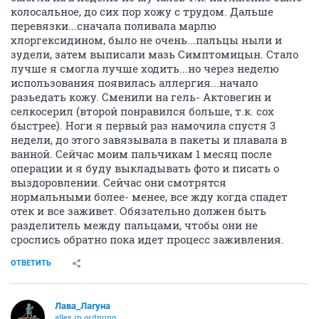
колосальное, до сих пор хожу с трудом. Дальше
перевязки...сначала поливала марлю
хлоргексидином, было не очень...пальцы ныли и
зудели, затем выписали мазь Симптомицын. Стало
лучше я смогла лучше ходить...но через неделю
использования появилась аллергия...начало
разьедать кожу. Сменили на гель- Актовегин и
селкосерил (второй понравился больше, т.к. сох
быстрее). Ноги я первый раз намочила спустя 3
недели, до этого завязывала в пакеты и плавала в
ванной. Сейчас моим пальчикам 1 месяц после
операции и я буду выкладывать фото и писать о
выздоровлении. Сейчас они смотрятся
нормальными более- менее, все жду когда спадет
отек и все заживет. Обязательно должен быть
разделитель между пальцами, чтобы они не
срослись обратно пока идет процесс заживления.
ОТВЕТИТЬ
Лава_Лагуна
alles in ordnung