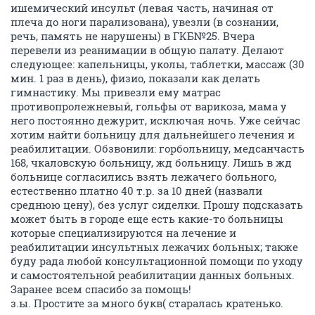
ишемический инсульт (левая часть, начиная от
плеча до ноги парализована), увезли (в сознании,
речь, память не нарушены) в ГКБ№25. Вчера
перевели из реанимации в общую палату. Делают
следующее: капельницы, уколы, таблетки, массаж (30
мин. 1 раз в день), физио, показали как делать
гимнастику. Мы привезли ему матрас
противопролежневый, гольфы от варикоза, мама у
него постоянно дежурит, исключая ночь. Уже сейчас
хотим найти больницу для дальнейшего лечения и
реабилитации. Обзвонили: горбольницу, медсанчасть
168, чкаловскую больницу, жд больницу. Лишь в жд
больнице согласились взять лежачего больного,
естественно платно 40 т.р. за 10 дней (назвали
среднюю цену), без услуг сиделки. Прошу подсказать
может быть в городе еще есть какие-то больницы
которые специализируются на лечение и
реабилитации инсультных лежачих больных; также
буду рада любой консультационной помощи по уходу
и самостоятельной реабилитации данных больных.
Заранее всем спасибо за помощь!
з.ы. Простите за много букв( старалась кратенько.