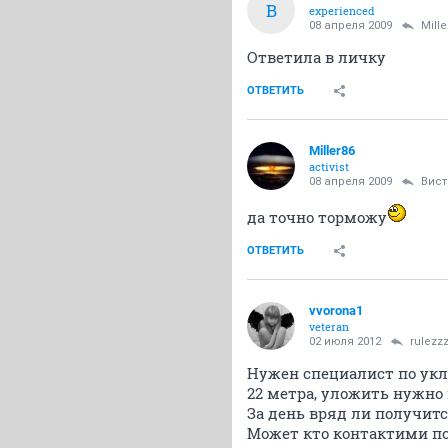
В
experienced
08 апреля 2009
Mille
Ответила в личку
ОТВЕТИТЬ
Miller86
activist
08 апреля 2009
Вист
да точно торможу
ОТВЕТИТЬ
vvorona1
veteran
02 июля 2012
rulezz
Нужен специалист по ук
22 метра, уложить нужно
За день вряд ли получитс
Может кто контактими по