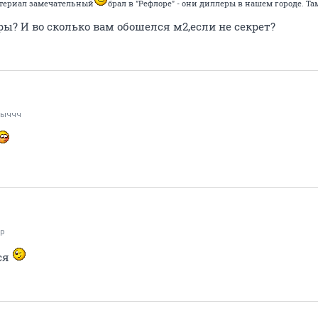
Материал замечательный
брал в "Рефлоре" - они диллеры в нашем городе. 
ы? И во сколько вам обошелся м2,если не секрет?
мыччч
_p
тся