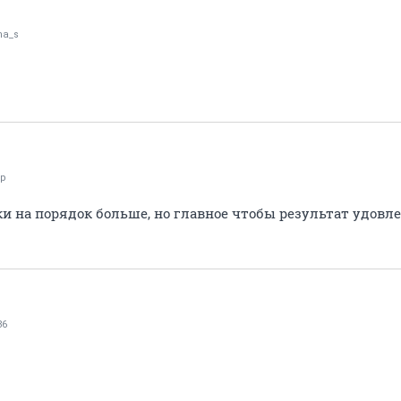
na_s
_p
ки на порядок больше, но главное чтобы результат удовл
86