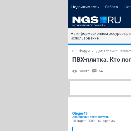
Недвижимость
Работа
Но
На информационном ресурсе при
использование.
НГС.Форум
Дом Стройка Ремонт
ПВХ-плитка. Кто по
20037
64
Oleger49
Анонимный пользователь
18 марта 2009
Артемыччч