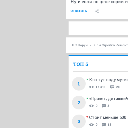
Ну и если по цене сориент
ОТВЕТИТЬ
НГС.Форум
Дом Стройка Ремонт
ТОП 5
Кто тут воду мути
1
17 411
28
«Привет, детишки!
2
0
3
Стоит меньше 500 т
3
0
13