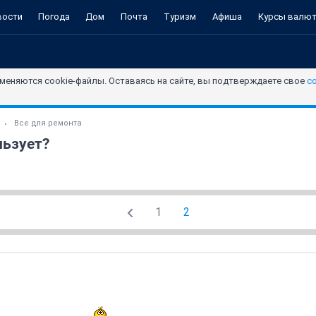
вости
Погода
Дом
Почта
Туризм
Афиша
Курсы валю
меняются cookie-файлы. Оставаясь на сайте, вы подтверждаете свое
с
Все для ремонта
льзует?
1
2