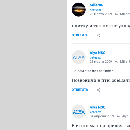
Miller86
activist
23 марта 2009
Miller
плитку и так можно укл
ОТВЕТИТЬ
Alya NSC
ALYA
veteran
23 марта 2009
Miller
А вам ещё не звонили?
Позвонили в птн, обещали
ОТВЕТИТЬ
Alya NSC
ALYA
veteran
04 апреля 2009
Alya
В итоге мастер пришел во