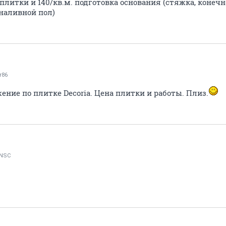
 плитки и 140/кв.м. подготовка основания (стяжка, конечн
 наливной пол)
r86
ние по плитке Decoria. Цена плитки и работы. Плиз.
 NSC