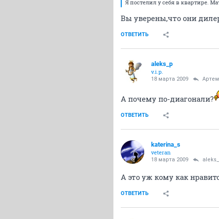
Я постелил у себя в квартире. 
Вы уверены,что они дилер
ОТВЕТИТЬ
aleks_p
v.i.p.
18 марта 2009
Арте
А почему по-диагонали?
ОТВЕТИТЬ
katerina_s
veteran
18 марта 2009
aleks
А это уж кому как нрави
ОТВЕТИТЬ