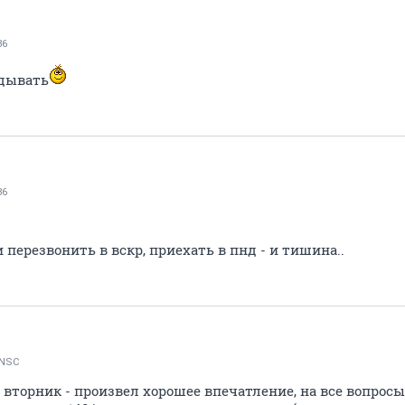
86
адывать
86
 перезвонить в вскр, приехать в пнд - и тишина..
 NSC
 вторник - произвел хорошее впечатление, на все вопросы