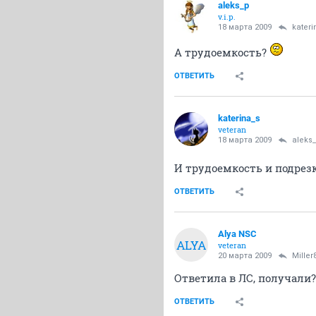
aleks_p
v.i.p.
18 марта 2009
kateri
А трудоемкость?
ОТВЕТИТЬ
katerina_s
veteran
18 марта 2009
aleks
И трудоемкость и подрез
ОТВЕТИТЬ
Alya NSC
ALYA
veteran
20 марта 2009
Miller
Ответила в ЛС, получали?
ОТВЕТИТЬ