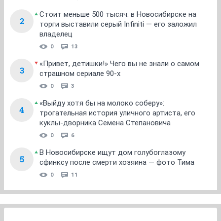
Стоит меньше 500 тысяч: в Новосибирске на
2
торги выставили серый Infiniti — его заложил
владелец
0
13
«Привет, детишки!» Чего вы не знали о самом
3
страшном сериале 90-х
0
3
«Выйду хотя бы на молоко соберу»:
4
трогательная история уличного артиста, его
куклы-дворника Семена Степановича
0
6
В Новосибирске ищут дом голубоглазому
5
сфинксу после смерти хозяина — фото Тима
0
11