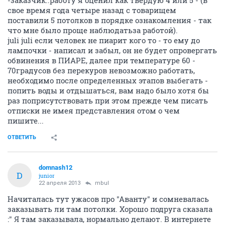
-заказчик..работу я оценил как твердую 4 или 5 - (в
свое время года четыре назад с товарищем
поставили 5 потолков в порядке ознакомления - так
что мне было проще наблюдатьза работой).
juli juli если человек не пиарит кого то - то ему до
лампочки - написал и забыл, он не будет опровергать
обвинения в ПИАРЕ, далее при температуре 60 -
70градусов без перекуров невозможно работать,
необходимо после определенных этапов выбегать -
попить воды и отдышаться, вам надо было хотя бы
раз поприсутствовать при этом прежде чем писать
отписки не имея представления отом о чем
пишите...
ОТВЕТИТЬ
domnash12
D
junior
22 апреля 2013
mbul
Начиталась тут ужасов про "Аванту" и сомневалась
заказывать ли там потолки. Хорошо подруга сказала
:" Я там заказывала, нормально делают. В интернете