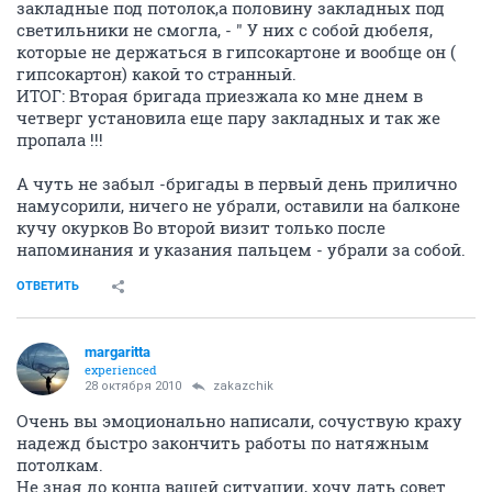
закладные под потолок,а половину закладных под
светильники не смогла, - " У них с собой дюбеля,
которые не держаться в гипсокартоне и вообще он (
гипсокартон) какой то странный.
ИТОГ: Вторая бригада приезжала ко мне днем в
четверг установила еще пару закладных и так же
пропала !!!
А чуть не забыл -бригады в первый день прилично
намусорили, ничего не убрали, оставили на балконе
кучу окурков Во второй визит только после
напоминания и указания пальцем - убрали за собой.
ОТВЕТИТЬ
margaritta
experienced
28 октября 2010
zakazchik
Очень вы эмоционально написали, сочуствую краху
надежд быстро закончить работы по натяжным
потолкам.
Не зная до конца вашей ситуации, хочу дать совет