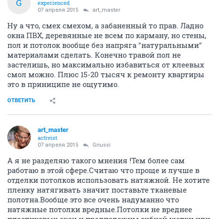
G
experienced
07 апреля 2015
art_master
Ну а что, смех смехом, а забаненный то прав. Ладно
окна ПВХ, деревянные не всем по карману, но стены,
пол и потолок вообще без напряга "натуральными"
материалами сделать. Конечно травой пол не
застелишь, но максимально избавиться от клеевых
смол можно. Плюс 15-20 тысяч к ремонту квартиры
это в приниципе не ощутимо.
ОТВЕТИТЬ
art_master
activist
07 апреля 2015
Gnussi
А я не разделяю такого мнения !Тем более сам
работаю в этой сфере.Считаю что проще и лучше в
отделки потолков использовать натяжной. Не хотите
пленку натягивать значит поставьте тканевые
полотна.Вообще это все очень надуманно что
натяжные потолки вредные.Потолки не вреднее