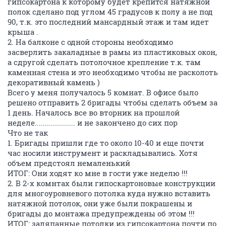
гипсокартона к которому будет крепится натяжной
полок сделано под углом 45 градусов к полу а не под
90, т.к. это последний мансардный этаж и там идет
крыша .
2. На балконе с одной стороны необходимо
засверлить закаладные в рамы из пластиковых окон,
а сдругой сделать потолочное крепление т.к. там
каменная стена и это необходимо чтобы не расколоть
декоративный камень )
Всего у меня получалось 5 комнат. В офисе было
решено отправить 2 бригады чтобы сделать объем за
1 день. Началось все во вторник на прошлой
неделе.................... и не закончено до сих пор
Что не так
1. Бригады пришли где то около 10-40 и еще почти
час носили инструмент и раскладывались. Хотя
объем предстоял немаленький
ИТОГ: Они ходят ко мне в гости уже неделю !!!
2. В 2-х комнтах были гипоскартоновые конструкции
для многоуровневого потолка куда нужно вставить
натяжной потолок, они уже были покрашены и
бригады до монтажа предупреждены об этом !!!
ИТОГ: заляпанные потолки из гипсокартона почти по