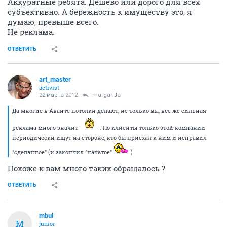
Аккуратные ребята. Дешево или дорого для всех
субъективно. А бережность к имуществу это, я
думаю, превыше всего.
Не реклама.
ОТВЕТИТЬ
art_master
activist
22 марта 2012
margaritta
Да многие в Аванте потолки делают, не только вы, все же сильная
реклама много значит
. Но клиенты только этой компании
периодически ищут на стороне, кто бы приехал к ним и исправил
"сделанное" (и закончил "начатое"
)
Похоже к вам много таких обращалось ?
ОТВЕТИТЬ
mbul
M
junior