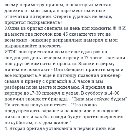
всему периметру причем, в некоторых местах
далеких от монтажа, а в паре мест смачные
отпечатки пятерней. Стереть удалось не везде,
придется подкрашивать !
3.Одна из бригад сделала за день пол комнаты !!!!!!! И
на месте где потолок под 45 сказали что это не
возможно - инженер неправильно намерил и мол
выравнивайте плоскость
ИТОГ: они приезжали ко мне еще один раз на
следющий день вечером в среду в 17 часов - сделали
пол другой комнаты и пропали. Звонки в фирму -
ничем не помогают - Они обещают принять меры и
все исправить.А еще в пятницу позвонил инженер
сказал я приеду с бригадой в 16 часов и мы
разберемся на месте и доделаем. Я прождал на
картире до 17-30 плюнул и уехал. В субботу в 14-00
получил звонок от бригады - "Типа мы сейчас будем"
На что они получили ответ - "Что нужно
предупреждать заранее и на квартире в выходной
никого нет и как бы соседи будут против сверления
по субботам, т.к. дом жилой."
4. Вторая бригада установила в первый день все