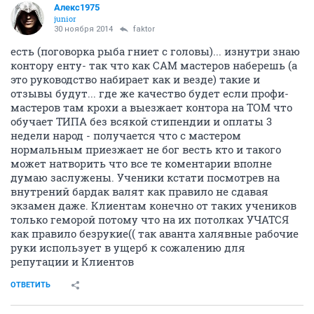
Алекс1975
junior
30 ноября 2014
faktor
есть (поговорка рыба гниет с головы)... изнутри знаю
контору енту- так что как САМ мастеров наберешь (а
это руководство набирает как и везде) такие и
отзывы будут... где же качество будет если профи-
мастеров там крохи а выезжает контора на ТОМ что
обучает ТИПА без всякой стипендии и оплаты 3
недели народ - получается что с мастером
нормальным приезжает не бог весть кто и такого
может натворить что все те коментарии вполне
думаю заслужены. Ученики кстати посмотрев на
внутрений бардак валят как правило не сдавая
экзамен даже. Клиентам конечно от таких учеников
только геморой потому что на их потолках УЧАТСЯ
как правило безрукие(( так аванта халявные рабочие
руки использует в ущерб к сожалению для
репутации и Клиентов
ОТВЕТИТЬ