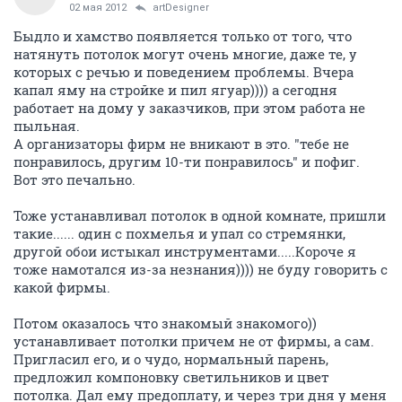
02 мая 2012
artDesigner
Быдло и хамство появляется только от того, что
натянуть потолок могут очень многие, даже те, у
которых с речью и поведением проблемы. Вчера
капал яму на стройке и пил ягуар)))) а сегодня
работает на дому у заказчиков, при этом работа не
пыльная.
А организаторы фирм не вникают в это. "тебе не
понравилось, другим 10-ти понравилось" и пофиг.
Вот это печально.
Тоже устанавливал потолок в одной комнате, пришли
такие...... один с похмелья и упал со стремянки,
другой обои истыкал инструментами.....Короче я
тоже намотался из-за незнания)))) не буду говорить с
какой фирмы.
Потом оказалось что знакомый знакомого))
устанавливает потолки причем не от фирмы, а сам.
Пригласил его, и о чудо, нормальный парень,
предложил компоновку светильников и цвет
потолка. Дал ему предоплату, и через три дня у меня