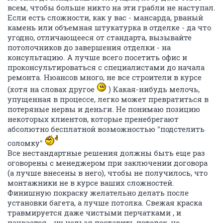
всем, чтобы больше никто на эти грабли не наступал.
Если есть сложности, как у вас - мансарда, рваный
камень или объемная штукатурка в отделке - да что
угодно, отличающееся от стандарта, вызывайте
потолочников до завершения отделки - на
консультацию. А лучше всего посетить офис и
проконсультироваться с специалистами до начала
ремонта. Нюансов много, не все строители в курсе
(хотя на словах другое
) Какая-нибудь мелочь,
упущенная в процессе, легко может превратиться в
потеряные нервы и деньги. Не понимаю позицию
некоторых клиентов, которые пренебрегают
абсолютно бесплатной возможностью "подстелить
соломку"
Все нестандартные решения должны быть еще раз
оговорены с менеджером при заключении договора
(а лучше внесены в него), чтобы не получилось, что
монтажники не в курсе ваших сложностей.
Финишную покраску желательно делать после
установки багета, а лучше потолка. Свежая краска
травмируется даже чистыми перчатками , и
пачкается - ну нельзя поставить потолок, не