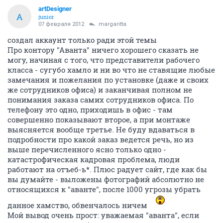
artDesigner
A
junior
07 февраля 2012
margaritta
создал аккаунт только ради этой темы
Про контору "Аванта" ничего хорошего сказать не
могу, начиная с того, что представители рабочего
класса - сугубо хамло и ни во что не ставящие любые
замечания и пожелания по установке (даже и своих
же сотрудников офиса) и заканчивая полном не
понимания заказа самих сотрудников офиса. По
телефону это одно, приходишь в офис - там
совершенно показывают второе, а при монтаже
выясняется вообще третье. Не буду вдаваться в
подробности про какой заказ ведется речь, но из
выше перечисленного ясно только одно -
катастрофическая кадровая проблема, люди
работают на отъеб-ь*. Плюс радует сайт, где как бы
вы думайте - выложены фотографий абсолютно не
относящихся к "аванте", после 1000 угрозы убрать
данное хамство, обвенчалось ничем
Мой вывод очень прост: уважаемая "аванта", если