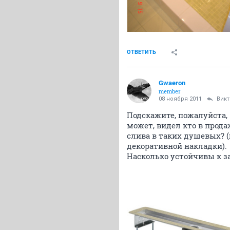
ОТВЕТИТЬ
Gwaeron
member
08 ноября 2011
Вик
Подскажите, пожалуйста,
может, видел кто в прод
слива в таких душевых? (
декоративной накладки).
Насколько устойчивы к з