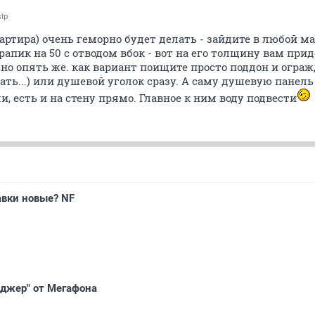
stp
квартира) очень геморно будет делать - зайдите в любой м
рапик на 50 с отводом вбок - вот на его толщину вам при
но опять же. как вариант поищите просто поддон и ограж
ать...) или душевой уголок сразу. А саму душевую панел
ли, есть и на стену прямо. Главное к ним воду подвести
авки новые? NF
еджер" от Мегафона