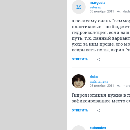
margusia
M
veteran
03 ноября 2011
vlad
а по-моему очень "геммор
пластиковые - по бюджету,
гидроизоляция, если ваш
путь, т.к. данный вариан
уход за ним проще, его м
вскрывать полы, акрил "
ОТВЕТИТЬ
doka
makitaнтка
03 ноября 2011
marg
Гидроизоляция нужна в лю
зафиксированное место с
ОТВЕТИТЬ
eutanatos