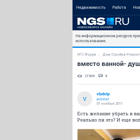
Недвижимость
Работа
Но
На информационном ресурсе при
использование.
НГС.Форум
Дом Стройка Ремонт
вместо ванной- душ
17309
9
vladstp
V
activist
01 ноября 2011
Есть желание убрать в в
Реально ли это? И еще воп