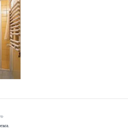
stp
ема.