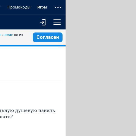
т
Промокоды
Игры
огласие
на их
Согласен
альную душевую панель.
елать?