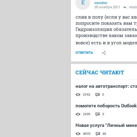
E
member
05 ноября 2011
vlad
слив в полу (если у вас 
попросите показать вам т
Гидроизоляция обязатель
производстве каком заказ
вовсе) есть и в угол моде
ОТВЕТИТЬ
СЕЙЧАС ЧИТАЮТ
налог на автотранспорт: ст
1592
5
помогите поборость Outlook
1909
3
Новая услуга "Личный мен
4803
46