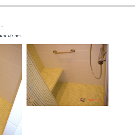
stp
,жалоб нет.