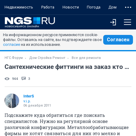
Недвижимость
Работа
Новости
Погода
Дом
На информационном ресурсе применяются cookie-
Согласен
файлы. Оставаясь на сайте, вы подтверждаете свое
согласие
на их использование.
НГС.Форум
Дом Стройка Ремонт
Все для ремонта
Сантехнические фиттинги на заказ кто может сделать?
944
3
InterS
v.i.p.
06 декабря 2011
Подскажите куда обратиться где поискать
специалистов. Нужно на регулярной основе
различной конфигурации. Металлообрабатывающие
фирмы не хотят связваться для них это мелко и