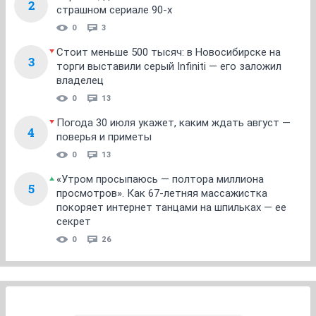
2
страшном сериале 90-х
0
3
Стоит меньше 500 тысяч: в Новосибирске на
3
торги выставили серый Infiniti — его заложил
владелец
0
13
Погода 30 июля укажет, каким ждать август —
4
поверья и приметы
0
13
«Утром просыпаюсь — полтора миллиона
5
просмотров». Как 67-летняя массажистка
покоряет интернет танцами на шпильках — ее
секрет
0
26