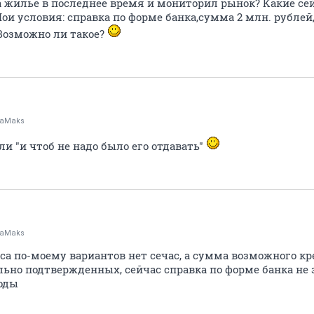
а жилье в последнее время и мониторил рынок? Какие се
 Мои условия: справка по форме банка,сумма 2 млн. рублей
 Возможно ли такое?
aMaks
и "и чтоб не надо было его отдавать"
aMaks
нса по-моему вариантов нет сечас, а сумма возможного к
льно подтвержденных, сейчас справка по форме банка не 
оды