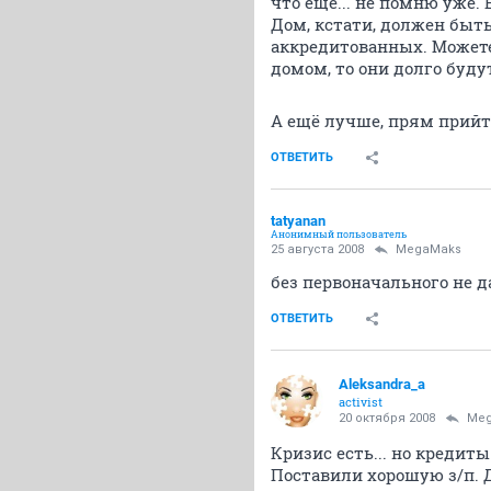
что ещё... не помню уже.
Дом, кстати, должен быть
аккредитованных. Можете 
домом, то они долго буду
А ещё лучше, прям прийти
ОТВЕТИТЬ
tatyanan
Анонимный пользователь
25 августа 2008
MegaMaks
без первоначального не д
ОТВЕТИТЬ
Aleksandra_a
activist
20 октября 2008
Me
Кризис есть... но кредит
Поставили хорошую з/п. Д