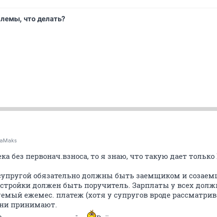
блемы, что делать?
aMaks
ка без первонач.взноса, то я знаю, что такую дает тольк
 супругой обязательно должны быть заемщиком и созаемщ
д стройки должен быть поручитель. Зарплаты у всех до
уемый ежемес. платеж (хотя у супругов вроде рассматрив
они принимают.