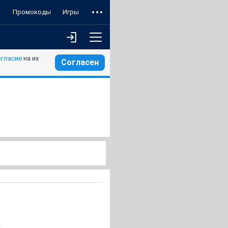
т
Промокоды
Игры
огласие
на их
Согласен