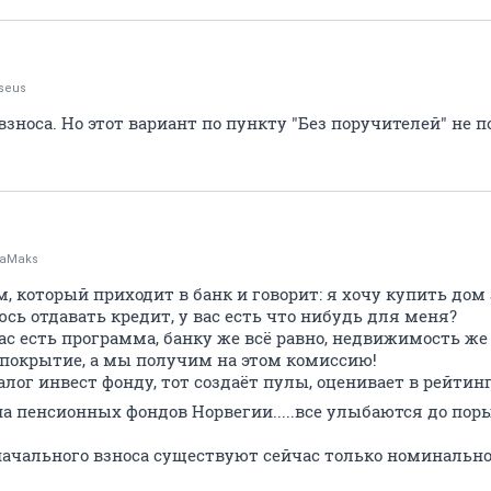
seus
взноса. Но этот вариант по пункту "Без поручителей" не п
aMaks
м, который приходит в банк и говорит: я хочу купить дом $
юсь отдавать кредит, у вас есть что нибудь для меня?
ас есть программа, банку же всё равно, недвижимость же
ь покрытие, а мы получим на этом комиссию!
алог инвест фонду, тот создаёт пулы, оценивает в рейтин
 пенсионных фондов Норвегии.....все улыбаются до поры
ачального взноса существуют сейчас только номинально.