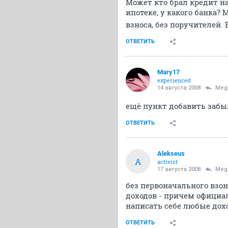
Может кто брал кредит н
ипотеке, у какого банка?
взноса, без поручителей.
ОТВЕТИТЬ
Mary17
experienced
14 августа 2008
Meg
ещё пункт добавить забыл
ОТВЕТИТЬ
Alekseus
A
activist
17 августа 2008
Meg
без первоначального взо
доходов - причем официа
написать себе любые дох
ОТВЕТИТЬ