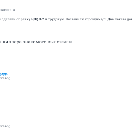
ksandra_a
 сделали справку НДФЛ-2 и трудовую. Поставили хорошую з/п. Два пакета док
н киллера знакомого выложили.
ердца
enFrog
enFrog