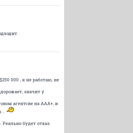
одходит.
250 000 , я не работаю, не
 дорожает, значит у
говом агентсве на ААА+, и
...
 Реально будет отказ.