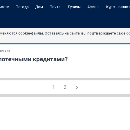
вости
Погода
Дом
Почта
Туризм
Афиша
Курсы валю
меняются cookie-файлы. Оставаясь на сайте, вы подтверждаете свое
с
потека
ипотечными кредитами?
1
2