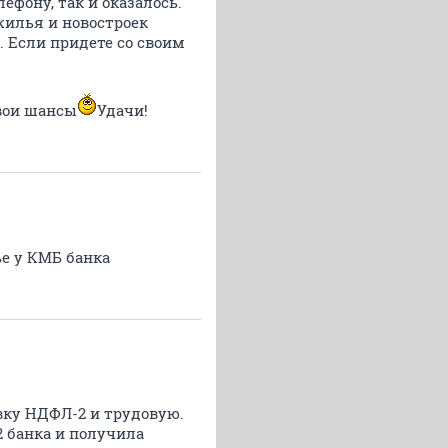
лефону, так и оказалось.
 жилья и новостроек
. Если придете со своим
свои шансы
Удачи!
ье у КМБ банка
авку НДФЛ-2 и трудовую.
2 банка и получила