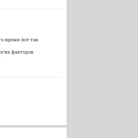
то время всё так
огих факторов.
.