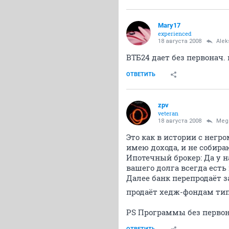
Mary17
experienced
18 августа 2008
Alek
ВТБ24 дает без первонач. 
ОТВЕТИТЬ
zpv
veteran
18 августа 2008
Meg
Это как в истории с негро
имею дохода, и не собира
Ипотечный брокер: Да у н
вашего долга всегда ест
Далее банк перепродаёт з
продаёт хедж-фондам типа
PS Программы без первон