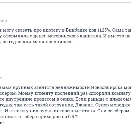
чача
я могу сказать про ипотеку в Бинбанке под 11,25%. Сама та
ку оформляла с денег материнского капитала. И вместо пер
нь выгодно для меня получилось.
aL
 самых крупных агентств недвижимости Новосибирска мог
 сбером. Моему клиенту последний раз одобрили комнату 
се внутренние процессы в банке. Если раньше с ними бы
егодня там есть такой сотрудник, Джалал. Супер менеджер
т. И ставки у них очень интересные стали. Они со сберо
отстает от сбера примерно на 0,5 %.
й!