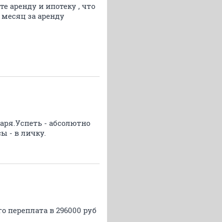
е аренду и ипотеку , что
в месяц за аренду
варя.Успеть - абсолютно
ы - в личку.
го переплата в 296000 руб