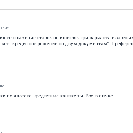
лярис
йшее снижение ставок по ипотеке; три варианта в зависи
пакет- кредитное решение по двум документам". Преферен
рис
и по ипотеке-кредитные каникулы. Все-в личке.
ча