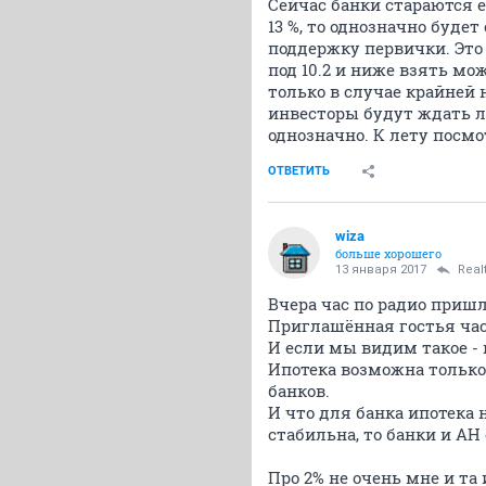
Сейчас банки стараются е
13 %, то однозначно буде
поддержку первички. Это ка
под 10.2 и ниже взять мо
только в случае крайней
инвесторы будут ждать л
однозначно. К лету посмо
ОТВЕТИТЬ
wiza
больше хорошего
13 января 2017
Real
Вчера час по радио пришл
Приглашённая гостья час 
И если мы видим такое -
Ипотека возможна только
банков.
И что для банка ипотека 
стабильна, то банки и АН 
Про 2% не очень мне и та