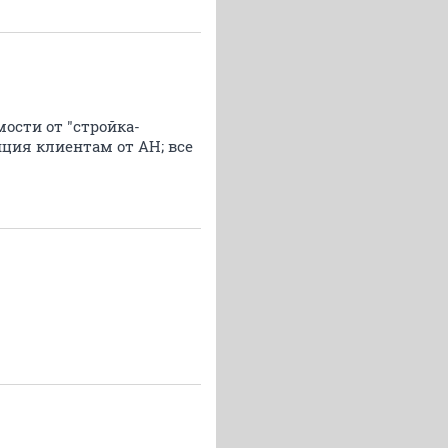
мости от "стройка-
ция клиентам от АН; все