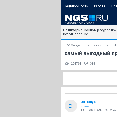
Недвижимость
Работа
Но
На информационном ресурсе при
использование.
НГС.Форум
Недвижимость
И
самый выгодный пр
204764
329
DR_Tanya
D
junior
13 января 2017
wiza