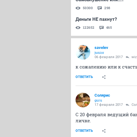
50300
298
Деньги НЕ пахнут?
122652
465
savelev
junior
06 февраля 2017
wiz
к сожалению или к счасть
ОТВЕТИТЬ
Солярис
guru
17 февраля 2017
Со
С 20 февраля ведущий бан
личке.
ОТВЕТИТЬ