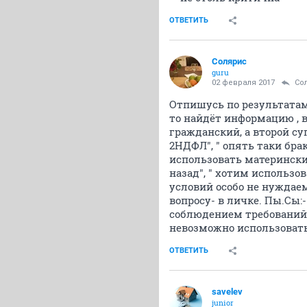
ОТВЕТИТЬ
Солярис
guru
02 февраля 2017
Со
Отпишусь по результатам 
то найдёт информацию , в
гражданский, а второй с
2НДФЛ", " опять таки бра
использовать материнский
назад", " хотим использ
условий особо не нужда
вопросу- в личке. Пы.Сы:
соблюдением требований б
невозможно использоват
ОТВЕТИТЬ
savelev
junior