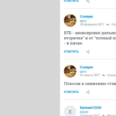
ОТВЕТИТЬ
Солярис
guru
28 февраля 2017
Со
ВТБ - анонсировал дальне
вторичка" и от "полный 
- в личке.
ОТВЕТИТЬ
Солярис
guru
01 марта 2017
Соля
Плюсом к снижению ставк
ОТВЕТИТЬ
Евгения12345
Е
junior
10 марта 2017
Муча