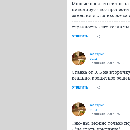
Многие попали сейчас на 
нивелирует все прелести г
однёшки и столько же за 
---------------------------------
странность - это когда ты
ОТВЕТИТЬ
Солярис
guru
13 января 2017
Сол
Ставка от 10,6 на вторичк
реально, кредитное решен
ОТВЕТИТЬ
Солярис
guru
13 января 2017
Real
,,,ню-ню, можно только по
- "не столь критична"