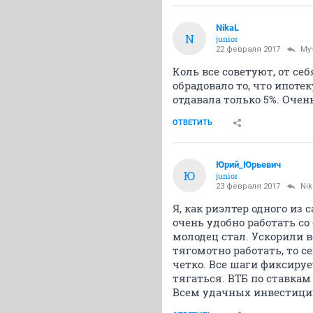
NikaL
N
junior
22 февраля 2017
Му
Коль все советуют, от себ
обрадовало то, что ипоте
отдавала только 5%. Оче
ОТВЕТИТЬ
Юрий_Юрьевич
Ю
junior
23 февраля 2017
Nik
Я, как риэлтер одного из
очень удобно работать со
молодец стал. Ускорили в
тягомотно работать, то с
четко. Все шаги фиксируе
тягаться. ВТБ по ставкам 
Всем удачных инвестици