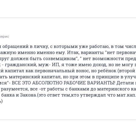
лярис
обращений в личку, с которыми уже работаю, в том числ
ажную именно именно ему. Итак, варианты "нет первонач
упруг должен быть созвемщиком", " нет возможности пре
к - гражданский, муж- ИП, я тоже имею доход, но не могу 
 капитал как первоначальный взнос, но ребёнок (второй 
овать материнский капитал, но при этом в принципе в у
емся"- ВСЕ ЭТО АБСОЛЮТНО РАБОЧИЕ ВАРИАНТЫ! Детали и
- разумеется, все -от работы с банками до материнского к
анка и Закона.(это ответ тем,кто утверждал что мат.кап.
ь)