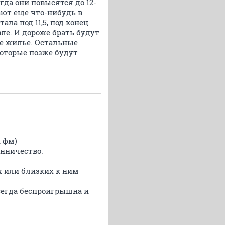
гда они повысятся до 12-
ают еще что-нибудь в
ала под 11,5, под конец
ле. И дороже брать будут
ое жилье. Остальные
которые позже будут
и фм)
енничество.
х или близких к ним
всегда беспроигрышна и