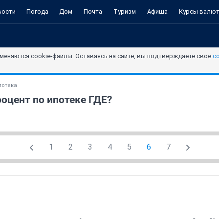
вости
Погода
Дом
Почта
Туризм
Афиша
Курсы валю
меняются cookie-файлы. Оставаясь на сайте, вы подтверждаете свое
с
потека
оцент по ипотеке ГДЕ?
1
2
3
4
5
6
7