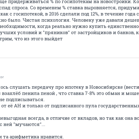
ще придерживаться % по госипотекам на новостройки. Ко
т спад спроса. Со временем % ставка выровняется, придум
к с госипотекой, в 2016 сделали под 12%, в течение года ст
жно было. Чистая психология. Человеку уже давали дешев
 необходимости, когда реально нужно купить единственн
учших условий и "пряников" от застройщиков и банков, 
трим, что из этого выйдет
tor
ось слушать передачу про ипотеку в Новосибирске (вест
взахлёб пенила пеной , что ставка 7-8% это обман и мош
 не подписываться.
 от её АН и только от подписанного пула государственны
невыгодная всегда, в отличие от вкладов, но так как она 
с ней "мучаются"...
 и та арифметика нравится.