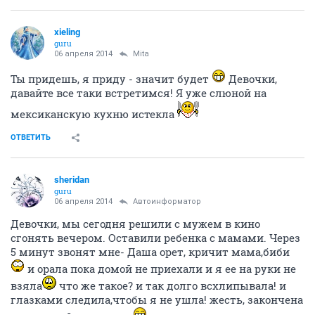
xieling
guru
06 апреля 2014
Mita
Ты придешь, я приду - значит будет
Девочки,
давайте все таки встретимся! Я уже слюной на
мексиканскую кухню истекла
ОТВЕТИТЬ
sheridan
guru
06 апреля 2014
Автоинформатор
Девочки, мы сегодня решили с мужем в кино
сгонять вечером. Оставили ребенка с мамами. Через
5 минут звонят мне- Даша орет, кричит мама,биби
и орала пока домой не приехали и я ее на руки не
взяла
что же такое? и так долго всхлипывала! и
глазками следила,чтобы я не ушла! жесть, закончена