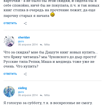
карточки - а не было бы этой скидки, и сидела бы я
себе спокойно, ничё бы не покупала, п.ч. и так новых
книг стопка в очередь на прочтение лежит, да еще
парочку старых я начала
ОТВЕТИТЬ
sheridan
guru
06 апреля 2014
Mita
Что за скидка? мне бы Дашуте книг новых купить...
что Ярику читаешь? мы Чуковского до дыр просто!
Русские типа Репки, Маша и медведь тоже уже не
очень. Что купить?
ОТВЕТИТЬ
xieling
guru
06 апреля 2014
Mita
Я голосую за субботу, т.к. в воскресенье не смогу.