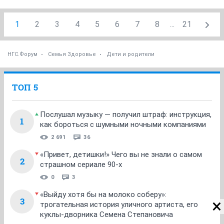
1
2
3
4
5
6
7
8
...
21
НГС.Форум
Семья Здоровье
Дети и родители
ТОП 5
Послушал музыку — получил штраф: инструкция,
1
как бороться с шумными ночными компаниями
2 691
36
«Привет, детишки!» Чего вы не знали о самом
2
страшном сериале 90-х
0
3
«Выйду хотя бы на молоко соберу»:
3
трогательная история уличного артиста, его
куклы-дворника Семена Степановича