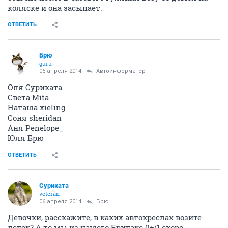
коляске и она засыпает.
ОТВЕТИТЬ
Брю
guru
06 апреля 2014
Автоинформатор
Оля Суриката
Света Mita
Наташа xieling
Соня sheridan
Аня Penelope_
Юля Брю
ОТВЕТИТЬ
Суриката
veteran
06 апреля 2014
Брю
Девочки, расскажите, в каких автокреслах возите
деток? А то мы из нашего Бритакс 0+/1 скоро