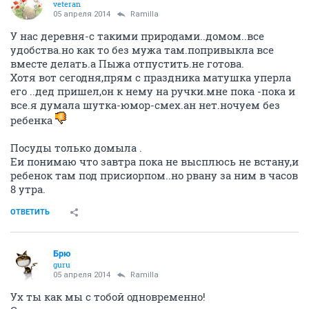
veteran
05 апреля 2014
Ramilla
У нас деревня-с такими природами..домом..все
удобства.но как то без мужа там.попривыкла все
вместе делать.а Пыжа отпустить.не готова.
Хотя вот сегодня,прям с праздника матушка уперла
его ..дед пришел,он к нему на ручки.мне пока -пока и
все.я думала шутка-юмор-смех.ан нет.ночуем без
ребенка
Посуды только домыла .
Еи понимаю что завтра пока не высплюсь не встану,и
ребенок там под присиорпом..но рвану за ним в часов
8 утра.
ОТВЕТИТЬ
Брю
guru
05 апреля 2014
Ramilla
Ух ты как мы с тобой одновременно!