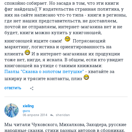
спокойно собирает. Но засада в том, что эти книги
фиг найдешь(( У издательства странная политика, у
них на сайте написано что-то типа - книги в регионы,
где нет наших представительств, не доставляем,
почтой не отправляем, интернет-магазина нет и не
будет, книги можно купить у книгоношей,
книгоношей ищите сами!
Потрясающий
маркетинг, логистика и ориентированность на
клиента
И в интернет-магазинах их продукции
тоже нет, нигде, я искала. В общем, если кто увидит
книгоношей на улице с такими книжками:
Пазлы "Сказка о золотом петушке"
- хватайте за
шкирку и трясите контакты, плиз
ОТВЕТИТЬ
xieling
guru
06 апреля 2014
sheridan
Мы читали Чуковского, Михалкова, Заходера, русские
народные сказки, стихи разных авторов в сборниках,