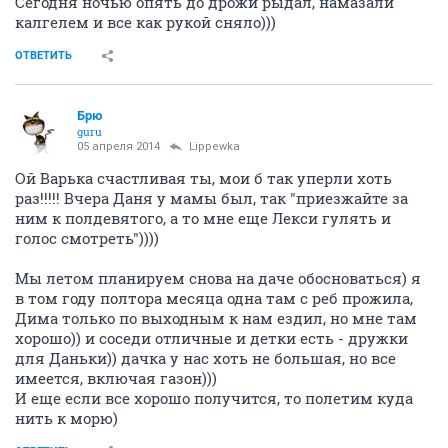
Сегодня ночью опять до дрожи рыдал, намазали
калгелем и все как рукой сняло)))
ОТВЕТИТЬ
Брю
guru
05 апреля 2014
Lippewka
Ой Варька счастливая ты, мои б так уперли хоть
раз!!!!! Вчера Даня у мамы был, так "приезжайте за
ним к полдевятого, а то мне еще Лекси гулять и
голос смотреть"))))
Мы летом планируем снова на даче обосноваться) я
в том году полтора месяца одна там с реб прожила,
Дима только по выходным к нам ездил, но мне там
хорошо)) и соседи отличные и детки есть - дружки
для Даньки)) дачка у нас хоть не большая, но все
имеется, включая газон)))
И еще если все хорошо получится, то полетим куда
нить к морю)