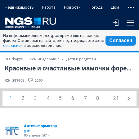
Недвижимость
Работа
Новости
Погода
Дом
На информационном ресурсе применяются cookie-
Согласен
файлы. Оставаясь на сайте, вы подтверждаете свое
согласие
на их использование.
НГС.Форум
Семья Здоровье
Дети и родители
Красивые и счастливые мамочки форева! )) (часть 29)
287805
1000
1
2
3
4
5
6
7
8
...
21
Автоинформатор
guru
05 апреля 2014