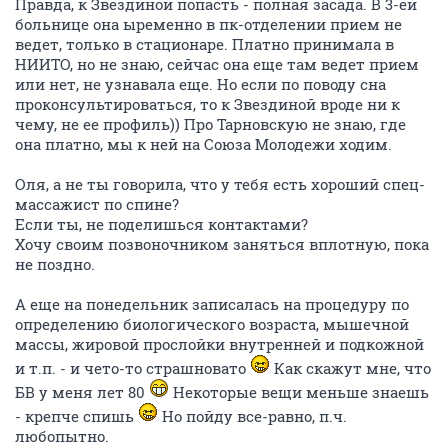
Правда, к Звездиной попасть - полная засада. В 3-ей
больнице она ыременно в пк-отделении прием не
ведет, только в стационаре. Платно принимала в
НИИТО, но не знаю, сейчас она еще там ведет прием
или нет, не узнавала еще. Но если по поводу сна
проконсультироваться, то к Звездиной вроде ни к
чему, не ее профиль)) Про Тарновскую не знаю, где
она платно, мы к ней на Союза Молодежи ходим.
Оля, а не ты говорила, что у тебя есть хороший спец-
массажист по спине?
Если ты, не поделишься контактами?
Хочу своим позвоночником заняться вплотную, пока
не поздно.
А еще на понедельник записалась на процедуру по
определению биологического возраста, мышечной
массы, жировой прослойки внутренней и подкожной
и т.п. - и чето-то страшновато
Как скажут мне, что
БВ у меня лет 80
Некоторые вещи меньше знаешь
- крепче спишь
Но пойду все-равно, п.ч.
любопытно.