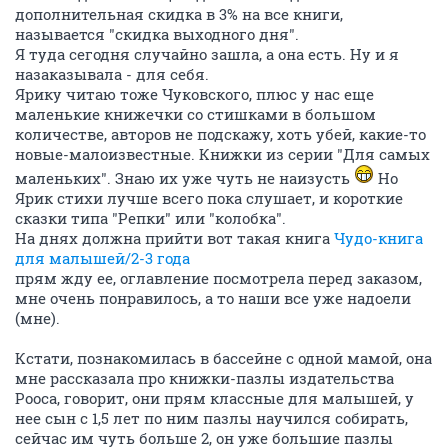
дополнительная скидка в 3% на все книги,
называется "скидка выходного дня".
Я туда сегодня случайно зашла, а она есть. Ну и я
назаказывала - для себя.
Ярику читаю тоже Чуковского, плюс у нас еще
маленькие книжечки со стишками в большом
количестве, авторов не подскажу, хоть убей, какие-то
новые-малоизвестные. Книжки из серии "Для самых
маленьких". Знаю их уже чуть не наизусть
Но
Ярик стихи лучше всего пока слушает, и короткие
сказки типа "Репки" или "колобка".
На днях должна прийти вот такая книга
Чудо-книга
для малышей/2-3 года
прям жду ее, оглавление посмотрела перед заказом,
мне очень понравилось, а то наши все уже надоели
(мне).
Кстати, познакомилась в бассейне с одной мамой, она
мне рассказала про книжки-пазлы издательства
Рооса, говорит, они прям классные для малышей, у
нее сын с 1,5 лет по ним пазлы научился собирать,
сейчас им чуть больше 2, он уже большие пазлы