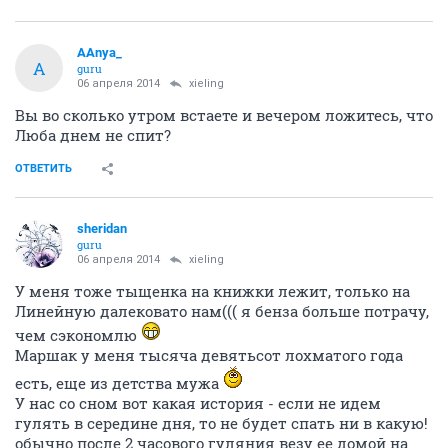
AAnya_
A
guru
06 апреля 2014
xieling
Вы во сколько утром встаете и вечером ложитесь, что
Люба днем не спит?
ОТВЕТИТЬ
sheridan
guru
06 апреля 2014
xieling
У меня тоже тыщенка на книжки лежит, только на
Линейную далековато нам((( я бенза больше потрачу,
чем сэкономлю
Маршак у меня тысяча девятьсот лохматого года
есть, еще из детства мужа
У нас со сном вот какая история - если не идем
гулять в середине дня, то не будет спать ни в какую!
обычно после 2 часового гуляния везу ее домой на