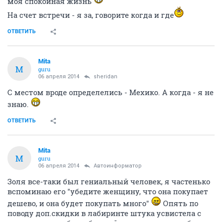
моя спокойная жизнь
На счет встречи - я за, говорите когда и где
ОТВЕТИТЬ
Mita
M
guru
06 апреля 2014
sheridan
С местом вроде определелись - Мехико. А когда - я не
знаю.
ОТВЕТИТЬ
Mita
M
guru
06 апреля 2014
Автоинформатор
Золя все-таки был гениальный человек, я частенько
вспоминаю его "убедите женщину, что она покупает
дешево, и она будет покупать много"
Опять по
поводу доп.скидки в лабиринте штука усвистела с