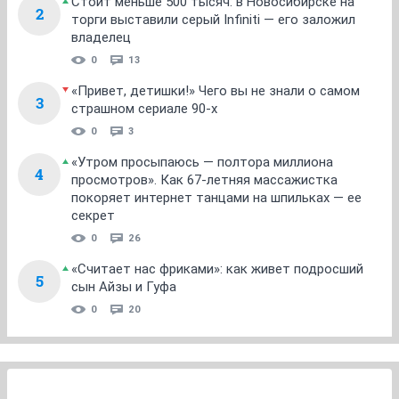
Стоит меньше 500 тысяч: в Новосибирске на
2
торги выставили серый Infiniti — его заложил
владелец
0
13
«Привет, детишки!» Чего вы не знали о самом
3
страшном сериале 90-х
0
3
«Утром просыпаюсь — полтора миллиона
4
просмотров». Как 67-летняя массажистка
покоряет интернет танцами на шпильках — ее
секрет
0
26
«Считает нас фриками»: как живет подросший
5
сын Айзы и Гуфа
0
20