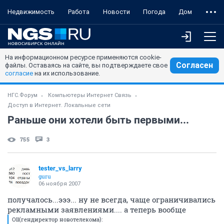
Недвижимость
Работа
Новости
Погода
Дом
На информационном ресурсе применяются cookie-
Согласен
файлы. Оставаясь на сайте, вы подтверждаете свое
согласие
на их использование.
НГС.Форум
Компьютеры Интернет Связь
Доступ в Интернет. Локальные сети
Раньше они хотели быть первыми...
755
3
tester_vs_larry
guru
06 ноября 2007
получалось...эээ... ну не всегда, чаще ограничивались
рекламными заявлениями.... а теперь вообще
Oll(гендиректор новотелекома):