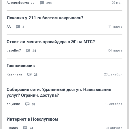
398
Автоинформатор
09 мая
Локалка у 211.ru болтом накрылась?
4
AA
11 марта
Стоит ли менять провайдера с ЭГ на МТС?
24
traveller7
04 марта
Госпоисковик
23
Казинака
23 декабря
Сибирские сети. Удаленный доступ. Навязывание
услуг? Огранич. доступа?
51
an_onim
13 октября
Интернет в Новолуговом
74
Likanin
04 августа