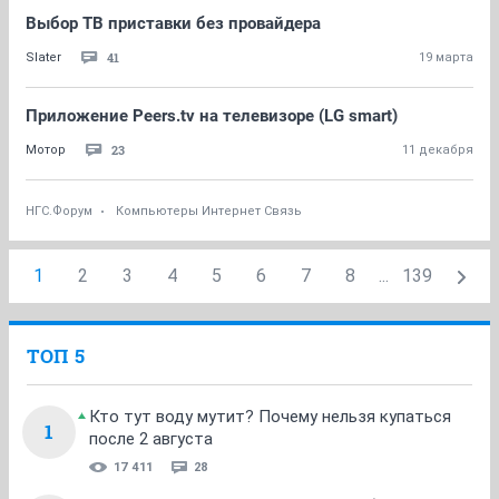
Выбор ТВ приставки без провайдера
41
Slater
19 марта
Приложение Peers.tv на телевизоре (LG smart)
23
Мотор
11 декабря
НГС.Форум
Компьютеры Интернет Связь
1
2
3
4
5
6
7
8
...
139
ТОП 5
Кто тут воду мутит? Почему нельзя купаться
1
после 2 августа
17 411
28