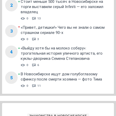
Стоит меньше 500 тысяч: в Новосибирске на
2
торги выставили серый Infiniti — его заложил
владелец
0
13
«Привет, детишки!» Чего вы не знали о самом
3
страшном сериале 90-х
0
3
«Выйду хотя бы на молоко соберу»:
4
трогательная история уличного артиста, его
куклы-дворника Семена Степановича
0
6
В Новосибирске ищут дом голубоглазому
5
сфинксу после смерти хозяина — фото Тима
0
11