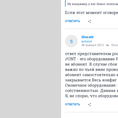
Ну например у нас Новэз телеко
Если этот момент оговоре
ОТВЕТИТЬ
ShuraM
S
activist
06 января 2013
Shu
ответ представителем ро
//ONT - это оборудование
не абонент. В случае сбо
важно по чьей вине прои
абонент самостоятельно 
закрывается.Весь конфиг
Оконечное оборудование:
собственностью. Данная и
Я, не спорю, что оборудов
ОТВЕТИТЬ