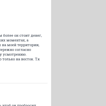
 более он стоит денег,
ких моментах, а
 на моей территории,
бережно согласно
му усмотрению.
только на восток. Т.к
ь чтоб он пробросил