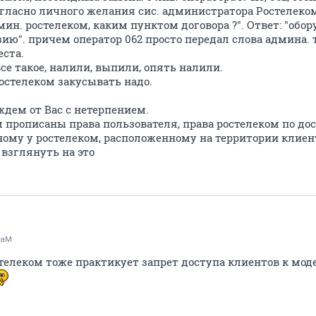
гласно личного желания сис. администратора Ростелеком
ин. ростелеком, каким пунктом договора ?". Ответ: "обор
ию". причем оператор 062 просто передал слова админа. 
еста.
все такое, налили, выпили, опять налили.
стелеком закусывать надо.
ждем от Вас с нетерпением.
м прописаны права пользователя, права ростелеком по до
ому у ростелеком, расположенному на территории клиен
 взглянуть на это
raM
 телеком тоже практикует запрет доступа клиентов к мод