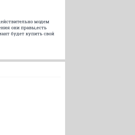
 действительно модем
ения они правы,есть
иант будет купить свой