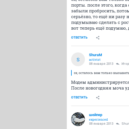
порты. после этого, когда
забыли пробросить, потом
серьёзно, то ещё ни разу н
подумываю сделать с рос
вот теперь ещё подумаю, 
ОТВЕТИТЬ
ShuraM
S
activist
08 января 2013
Игор
эх, осталось вам только вызыват
Модем администрируется р
После новогодняя моча уда
ОТВЕТИТЬ
шейпер
experienced
08 января 2013
Shu