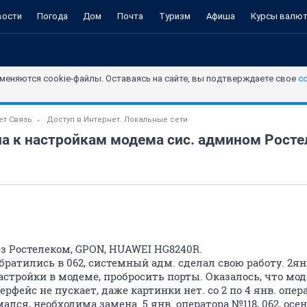
вости
Погода
Дом
Почта
Туризм
Афиша
Курсы валю
меняются cookie-файлы. Оставаясь на сайте, вы подтверждаете свое
с
ет Связь
Доступ в Интернет. Локальные сети
а к настройкам модема сис. админом Росте
 Ростелеком, GPON, HUAWEI HG8240R.
обратились в 062, системный адм. сделал свою работу. 2ян
стройки в модеме, пробросить порты. Оказалось, что мод
терфейс не пускает, даже картинки нет. со 2 по 4 янв. опер
лся, необходима замена. 5 янв. оператора №118, 062, осе