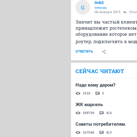
Gnb2
G
veteran
06 января 2013
Shu
Значит вы частый клиент
принадлежит ростелеком, 
оборудование которое не
роутер, подключить к мод
ОТВЕТИТЬ
СЕЙЧАС ЧИТАЮТ
Надо кому даром?
1933
5
ЖК марсель
188709
414
Советы потребителям.
167046
413