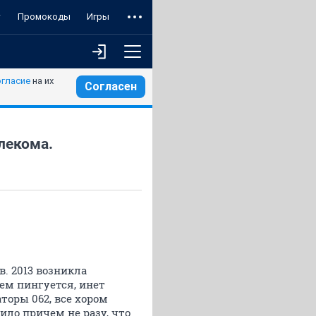
т
Промокоды
Игры
огласие
на их
Согласен
лекома.
в. 2013 возникла
ем пингуется, инет
аторы 062, все хором
нило причем не разу, что