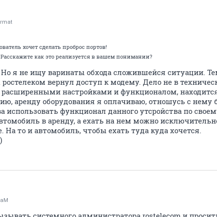
rmat
ватель хочет сделать проброс портов!
. Расскажите как это реализуется в вашем понимании?
 Но я не ищу варинаты обхода сложившейся ситуации. Тем
ы ростелеком вернул доступ к модему. Дело не в техничес
с расширенными настройками и функционалом, находится
гию, аренду оборудования я оплачиваю, отношусь с нему 
ва использовать функционал данного утсройства по свое
автомобиль в аренду, а ехать на нем можно исключительно 
. На то и автомобиль, чтобы ехать туда куда хочется.
)
raM
вызывать системного администратора rostelecom и просит