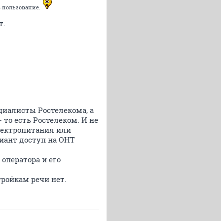
в пользование.
т.
циалисты Ростелекома, а
 то есть Ростелеком. И не
электропитания или
иант доступ на ОНТ
оператора и его
стройкам речи нет.