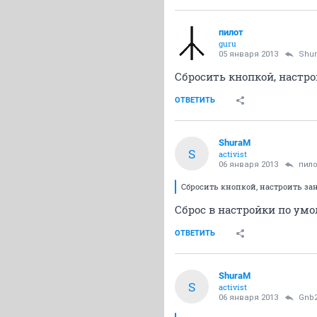
пилот
guru
05 января 2013
Shu
Сбросить кнопкой, настро
ОТВЕТИТЬ
ShuraM
S
activist
06 января 2013
пило
Сбросить кнопкой, настроить зан
Сброс в настройки по ум
ОТВЕТИТЬ
ShuraM
S
activist
06 января 2013
Gnb