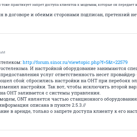
м тоже практикует запрет доступа клиентов к модемам, которые он передает 
н в договоре и обеими сторонами подписан, претензий не
raM
стелеком:
http://forum.sinor.ru/viewtopic.php?f=5&t=22579
 Ростелекома. И настройкой оборудование занимаются спе
я предоставления услуг ответственность несет провайдер -
зошел сбой: сбросились настройки на ОНТ при перебоях 
изменил настройки. Так вот, чтобы исключить второй вар
 на ОНТ заливается с системы управления.
 модем, ONT является частью станционного оборудования 
нформация описана в пункте 2.5.3.//
ание в аренде, только о запрете доступа клиенту к его на