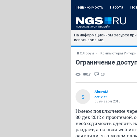
Недвижимость
Работа
Но
На информационном ресурсе при
использование.
НГС.Форум
Компьютеры Интерн
Ограничение доступ
8017
15
ShuraM
S
activist
05 января 2013
Имеем подключение через
30 дек 2012 с проблемой, 
необходимость сделать на
раздает, а на свой web ин
заявляли, что модем слома