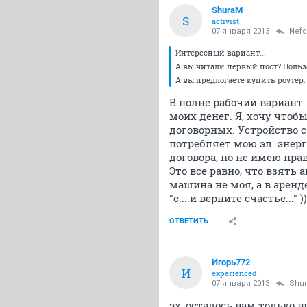
ShuraM
S
activist
07 января 2013
Nefo
Интересный вариант...
А вы читали первый пост? Пользо
А вы предлогаете купить роутер
В полне рабочий вариант.
моих денег. Я, хочу чтоб
договорных. Устройство 
потребляет мою эл. энер
договора, но не имею пра
Это все равно, что взять 
машина не моя, а в аренде
"с....и верните счастье..." ))
ОТВЕТИТЬ
Игорь772
И
experienced
07 января 2013
Shu
эх, осталось вам только 