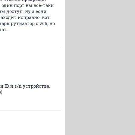
о один порт вы всё-таки
м доступ. ну а если
 заходит исправно. вот
ршрутизатор с wifi, но
чат.
 ID и s/n устройства.
)