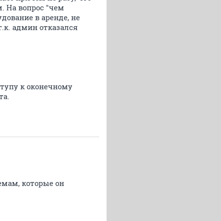
. На вопрос "чем
удование в аренде, не
т.к. админ отказался
ступу к оконечному
та.
емам, которые он