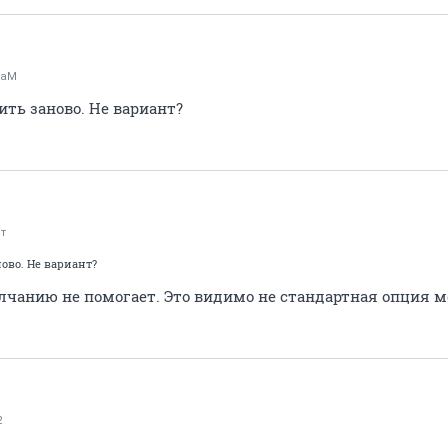
raM
ить заново. Не вариант?
т
ово. Не вариант?
олчанию не помогает. Это видимо не стандартная опция м
2