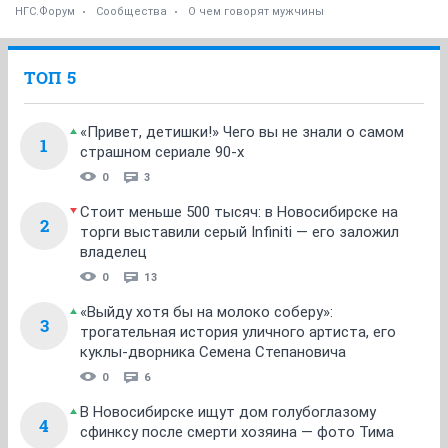
НГС.Форум
Сообщества
О чем говорят мужчины
ТОП 5
«Привет, детишки!» Чего вы не знали о самом
1
страшном сериале 90-х
0
3
Стоит меньше 500 тысяч: в Новосибирске на
2
торги выставили серый Infiniti — его заложил
владелец
0
13
«Выйду хотя бы на молоко соберу»:
3
трогательная история уличного артиста, его
куклы-дворника Семена Степановича
0
6
В Новосибирске ищут дом голубоглазому
4
сфинксу после смерти хозяина — фото Тима