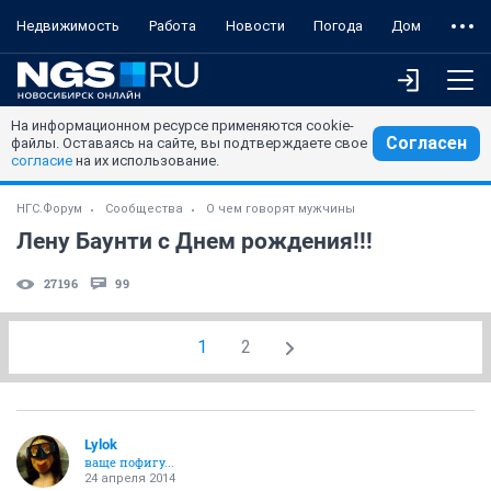
Недвижимость
Работа
Новости
Погода
Дом
На информационном ресурсе применяются cookie-
Согласен
файлы. Оставаясь на сайте, вы подтверждаете свое
согласие
на их использование.
НГС.Форум
Сообщества
О чем говорят мужчины
Лену Баунти с Днем рождения!!!
27196
99
1
2
Lylok
ваще пофигу...
24 апреля 2014