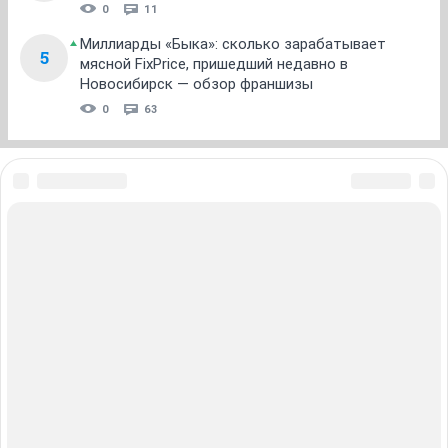
0
11
Миллиарды «Быка»: сколько зарабатывает
5
мясной FixPrice, пришедший недавно в
Новосибирск — обзор франшизы
0
63
ЗНАКОМСТВА В НОВОСИБИРСКЕ
ПОГОДА В НОВОСИБИРСКЕ
ПРОБКИ В НОВОСИБИРСКЕ
ФОРУМЫ В НОВОСИБИРСКЕ
ТЕЛЕПРОГРАММА В НОВОСИБИРСКЕ
АФИША В НОВОСИБИРСКЕ
ГОРОСКОП
КУРСЫ ВАЛЮТ В НОВОСИБИРСКЕ
ТУРИЗМ В НОВОСИБИРСКЕ
ПРОМОКОДЫ В НОВОСИБИРСКЕ
РЕКЛАМА В НОВОСИБИРСКЕ