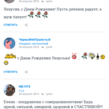
24 апреля 2014
Lylok
Ленусик, с Днем Рождения! Пусть ребенок радует, а
муж балует!
ОТВЕТИТЬ
ЧерныйНеПушистый
Злыдень писюкатый
24 апреля 2014
Lylok
c Днем Рождения Ленуська!
...
ОТВЕТИТЬ
Nik1974
v.i.p.
24 апреля 2014
Lylok
Елена - поздравляю с совершеннолетием! Будь
яркой, сильной, заводной, здоровой и СЧАСТЛИВОЙ!!!