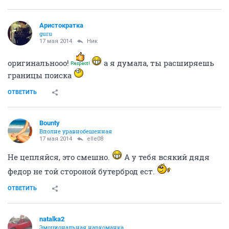
Аристократка
guru
17 мая 2014
Ник
оригинальнооо!
а я думала, ты расширяешь
границы поиска
ОТВЕТИТЬ
Bounty
Вполне уравнобешенная
17 мая 2014
elle08
Не цепляйся, это смешно.
А у тебя всякий дядя
федор не той стороной бутерброд ест.
ОТВЕТИТЬ
natalka2
Эмоциональная наркоманка