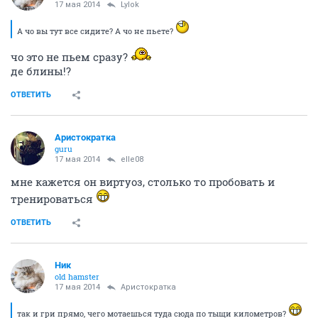
17 мая 2014
Lylok
А чо вы тут все сидите? А чо не пьете?
чо это не пьем сразу?
де блины!?
ОТВЕТИТЬ
Аристократка
guru
17 мая 2014
elle08
мне кажется он виртуоз, столько то пробовать и
тренироваться
ОТВЕТИТЬ
Ник
old hamster
17 мая 2014
Аристократка
так и гри прямо, чего мотаешься туда сюда по тыщи километров?