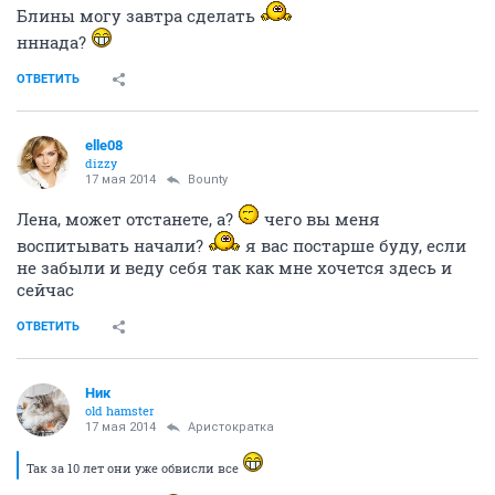
Блины могу завтра сделать
нннада?
ОТВЕТИТЬ
elle08
dizzy
17 мая 2014
Bounty
Лена, может отстанете, а?
чего вы меня
воспитывать начали?
я вас постарше буду, если
не забыли и веду себя так как мне хочется здесь и
сейчас
ОТВЕТИТЬ
Ник
old hamster
17 мая 2014
Аристократка
Так за 10 лет они уже обвисли все