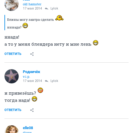
old hamster
17 мая 2014
Lylok
Блины могу завтра сделать
нннада?
ннада!
а то у меня блендера нету и мне лень
ОТВЕТИТЬ
Родничёк
v.i.p.
17 мая 2014
Lylok
и привезёшь?
тогда нада!
ОТВЕТИТЬ
elle08
dizzy