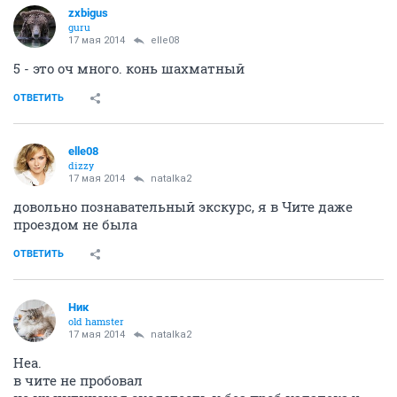
zxbigus
guru
17 мая 2014
elle08
5 - это оч много. конь шахматный
ОТВЕТИТЬ
elle08
dizzy
17 мая 2014
natalka2
довольно познавательный экскурс, я в Чите даже
проездом не была
ОТВЕТИТЬ
Ник
old hamster
17 мая 2014
natalka2
Неа.
в чите не пробовал