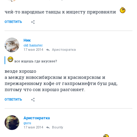
чей-то народные танцы к инцесту прировняли
ОТВЕТИТЬ
Ник
old hamster
17 мая 2014
Аристократка
все ищешь где вкуснее?
везде хорошо
а между новосибирском и красноярском и
пережаренному кофе от газпромнефти буш рад,
потому что сон хорошо разгоняет.
ОТВЕТИТЬ
Аристократка
guru
17 мая 2014
Bounty