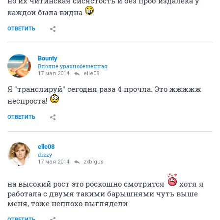
но их читинская сисястость и без проб издалека у
каждой была видна
ОТВЕТИТЬ
Bounty
Вполне уравнобешенная
17 мая 2014
elle08
Я "транслируй" сегодня раза 4 прочла. Это жжжжж
неспроста!
ОТВЕТИТЬ
elle08
dizzy
17 мая 2014
zxbigus
на высокий рост это роскошно смотрится
хотя я
работала с двумя такими барышнями чуть выше
меня, тоже неплохо выглядели
ОТВЕТИТЬ