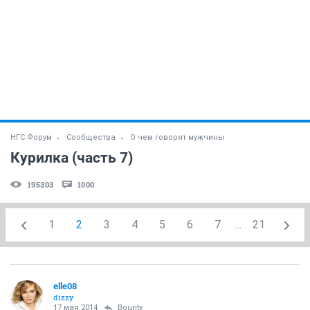
НГС.Форум
Сообщества
О чем говорят мужчины
Курилка (часть 7)
195303
1000
1
2
3
4
5
6
7
...
21
elle08
dizzy
17 мая 2014
Bounty