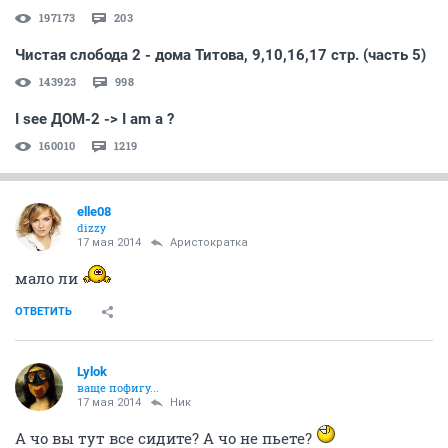
197173
203
Чистая слобода 2 - дома Титова, 9,10,16,17 стр. (часть 5)
143923
998
I see ДОМ-2 -> I am a ?
160010
1219
elle08
dizzy
17 мая 2014
Аристократка
мало ли
ОТВЕТИТЬ
Lylok
ваще пофигу...
17 мая 2014
Ник
А чо вы тут все сидите? А чо не пьете?