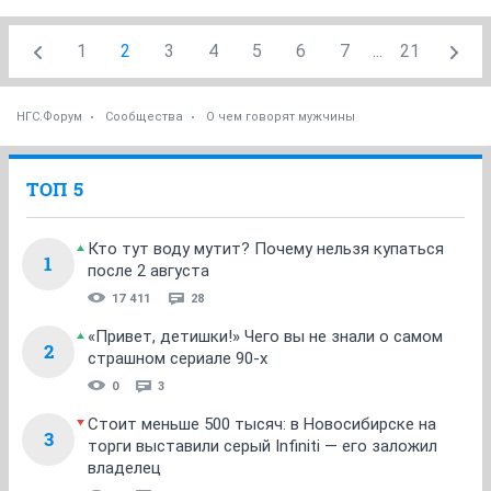
1
2
3
4
5
6
7
...
21
НГС.Форум
Сообщества
О чем говорят мужчины
ТОП 5
Кто тут воду мутит? Почему нельзя купаться
1
после 2 августа
17 411
28
«Привет, детишки!» Чего вы не знали о самом
2
страшном сериале 90-х
0
3
Стоит меньше 500 тысяч: в Новосибирске на
3
торги выставили серый Infiniti — его заложил
владелец