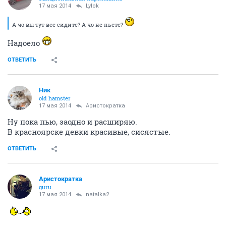
17 мая 2014
Lylok
А чо вы тут все сидите? А чо не пьете?
Надоело
ОТВЕТИТЬ
Ник
old hamster
17 мая 2014
Аристократка
Ну пока пью, заодно и расширяю.
В красноярске девки красивые, сисястые.
ОТВЕТИТЬ
Аристократка
guru
17 мая 2014
natalka2