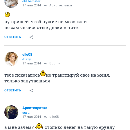
old hamster
17 мая 2014
Аристократка
ну пришей, чтоб чужие не мозолили.
пс самые сисястые девки в чите.
ОТВЕТИТЬ
elle08
dizzy
17 мая 2014
Bounty
тебе показалось
не транслируй свое на меня,
только запутаешься
ОТВЕТИТЬ
Аристократка
guru
17 мая 2014
elle08
а мне зачем?
столько денег на такую ерунду