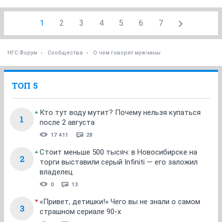
1
2
3
4
5
6
7
НГС.Форум
Сообщества
О чем говорят мужчины
ТОП 5
Кто тут воду мутит? Почему нельзя купаться
1
после 2 августа
17 411
28
Стоит меньше 500 тысяч: в Новосибирске на
2
торги выставили серый Infiniti — его заложил
владелец
0
13
«Привет, детишки!» Чего вы не знали о самом
3
страшном сериале 90-х