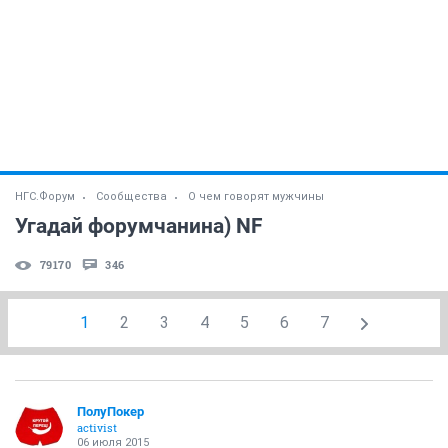
НГС.Форум
Сообщества
О чем говорят мужчины
Угадай форумчанина) NF
79170
346
1
2
3
4
5
6
7
ПолуПокер
activist
06 июля 2015