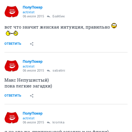
ПолуПокер
activist
06 июля 2015
Байбик
вот что значит женская интуиция, правильно
ОТВЕТИТЬ
ПолуПокер
activist
06 июля 2015
sabatini
Макс Непушистый)
пока легкие загадки)
ОТВЕТИТЬ
ПолуПокер
activist
06 июля 2015
kromka
я не зло же, придумывай загадку и не флуди)