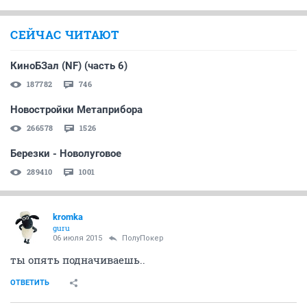
СЕЙЧАС ЧИТАЮТ
КиноБЗал (NF) (часть 6)
187782
746
Новостройки Метаприбора
266578
1526
Березки - Новолуговое
289410
1001
kromka
guru
06 июля 2015
ПолуПокер
ты опять подначиваешь..
ОТВЕТИТЬ