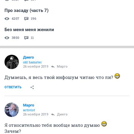
Про засаду (часть 7)
4207
196
Без меня меня женили
3850
11
Диего
old hamster
26 ноября 2019
Mаргo
Думаешь, я весь твой инфошум читаю что ли?
ОТВЕТИТЬ
Mаргo
activist
26 ноября 2019
Диего
Я относительно тебя вообще мало думаю
Зачем?