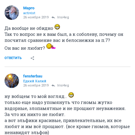
Mаргo
activist
26 ноября 2019
Irisi4eg
Да вообще не обидно
Так то вопрос не к вам был, а к соболеву, почему он
посчитал сравнение вас и белоснежки за п.7?
Он вас не любит?
ОТВЕТИТЬ
fensterbau
Едкий Калий
26 ноября 2019
Irisi4eg
ну вобщем то мой взгляд..
только еще надо упомянуть что гномы жутко
вздорные, злопамятные и не прощают неуважения.
За что их никто не любит.
а вот эльфики красивые, привлекательные, их все
любят и им всё прощают. (все кроме гномов, которые
ненавидят эльфов)