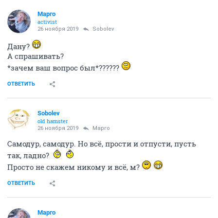
Mаргo
activist
26 ноября 2019
Sobolev
Дану?
А спрашивать?
*зачем ваш вопрос был*??????
ОТВЕТИТЬ
Sobolev
old hamster
26 ноября 2019
Mаргo
Самодур, самодур. Но всё, прости и отпусти, пусть
так, ладно?
Просто не скажем никому и всё, м?
ОТВЕТИТЬ
Mаргo