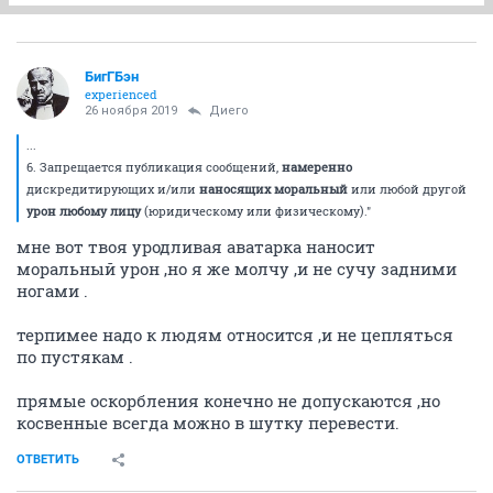
БигГБэн
experienced
26 ноября 2019
Диего
...
6. Запрещается публикация сообщений,
намеренно
дискредитирующих и/или
наносящих моральный
или любой другой
урон любому лицу
(юридическому или физическому)."
мне вот твоя уродливая аватарка наносит
моральный урон ,но я же молчу ,и не сучу задними
ногами .
терпимее надо к людям относится ,и не цепляться
по пустякам .
прямые оскорбления конечно не допускаются ,но
косвенные всегда можно в шутку перевести.
ОТВЕТИТЬ