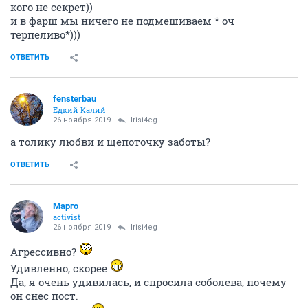
кого не секрет))
и в фарш мы ничего не подмешиваем * оч
терпеливо*)))
ОТВЕТИТЬ
fensterbau
Едкий Калий
26 ноября 2019
Irisi4eg
а толику любви и щепоточку заботы?
ОТВЕТИТЬ
Mаргo
activist
26 ноября 2019
Irisi4eg
Агрессивно?
Удивленно, скорее
Да, я очень удивилась, и спросила соболева, почему
он снес пост.