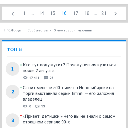
1
...
14
15
16
17
18
...
21
НГС.Форум
Сообщества
О чем говорят мужчины
ТОП 5
Кто тут воду мутит? Почему нельзя купаться
1
после 2 августа
17 411
28
Стоит меньше 500 тысяч: в Новосибирске на
2
торги выставили серый Infiniti — его заложил
владелец
0
13
«Привет, детишки!» Чего вы не знали о самом
3
страшном сериале 90-х