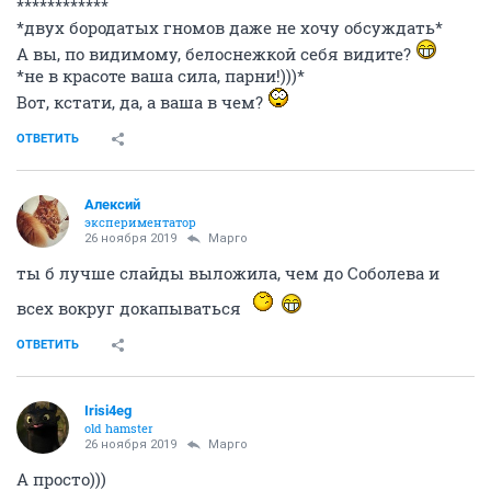
************
*двух бородатых гномов даже не хочу обсуждать*
А вы, по видимому, белоснежкой себя видите?
*не в красоте ваша сила, парни!)))*
Вот, кстати, да, а ваша в чем?
ОТВЕТИТЬ
Алексий
экспериментатор
26 ноября 2019
Mаргo
ты б лучше слайды выложила, чем до Соболева и
всех вокруг докапываться
ОТВЕТИТЬ
Irisi4eg
old hamster
26 ноября 2019
Mаргo
А просто)))