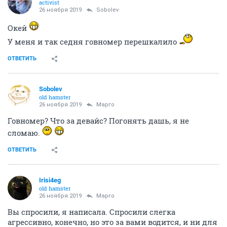
activist
26 ноября 2019
Sobolev
Окей
У меня и так седня говномер перешкалило
ОТВЕТИТЬ
Sobolev
old hamster
26 ноября 2019
Mаргo
Говномер? Что за девайс? Погонять дашь, я не
сломаю.
ОТВЕТИТЬ
Irisi4eg
old hamster
26 ноября 2019
Mаргo
Вы спросили, я написала. Спросили слегка
агрессивно, конечно, но это за вами водится, и ни для