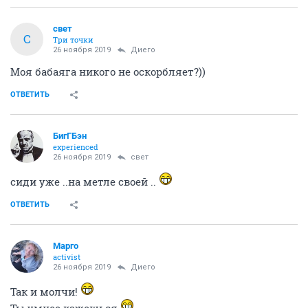
свет
С
Три точки
26 ноября 2019
Диего
Моя бабаяга никого не оскорбляет?))
ОТВЕТИТЬ
БигГБэн
experienced
26 ноября 2019
свет
сиди уже ..на метле своей ..
ОТВЕТИТЬ
Mаргo
activist
26 ноября 2019
Диего
Так и молчи!
Ты умнее кажешься