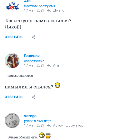
Ага
костюм-болтунья
17 мая 2021
Диего
Так сегодня намылилился?
Лихо)))
ОТВЕТИТЬ
Валенок
озаботушка
17 мая 2021
Ага
намылилился
намылил и слился?
ОТВЕТИТЬ
serega
руки-ножницы
17 мая 2021
Автоинформатор
Вчера обмыл его.