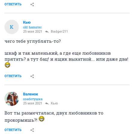
ОТВЕТИТЬ
Кью
К
old hamster
25 мая 2021
Badger211
чего тебе углублять-то?
шкаф и так маленький, а где еще любовников
прятать? а тут бац! и ящик выкатной... или даже два!
ОТВЕТИТЬ
Валенок
озаботушка
25 мая 2021
Кью
Вот ты размечталася, двух любовников то
прокормишь?!
ОТВЕТИТЬ