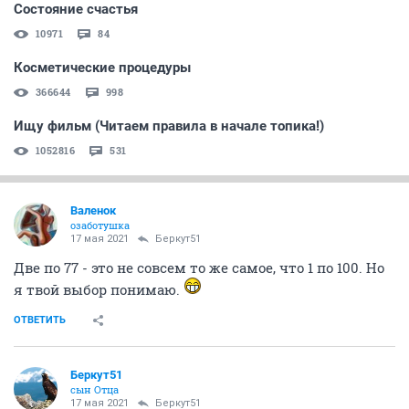
Состояние счастья
10971
84
Косметические процедуры
366644
998
Ищу фильм (Читаем правила в начале топика!)
1052816
531
Валенок
озаботушка
17 мая 2021
Беркут51
Две по 77 - это не совсем то же самое, что 1 по 100. Но
я твой выбор понимаю.
ОТВЕТИТЬ
Беркут51
сын Отца
17 мая 2021
Беркут51