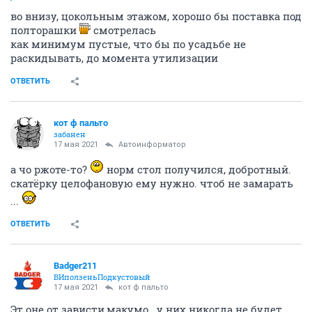
во внизу, цокольным этажом, хорошо бы поставка под
полторашки
смотрелась
как минимум пустые, что бы по усадьбе не
раскидывать, до момента утилизации
ОТВЕТИТЬ
кот ф пальто
забанен
17 мая 2021
Автоинформатор
а чо ржоте-то?
норм стол получился, добротный.
скатёрку целофановую ему нужно. чтоб не замарать
...
ОТВЕТИТЬ
Badger211
ВИползеньПодкустовый
17 мая 2021
кот ф пальто
Эт оне от зависти,макумо...у них никогда не будет