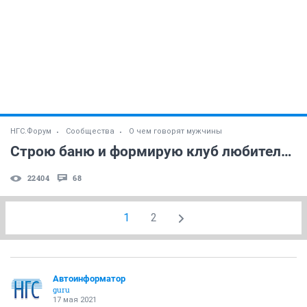
НГС.Форум
Сообщества
О чем говорят мужчины
Строю баню и формирую клуб любителей бани.NF! (часть 3)
22404
68
1
2
Автоинформатор
guru
17 мая 2021