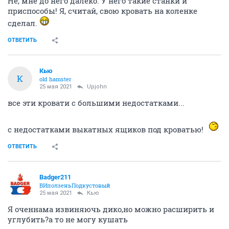
Не, мне до него далеко. У него такие станки и
приспособы! Я, считай, свою кровать на коленке
сделал.
ОТВЕТИТЬ
Кью
К
old hamster
25 мая 2021
Upjohn
все эти кровати с большими недостатками...
с недостатками выкатных ящиков под кроватью!
ОТВЕТИТЬ
Badger211
ВИползеньПодкустовый
25 мая 2021
Кью
Я оченнама извиняючь дико,но можно расширить и
углубить?а то не могу кушать