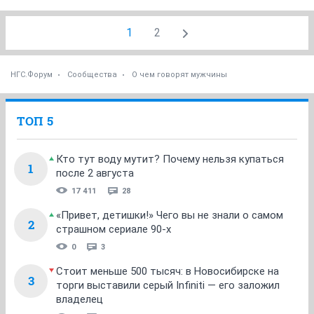
1
2
НГС.Форум
Сообщества
О чем говорят мужчины
ТОП 5
Кто тут воду мутит? Почему нельзя купаться
1
после 2 августа
17 411
28
«Привет, детишки!» Чего вы не знали о самом
2
страшном сериале 90-х
0
3
Стоит меньше 500 тысяч: в Новосибирске на
3
торги выставили серый Infiniti — его заложил
владелец