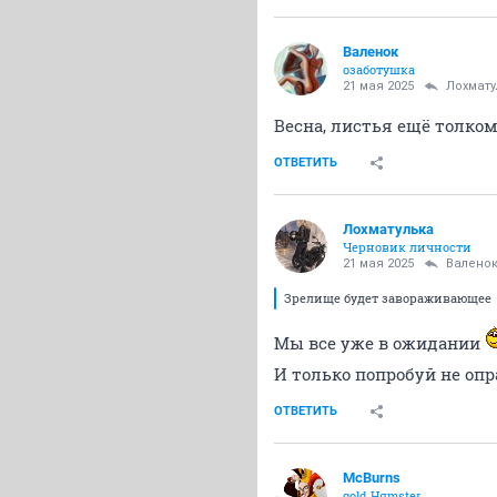
Валенок
озаботушка
21 мая 2025
Лохмату
Весна, листья ещё толко
ОТВЕТИТЬ
Лохматулька
Черновик личности
21 мая 2025
Валено
Зрелище будет завораживающее
Мы все уже в ожидании
И только попробуй не о
ОТВЕТИТЬ
McBurns
gold Няmster