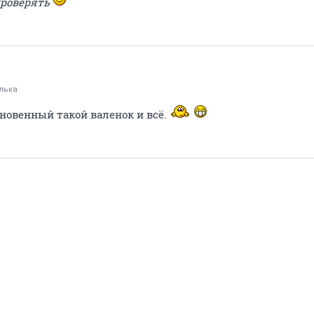
проверять
лька
новенный такой валенок и всё.