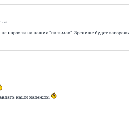
лька
м не наросли на наших "пальмах". Зрелище будет завора
к
правдать наши надежды