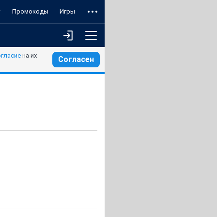
т
Промокоды
Игры
огласие
на их
Согласен