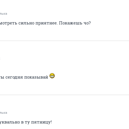
лька
смотреть сильно приятнее. Покажешь чо?
к
ты сегодня показывай
лька
буквально в ту пятницу!