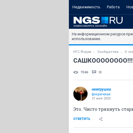
Недвижимость
Работа
Но
На информационном ресурсе при
использование.
НГС.Форум
Сообщества
О че
САШКОООООООО!!!
7046
31
неигрушка
фееричная
21 мая 2025
Это. Чисто тряхнуть стар
ОТВЕТИТЬ