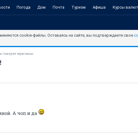
вости
Погода
Дом
Почта
Туризм
Афиша
Курсы валю
меняются cookie-файлы. Оставаясь на сайте, вы подтверждаете свое
с
м говорят мужчины
!
иной. А чоп и да