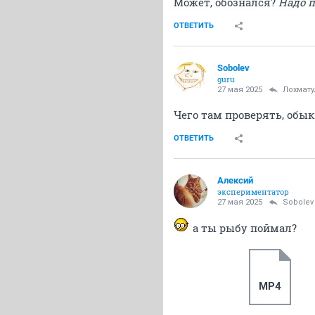
Может, обознался?
Надо 
ОТВЕТИТЬ
Sоbоlev
guru
27 мая 2025
Лохмату
Чего там проверять, обык
ОТВЕТИТЬ
Алексий
экспериментатор
27 мая 2025
Sоbоlev
а ты рыбу поймал?
MP4