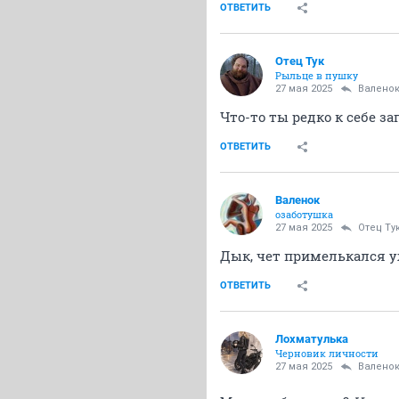
ОТВЕТИТЬ
Отец Тук
Рыльце в пушку
27 мая 2025
Валено
Что-то ты редко к себе з
ОТВЕТИТЬ
Валенок
озаботушка
27 мая 2025
Отец Ту
Дык, чет примелькался у
ОТВЕТИТЬ
Лохматулька
Черновик личности
27 мая 2025
Валено