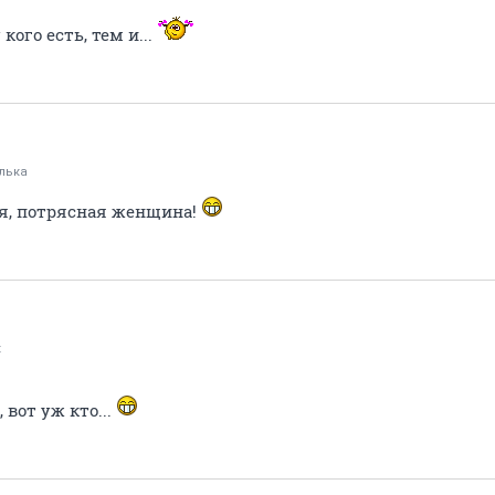
кого есть, тем и...
лька
ся, потрясная женщина!
к
 вот уж кто...