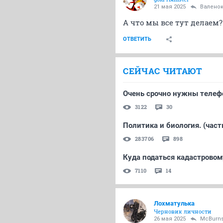
21 мая 2025
Валено
А что мы все тут делаем?
ОТВЕТИТЬ
СЕЙЧАС ЧИТАЮТ
Очень срочно нужны телефо
3122
30
Политика и биология. (част
283706
898
Куда податься кадастрово
7110
14
Лохматулька
Черновик личности
26 мая 2025
McBurn