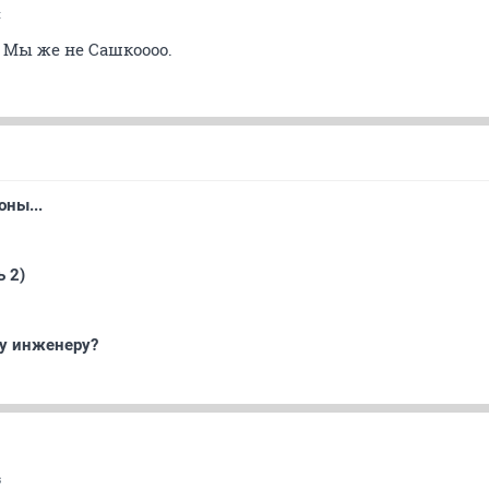
к
 Мы же не Сашкоооо.
ны...
ь 2)
му инженеру?
s