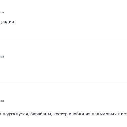
шка
 радио.
шка
шка
ы подтянутся, барабаны, костер и юбки из пальмовых лис