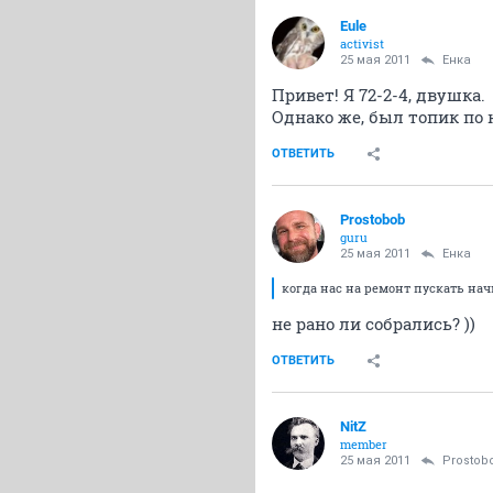
Eule
activist
25 мая 2011
Енка
Привет! Я 72-2-4, двушка.
Однако же, был топик по н
ОТВЕТИТЬ
Prostobob
guru
25 мая 2011
Енка
когда нас на ремонт пускать нач
не рано ли собрались? ))
ОТВЕТИТЬ
NitZ
member
25 мая 2011
Prostob