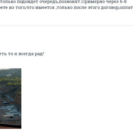
только подойдет очередь,позвонят.Примерно через 6-8
е из того,что имеется ,только после этого договор,оплата
ть то я всегда рад!