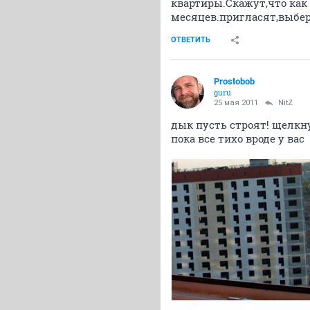
квартиры.Скажут,что как 
месяцев.пригласят,выберет
ОТВЕТИТЬ
Prostobob
guru
25 мая 2011
NitZ
дык пусть строят! щелкну
пока все тихо вроде у вас