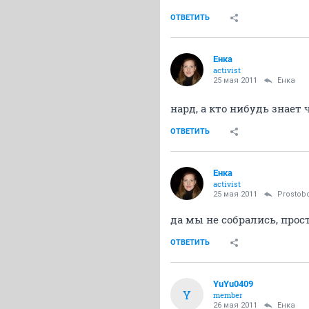
ОТВЕТИТЬ
Енка
activist
25 мая 2011
Енка
нард, а кто нибудь знает 
ОТВЕТИТЬ
Енка
activist
25 мая 2011
Prostob
да мы не собрались, прос
ОТВЕТИТЬ
YuYu0409
Y
member
26 мая 2011
Енка