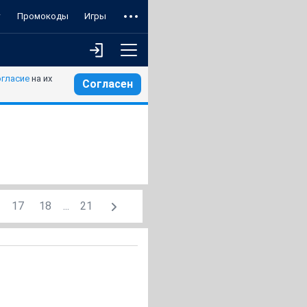
т
Промокоды
Игры
огласие
на их
Согласен
17
18
...
21