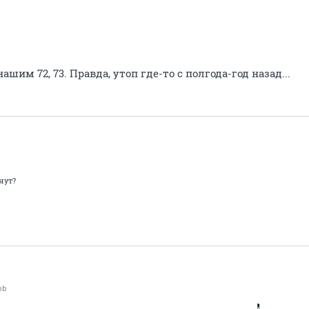
ашим 72, 73. Правда, утоп где-то с полгода-год назад...
нут?
ob