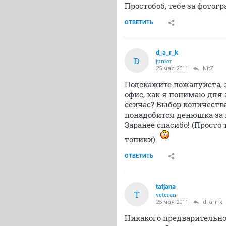
Простобоб, тебе за фото
ОТВЕТИТЬ
d_a_r_k
D
junior
25 мая 2011
NitZ
Подскажите пожалуйста, 
офис, как я понимаю для
сейчас? Выбор количества
понадобится денюшка за 
Заранее спасибо! (Просто
топики)
ОТВЕТИТЬ
tatjana
T
veteran
25 мая 2011
d_a_r_k
Никакого предварительно