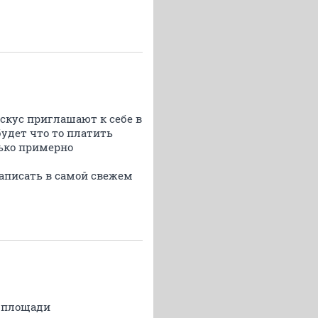
скус приглашают к себе в
удет что то платить
лько примерно
написать в самой свежем
я площади