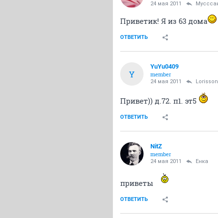
24 мая 2011
Муссса
Приветик! Я из 63 дома
ОТВЕТИТЬ
YuYu0409
Y
member
24 мая 2011
Lorisson
Привет)) д.72. п1. эт5
ОТВЕТИТЬ
NitZ
member
24 мая 2011
Енка
приветы
ОТВЕТИТЬ