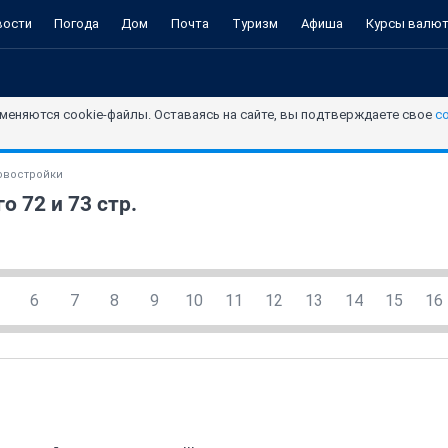
вости
Погода
Дом
Почта
Туризм
Афиша
Курсы валю
меняются cookie-файлы. Оставаясь на сайте, вы подтверждаете свое
с
овостройки
о 72 и 73 стр.
6
7
8
9
10
11
12
13
14
15
16