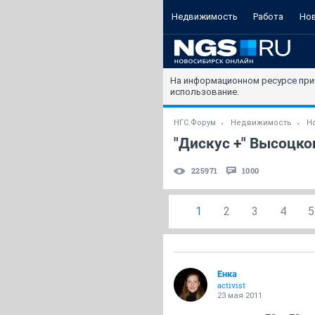
Недвижимость
Работа
Но
На информационном ресурсе при
использование.
НГС.Форум
Недвижимость
Н
"Дискус +" Высоцког
225971
1000
1
2
3
4
5
Енка
activist
23 мая 2011