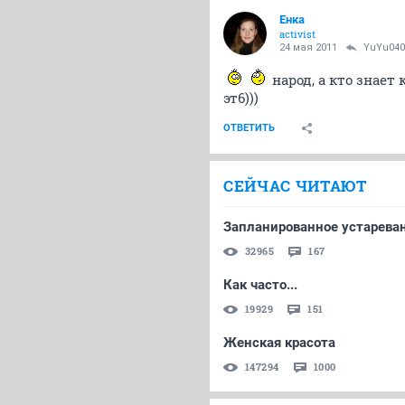
Енка
activist
24 мая 2011
YuYu040
народ, а кто знает
эт6)))
ОТВЕТИТЬ
СЕЙЧАС ЧИТАЮТ
Запланированное устареван
32965
167
Как часто...
19929
151
Женская красота
147294
1000