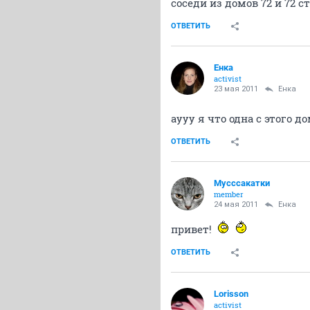
соседи из домов 72 и 72 с
ОТВЕТИТЬ
Енка
activist
23 мая 2011
Енка
аууу я что одна с этого дом
ОТВЕТИТЬ
Мусссакатки
member
24 мая 2011
Енка
привет!
ОТВЕТИТЬ
Lorisson
activist