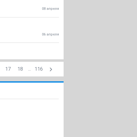
08 апреля
06 апреля
17
18
...
116