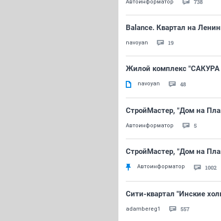
738
Автоинформатор
Balance. Квартал на Ленин
19
navoyan
Жилой комплекс "САКУРА 
navoyan
48
СтройМастер, "Дом на Пла
5
Автоинформатор
СтройМастер, "Дом на Пла
Автоинформатор
1002
Сити-квартал "Инские хол
557
adambereg1