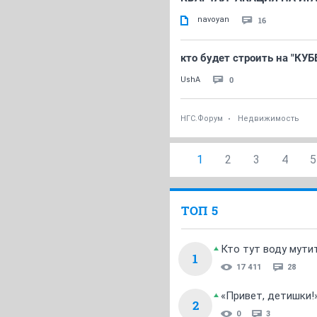
navoyan
16
кто будет строить на "КУБ
0
UshA
НГС.Форум
Недвижимость
1
2
3
4
5
ТОП 5
Кто тут воду мути
1
17 411
28
«Привет, детишки!
2
0
3