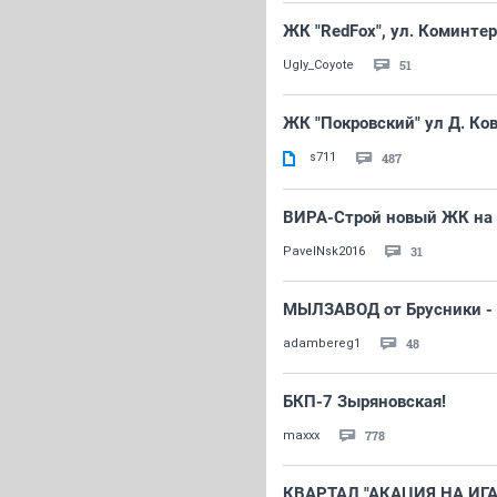
ЖК "RedFox", ул. Коминте
51
Ugly_Coyote
ЖК "Покровский" ул Д. Ко
s711
487
ВИРА-Строй новый ЖК на
31
PavelNsk2016
МЫЛЗАВОД от Брусники -
48
adambereg1
БКП-7 Зыряновская!
778
maxxx
КВАРТАЛ "АКАЦИЯ НА ИГАРС