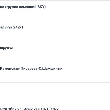
рна (группа компаний SKY)
вальчук 242/1
 Фрунзе
 Каменская-Писарева-С.Шамшиных
КОЙ" - ул. Игарская 19/1, 19/2