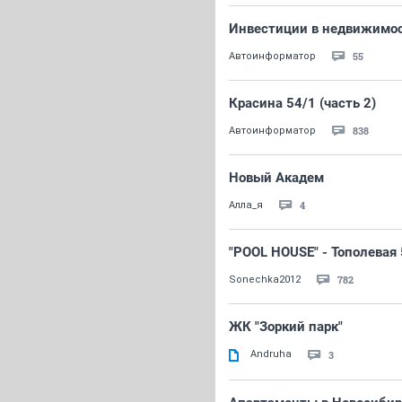
Инвестиции в недвижимост
55
Автоинформатор
Красина 54/1 (часть 2)
838
Автоинформатор
Новый Академ
4
Алла_я
"POOL HOUSE" - Тополевая 
782
Sonechka2012
ЖК "Зоркий парк"
Andruha
3