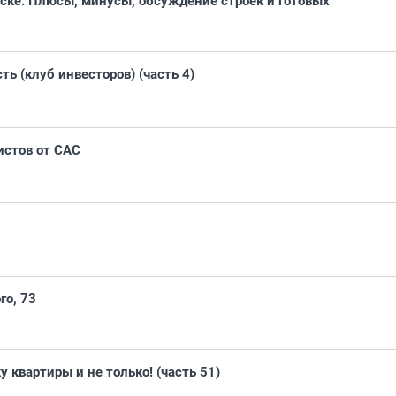
ске. Плюсы, минусы, обсуждение строек и готовых
ь (клуб инвесторов) (часть 4)
истов от САС
го, 73
у квартиры и не только! (часть 51)