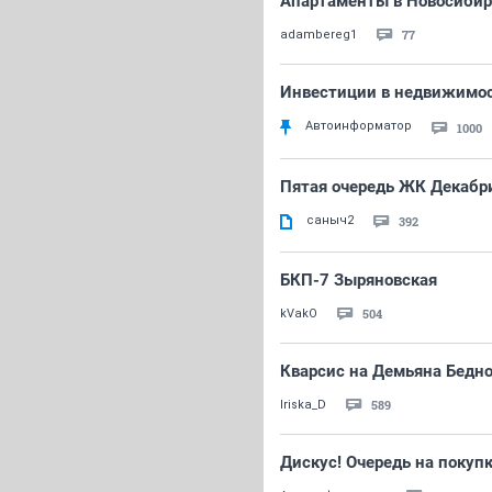
Апартаменты в Новосибир
77
adambereg1
Инвестиции в недвижимост
Автоинформатор
1000
Пятая очередь ЖК Декабр
саныч2
392
БКП-7 Зыряновская
504
kVakO
Кварсис на Демьяна Бедно
589
Iriska_D
Дискус! Очередь на покупк