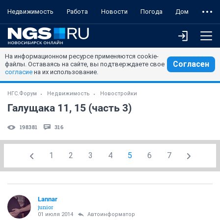
Недвижимость
Работа
Новости
Погода
Дом
На информационном ресурсе применяются cookie-
Согласен
файлы. Оставаясь на сайте, вы подтверждаете свое
согласие
на их использование.
НГС.Форум
Недвижимость
Новостройки
Галущака 11, 15 (часть 3)
198381
316
1
2
3
4
5
6
7
Lannar
junior
01 июля 2014
Автоинформатор