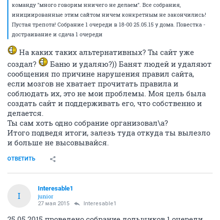
команду "много говорим нничего не делаем". Все собрания,
инициированные этим сайтом ничем конкретным не закончились!
Пустая трепота! Собрание 1 очереди в 18-00 25.05.15 у дома. Повестка -
достраивание и сдача 1 очереди
На каких таких альтернативных? Ты сайт уже
создал?
Баню и удаляю?)) Банят людей и удаляют
сообщения по причине нарушения правил сайта,
если мозгов не хватает прочитать правила и
соблюдать их, это не мои проблемы. Моя цель была
создать сайт и поддерживать его, что собственно и
делается.
Ты сам хоть одно собрание организовал\а?
Итого подведя итоги, залезь туда откуда ты вылезло
и больше не высовывайся.
ОТВЕТИТЬ
Interesable1
I
junior
27 мая 2015
Interesable1
25.05.2015 проведено собрание дольщиков 1 очереди.