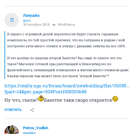
Лапушkа
Л
guru
30 октября 2014
WildFlame
В овраге с огромной долей вероятности будут строить гаражные
комплексы, по той простой причине, что на галущака и рядом с ней
построено куча много-этажек и улицы с дворами забиты на все 100%.
И что вообще по вашему второй Бахетле? Вы сами то знаете что это
такое? Магазин готовой еды работающий в Новосибирске по
франчайзингу, снимающий помещения в жилом много-этажном доме.
Каким образом там может быть построен "второй Бахетле"?
https://realty.ngs.ru/forum/board/newbulding/flat/191085209
fpart=14&per-page=50#Post1938303648
Ну что, съели?
Бахетле таки скоро откроется
ОТВЕТИТЬ
Petrov_Vodkin
member