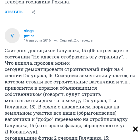
телефон господина Рохина.
ОТВЕТИТЬ
vings
V
junior
16 августа 2016
Сергей_2_очередь
Сайт для дольщиков Галущака, 15 gl15.org сегодня в
состоянии "Не удается отобразить эту страницу"...
Что видела, проходя мимо:
сегодня демонтировали строительный лифт на 4
секции Галущака, 15. Соседний земельный участок, на
котором стояли все строительные вагончики и т.п.,
приводится в порядок объявившимся
собственником (говорят, будут строить
многоэтажный дом - это между Галущака, 11 и
Галущака, 15). В связи с наведением порядка на
земельном участке все наши (обрыгоновские)
вагончики и "добро" перевезено на стройплощадку
Галущака, 15 (со стороны фасада, обращенного к ул.
Д.Ковальчук).
сегодняшние фотки 2 очереди Галущака, 15: