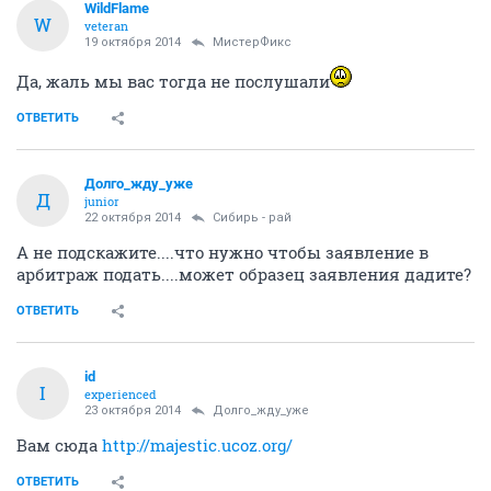
WildFlame
W
veteran
19 октября 2014
МистерФикс
Да, жаль мы вас тогда не послушали
ОТВЕТИТЬ
Долго_жду_уже
Д
junior
22 октября 2014
Сибирь - рай
А не подскажите....что нужно чтобы заявление в
арбитраж подать....может образец заявления дадите?
ОТВЕТИТЬ
id
I
experienced
23 октября 2014
Долго_жду_уже
Вам сюда
http://majestic.ucoz.org/
ОТВЕТИТЬ