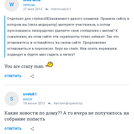
W
veteran
27 мая 2015
Interesable1
Отдельно для глубокоНЕуважаемого дикого пламени. Правила сайта, в
котором вы (типа модератор) материте участников, а потом
проспавшись лихорадочно удаляете свои сообщения с матом? К
сожалению, на этом сайте эти скриншоты точно забанят. Так что
угомонитесь и оставайтесь на своем сайте. Предложение
остановиться в переписке. Беру на слабо. Или опять нервишки
подведут и будете мне гадить в личку?
You are crazy man
ОТВЕТИТЬ
svetok1
S
junior
18 июня 2015
Автоинформатор
Какие новости по дому?? А то вчера не получилось на
собрание попасть
ОТВЕТИТЬ