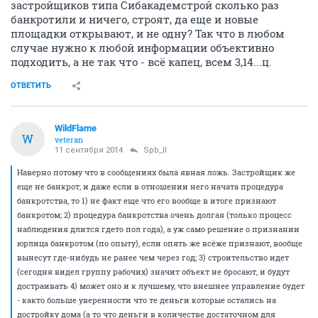
застройщиков типа Сибакадемстрой сколько раз
банкротили и ничего, строят, да еще и новые
площадки открывают, и не одну? Так что в любом
случае нужно к любой информации объективно
подходить, а не так что - всё капец, всем 3,14...ц.
ОТВЕТИТЬ
WildFlame
W
veteran
11 сентября 2014
Spb_ll
Наверно потому что в сообщениях была явная ложь. Застройщик же
еще не банкрот, и даже если в отношении него начата процедура
банкротства, то 1) не факт еще что его вообще в итоге признают
банкротом; 2) процедура банкротства очень долгая (только процесс
наблюдения длится гдето пол года), а уж само решение о признании
юрлица банкротом (по опыту), если опять же всёже признают, вообще
вынесут где-нибудь не ранее чем через год; 3) строительство идет
(сегодня видел группу рабочих) значит объект не бросают, и будут
достраивать 4) может оно и к лучшему, что внешнее управление будет
- както больше уверенности что те деньги которые остались на
достройку дома (а то что деньги в количестве достаточном для