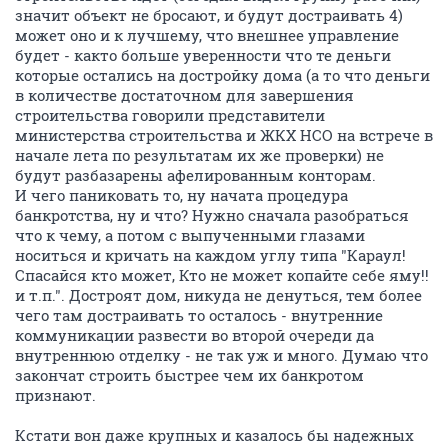
значит объект не бросают, и будут достраивать 4)
может оно и к лучшему, что внешнее управление
будет - както больше уверенности что те деньги
которые остались на достройку дома (а то что деньги
в количестве достаточном для завершения
строительства говорили представители
министерства строительства и ЖКХ НСО на встрече в
начале лета по результатам их же проверки) не
будут разбазарены афелированным конторам.
И чего паниковать то, ну начата процедура
банкротства, ну и что? Нужно сначала разобраться
что к чему, а потом с выпученными глазами
носиться и кричать на каждом углу типа "Караул!
Спасайся кто может, Кто не может копайте себе яму!!
и т.п.". Достроят дом, никуда не денуться, тем более
чего там достраивать то осталось - внутренние
коммуникации развести во второй очереди да
внутреннюю отделку - не так уж и много. Думаю что
закончат строить быстрее чем их банкротом
признают.
Кстати вон даже крупных и казалось бы надежных