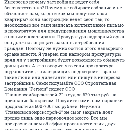
Интересно почему застройщик ведет себя
безответственно? Почему не собирает собрание и не
объясняет нам, когда и как мы получим свои
квартиры? Если застройщик ведет себя так, то
необходимо все таки написать коллективное письмо
в прокуратуру для предупреждения мошенничества
с нашими квартирами. Прокуратура надзорный орган
она должна защищать законные требования
граждан. Поэтому не нужно боятся этого надзорного
органа власти. Я уверен, под надзором прокуратуры
вряд ли у застройщика будет возможность обмануть
дольщиков. А кто говорит, что если прокуратура
подключится, то застройщик не достроит - вранье.
Такие люди или дилетанты или пишут в интересах
застройщика. Сами подумайте ООО Строительная
Компания "Регион" подает ООО
"Главновосибирскстрой-2" в суд за 620 тыс.руб. на
признание банкротом. Посудите сами, нам парковки
продавали за 600-700тыс.рублей. Неужели
"Главновосибирскстрой-2" не смог закрыть долг
продав лишь одно парковочное место. Все мы
прекрасно знаем об аффилированности этих двух
компаний несмотря на то, что они прямо не