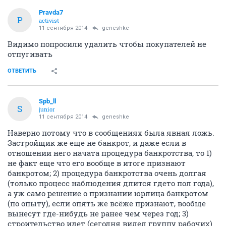
Pravda7
P
activist
11 сентября 2014
geneshke
Видимо попросили удалить чтобы покупателей не
отпугивать
ОТВЕТИТЬ
Spb_ll
S
junior
11 сентября 2014
geneshke
Наверно потому что в сообщениях была явная ложь.
Застройщик же еще не банкрот, и даже если в
отношении него начата процедура банкротства, то 1)
не факт еще что его вообще в итоге признают
банкротом; 2) процедура банкротства очень долгая
(только процесс наблюдения длится гдето пол года),
а уж само решение о признании юрлица банкротом
(по опыту), если опять же всёже признают, вообще
вынесут где-нибудь не ранее чем через год; 3)
строительство идет (сегодня видел группу рабочих)