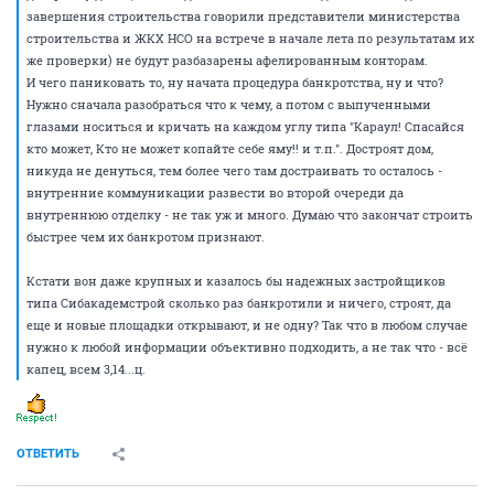
завершения строительства говорили представители министерства
строительства и ЖКХ НСО на встрече в начале лета по результатам их
же проверки) не будут разбазарены афелированным конторам.
И чего паниковать то, ну начата процедура банкротства, ну и что?
Нужно сначала разобраться что к чему, а потом с выпученными
глазами носиться и кричать на каждом углу типа "Караул! Спасайся
кто может, Кто не может копайте себе яму!! и т.п.". Достроят дом,
никуда не денуться, тем более чего там достраивать то осталось -
внутренние коммуникации развести во второй очереди да
внутреннюю отделку - не так уж и много. Думаю что закончат строить
быстрее чем их банкротом признают.
Кстати вон даже крупных и казалось бы надежных застройщиков
типа Сибакадемстрой сколько раз банкротили и ничего, строят, да
еще и новые площадки открывают, и не одну? Так что в любом случае
нужно к любой информации объективно подходить, а не так что - всё
капец, всем 3,14...ц.
ОТВЕТИТЬ