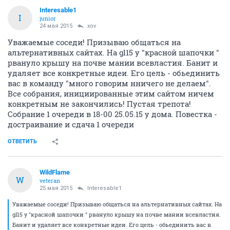
Interesable1
I
junior
24 мая 2015
xov
Уважаемые соседи! Призываю общаться на
альтернативных сайтах. На gl15 у "красной шапочки "
рвануло крышу на почве мании всевластия. Банит и
удаляет все конкретные идеи. Его цель - обьединить
вас в команду "много говорим нничего не делаем".
Все собрания, инициированные этим сайтом ничем
конкретным не закончились! Пустая трепота!
Собрание 1 очереди в 18-00 25.05.15 у дома. Повестка -
достраивание и сдача 1 очереди
ОТВЕТИТЬ
WildFlame
W
veteran
25 мая 2015
Interesable1
Уважаемые соседи! Призываю общаться на альтернативных сайтах. На
gl15 у "красной шапочки " рвануло крышу на почве мании всевластия.
Банит и удаляет все конкретные идеи. Его цель - обьединить вас в